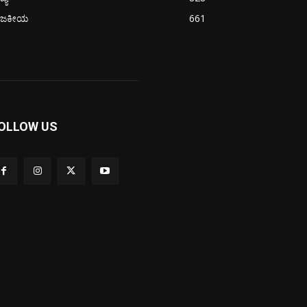
ಾಜಕೀಯ
661
OLLOW US