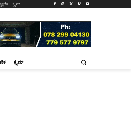
ಶೈಕ್ಷಣಿಕ
ಕ್ರೈಮ್
್ಷಣಿಕ
ಕ್ರೈಮ್