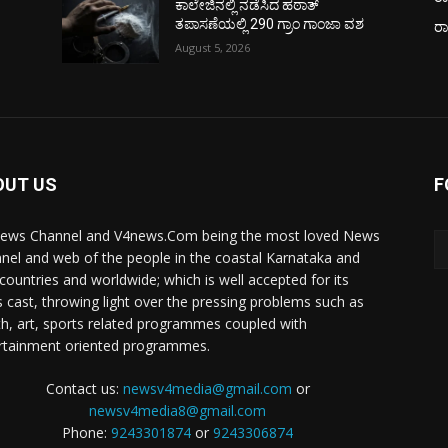
ಕಾಲೇಜಿನಲ್ಲಿ ನಡೆಸಿದ ಹಠಾತ್
ತಪಾಸಣೆಯಲ್ಲಿ 290 ಗ್ರಾಂ ಗಾಂಜಾ ವಶ
ರ
August 5, 2026
OUT US
F
ews Channel and V4news.Com being the most loved News
nel and web of the people in the coastal Karnataka and
 countries and worldwide; which is well accepted for its
 cast, throwing light over the pressing problems such as
th, art, sports related programmes coupled with
rtainment oriented programmes.
Contact us:
newsv4media@gmail.com
or
newsv4media8@gmail.com
Phone:
9243301874
or
9243306874