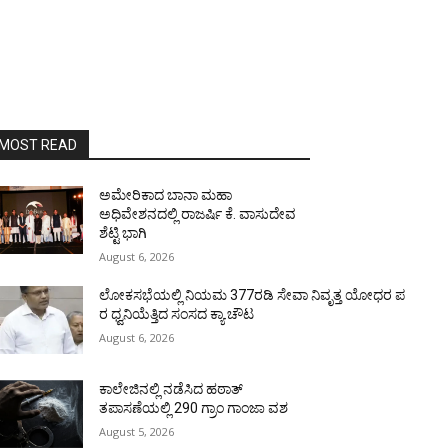
MOST READ
ಅಮೇರಿಕಾದ ಬಾನಾ ಮಹಾ
ಅಧಿವೇಶನದಲ್ಲಿ ರಾಜರ್ಷಿ ಕೆ. ವಾಸುದೇವ
ಶೆಟ್ಟಿ ಭಾಗಿ
August 6, 2026
ಲೋಕಸಭೆಯಲ್ಲಿ ನಿಯಮ 377ರಡಿ ಸೇವಾ ನಿವೃತ್ತ ಯೋಧರ ಪ
ರ ಧ್ವನಿಯೆತ್ತಿದ ಸಂಸದ ಕ್ಯಾ.ಚೌಟ
August 6, 2026
ಕಾಲೇಜಿನಲ್ಲಿ ನಡೆಸಿದ ಹಠಾತ್
ತಪಾಸಣೆಯಲ್ಲಿ 290 ಗ್ರಾಂ ಗಾಂಜಾ ವಶ
August 5, 2026