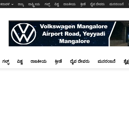
ಕರಾವಳಿ
ರಾಜ್ಯ
ರಾಷ್ಟ್ರೀಯ
ಗಲ್ಫ್
ವಿಶ್ವ
ರಾಜಕೀಯ
ಕ್ರೀಡೆ
ದೈವ ದೇವರು
ಮನರಂಜನೆ
ಗಲ್ಫ್
ವಿಶ್ವ
ರಾಜಕೀಯ
ಕ್ರೀಡೆ
ದೈವ ದೇವರು
ಮನರಂಜನೆ
ಶೈಕ