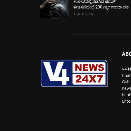
ಕಾಲೇಜಿನಲ್ಲಿ ನಡೆಸಿದ ಹಠಾತ್
ತಪಾಸಣೆಯಲ್ಲಿ 290 ಗ್ರಾಂ ಗಾಂಜಾ ವಶ
August 5, 2026
AB
V4 N
Chan
Gulf
news
heal
Ente