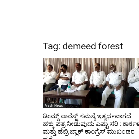
Tag:
demeed forest
Fresh News
ಡೀಮ್ಡ್ ಫಾರೆಸ್ಟ್ ಸಮಸ್ಯೆ ಇತ್ಯರ್ಥವಾಗದೆ
ಹಕ್ಕು ಪತ್ರ ನೀಡುವುದು ಎಷ್ಟು ಸರಿ : ಕಾರ್ಕ
ಮತ್ತು ಹೆಬ್ರಿ ಬ್ಲಾಕ್ ಕಾಂಗ್ರೆಸ್ ಮುಖಂಡರ