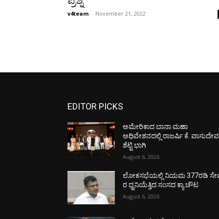
ಪ್ರಶ್ನೆ
v4team
-
November 21, 2022
EDITOR PICKS
ಅಮೇರಿಕಾದ ಬಾನಾ ಮಹಾ
ಅಧಿವೇಶನದಲ್ಲಿ ರಾಜರ್ಷಿ ಕೆ. ವಾಸುದೇ
ಶೆಟ್ಟಿ ಭಾಗಿ
August 6, 2026
ಲೋಕಸಭೆಯಲ್ಲಿ ನಿಯಮ 377ರಡಿ ಸೇವ
ರ ಧ್ವನಿಯೆತ್ತಿದ ಸಂಸದ ಕ್ಯಾ.ಚೌಟ
August 6, 2026