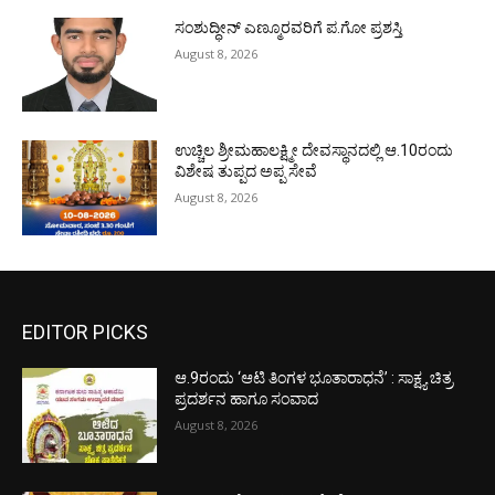
ಸಂಶುದ್ಧೀನ್ ಎಣ್ಮೂರವರಿಗೆ ಪ.ಗೋ ಪ್ರಶಸ್ತಿ
August 8, 2026
ಉಚ್ಚಿಲ ಶ್ರೀಮಹಾಲಕ್ಷ್ಮೀ ದೇವಸ್ಥಾನದಲ್ಲಿ ಆ.10ರಂದು
ವಿಶೇಷ ತುಪ್ಪದ ಅಪ್ಪ ಸೇವೆ
August 8, 2026
EDITOR PICKS
ಆ.9ರಂದು ‘ಆಟಿ ತಿಂಗಳ ಭೂತಾರಾಧನೆ’ : ಸಾಕ್ಷ್ಯ ಚಿತ್ರ
ಪ್ರದರ್ಶನ ಹಾಗೂ ಸಂವಾದ
August 8, 2026