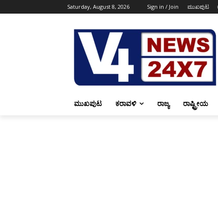
Saturday, August 8, 2026
Sign in / Join
ಮುಖಪುಟ
ಮುಖಪುಟ
ಕರಾವಳಿ
ರಾಜ್ಯ
ರಾಷ್ಟ್ರೀಯ