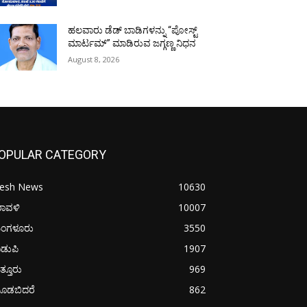
ಹಲವಾರು ಡೆಡ್ ಬಾಡಿಗಳನ್ನು “ಪೋಸ್ಟ್
ಮಾರ್ಟಮ್” ಮಾಡಿರುವ ಜಗ್ಗಣ್ಣ ನಿಧನ
August 8, 2026
OPULAR CATEGORY
resh News
10630
ರಾವಳಿ
10007
ಂಗಳೂರು
3550
ಡುಪಿ
1907
ತ್ತೂರು
969
ೂಡಬಿದರೆ
862