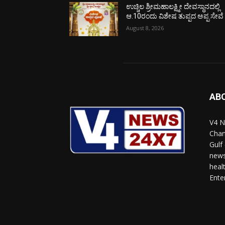
ಉಚ್ಚಿಲ ಶ್ರೀಮಹಾಲಕ್ಷ್ಮೀ ದೇವಸ್ಥಾನದಲ್ಲಿ
ಆ.10ರಂದು ವಿಶೇಷ ತುಪ್ಪದ ಅಪ್ಪ ಸೇವೆ
August 8, 2026
AB
V4 N
Chan
Gulf
news
heal
Ente