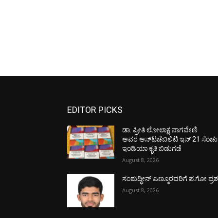
EDITOR PICKS
ಡಾ. ಪ್ರೀತಿ ಲೋಲಾಕ್ಷ ನಾಗವೇಣಿ
ಅವರ ಅನ್‌ಟಚೆಬಿಲಿಟಿ ಇನ್ 21 ಸೆಂಚು
ಇಂಡಿಯಾ ಕೃತಿ ಬಿಡುಗಡೆ
August 8, 2026
ಸಂಶುದ್ಧೀನ್ ಎಣ್ಮೂರವರಿಗೆ ಪ.ಗೋ ಪ್ರಶಸ್
August 8, 2026