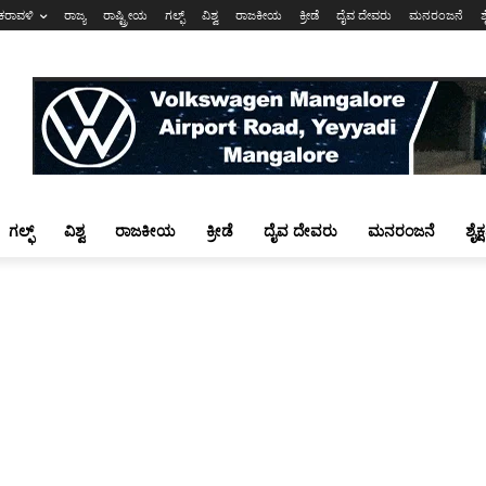
ಕರಾವಳಿ
ರಾಜ್ಯ
ರಾಷ್ಟ್ರೀಯ
ಗಲ್ಫ್
ವಿಶ್ವ
ರಾಜಕೀಯ
ಕ್ರೀಡೆ
ದೈವ ದೇವರು
ಮನರಂಜನೆ
ಶ
ಗಲ್ಫ್
ವಿಶ್ವ
ರಾಜಕೀಯ
ಕ್ರೀಡೆ
ದೈವ ದೇವರು
ಮನರಂಜನೆ
ಶೈಕ