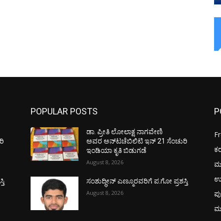
POPULAR POSTS
P
ಡಾ. ಪ್ರೀತಿ ಲೋಲಾಕ್ಷ ನಾಗವೇಣಿ
F
ರಿ
ಅವರ ಅನ್‌ಟಚೆಬಿಲಿಟಿ ಇನ್ 21 ಸೆಂಚುರಿ
ಕ
ಇಂಡಿಯಾ ಕೃತಿ ಬಿಡುಗಡೆ
August 8, 2026
ಮ
ಉ
ತಿ
ಸಂಶುದ್ಧೀನ್ ಎಣ್ಮೂರವರಿಗೆ ಪ.ಗೋ ಪ್ರಶಸ್ತಿ
August 8, 2026
ಪು
ಮ