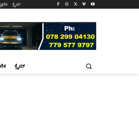
ೈಕ್ಷಣಿಕ
ಕ್ರೈಮ್
್ಷಣಿಕ
ಕ್ರೈಮ್