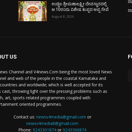
ರಾ
ಉಚ್ಚಿಲ ಶ್ರೀಮಹಾಲಕ್ಷ್ಮೀ ದೇವಸ್ಥಾನದಲ್ಲಿ
ಆ.10ರಂದು ವಿಶೇಷ ತುಪ್ಪದ ಅಪ್ಪ ಸೇವೆ
ರ
August 8, 2026
OUT US
F
ews Channel and V4news.Com being the most loved News
nel and web of the people in the coastal Karnataka and
 countries and worldwide; which is well accepted for its
 cast, throwing light over the pressing problems such as
th, art, sports related programmes coupled with
rtainment oriented programmes.
Contact us:
newsv4media@gmail.com
or
newsv4media8@gmail.com
Phone:
9243301874
or
9243306874