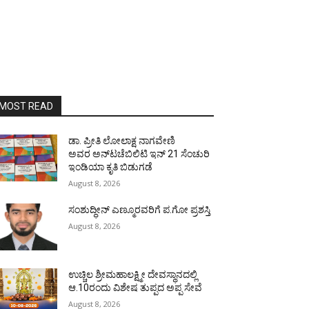
MOST READ
ಡಾ. ಪ್ರೀತಿ ಲೋಲಾಕ್ಷ ನಾಗವೇಣಿ
ಅವರ ಅನ್‌ಟಚೆಬಿಲಿಟಿ ಇನ್ 21 ಸೆಂಚುರಿ
ಇಂಡಿಯಾ ಕೃತಿ ಬಿಡುಗಡೆ
August 8, 2026
ಸಂಶುದ್ಧೀನ್ ಎಣ್ಮೂರವರಿಗೆ ಪ.ಗೋ ಪ್ರಶಸ್ತಿ
August 8, 2026
ಉಚ್ಚಿಲ ಶ್ರೀಮಹಾಲಕ್ಷ್ಮೀ ದೇವಸ್ಥಾನದಲ್ಲಿ
ಆ.10ರಂದು ವಿಶೇಷ ತುಪ್ಪದ ಅಪ್ಪ ಸೇವೆ
August 8, 2026