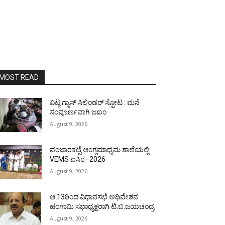
MOST READ
ವಿಟ್ಲ:ಗ್ಯಾಸ್ ಸಿಲಿಂಡರ್ ಸ್ಪೋಟ : ಮನೆ
ಸಂಪೂರ್ಣವಾಗಿ ಜಖಂ
August 9, 2026
ವಂಜಾರಕಟ್ಟೆ ಆಂಗ್ಲಮಾಧ್ಯಮ ಶಾಲೆಯಲ್ಲಿ
VEMS ಐಸಿರ–2026
August 9, 2026
ಆ.13ರಿಂದ ವಿಧಾನಸಭೆ ಅಧಿವೇಶನ:
ಹಂಗಾಮಿ ಸಭಾಧ್ಯಕ್ಷರಾಗಿ ಟಿ.ಬಿ.ಜಯಚಂದ್ರ
August 9, 2026