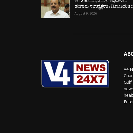
ಆ.13ರಿಂದ ವಿಧಾನಸಭೆ ಅಧಿವೇಶನ:
ಹಂಗಾಮಿ ಸಭಾಧ್ಯಕ್ಷರಾಗಿ ಟಿ.ಬಿ.ಜಯಚಂದ
August 9, 2026
AB
V4 N
Chan
Gulf
news
heal
Ente