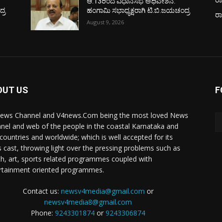
ಆ.13ರಿಂದ ವಿಧಾನಸಭೆ ಅಧಿವೇಶನ:
್ರ
ಹಂಗಾಮಿ ಸಭಾಧ್ಯಕ್ಷರಾಗಿ ಟಿ.ಬಿ.ಜಯಚಂದ್ರ
ರ
August 9, 2026
OUT US
F
ews Channel and V4news.Com being the most loved News
nel and web of the people in the coastal Karnataka and
 countries and worldwide; which is well accepted for its
 cast, throwing light over the pressing problems such as
th, art, sports related programmes coupled with
rtainment oriented programmes.
Contact us:
newsv4media@gmail.com
or
newsv4media8@gmail.com
Phone:
9243301874
or
9243306874