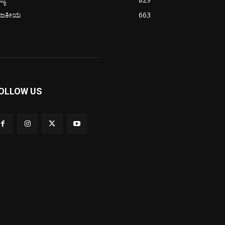
ಾಜಕೀಯ
663
OLLOW US