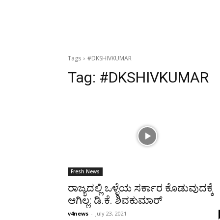
Tags
#DKSHIVKUMAR
Tag:
#DKSHIVKUMAR
Fresh News
ರಾಜ್ಯದಲ್ಲಿ ಒಳ್ಳೆಯ ಸರ್ಕಾರ ಕೊಡುವುದಕ್ಕೆ
ಆಗಿಲ್ಲ: ಡಿ.ಕೆ. ಶಿವಕುಮಾರ್
v4news
-
July 23, 2021