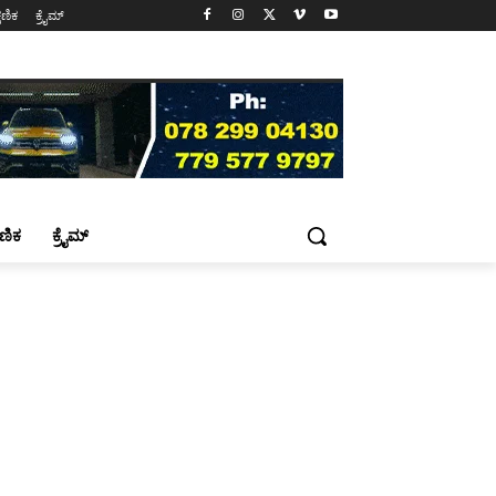
್ಷಣಿಕ
ಕ್ರೈಮ್
್ಷಣಿಕ
ಕ್ರೈಮ್