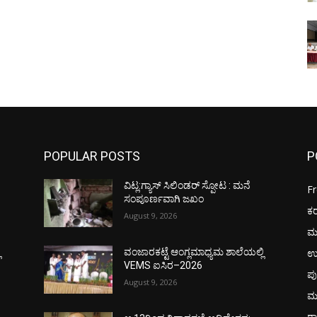
POPULAR POSTS
P
ವಿಟ್ಲ:ಗ್ಯಾಸ್ ಸಿಲಿಂಡರ್ ಸ್ಪೋಟ : ಮನೆ
F
ಸಂಪೂರ್ಣವಾಗಿ ಜಖಂ
ಕ
August 9, 2026
ಮ
ಉ
ಿ
ವಂಜಾರಕಟ್ಟೆ ಆಂಗ್ಲಮಾಧ್ಯಮ ಶಾಲೆಯಲ್ಲಿ
VEMS ಐಸಿರ–2026
ಪು
August 9, 2026
ಮ
ರಾ