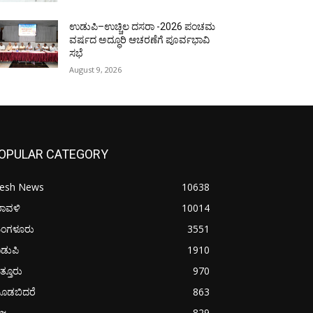
ಉಡುಪಿ–ಉಚ್ಚಿಲ ದಸರಾ -2026 ಪಂಚಮ
ವರ್ಷದ ಅದ್ಧೂರಿ ಆಚರಣೆಗೆ ಪೂರ್ವಭಾವಿ
ಸಭೆ
August 9, 2026
OPULAR CATEGORY
resh News
10638
ರಾವಳಿ
10014
ಂಗಳೂರು
3551
ಡುಪಿ
1910
ತ್ತೂರು
970
ೂಡಬಿದರೆ
863
ಜ್ಯ
829