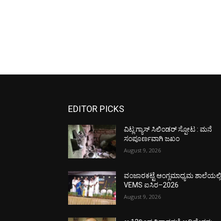
EDITOR PICKS
ವಿಟ್ಲ:ಗ್ಯಾಸ್ ಸಿಲಿಂಡರ್ ಸ್ಪೋಟ : ಮನೆ
ಸಂಪೂರ್ಣವಾಗಿ ಜಖಂ
August 9, 2026
ವಂಜಾರಕಟ್ಟೆ ಆಂಗ್ಲಮಾಧ್ಯಮ ಶಾಲೆಯಲ್ಲ
VEMS ಐಸಿರ–2026
August 9, 2026