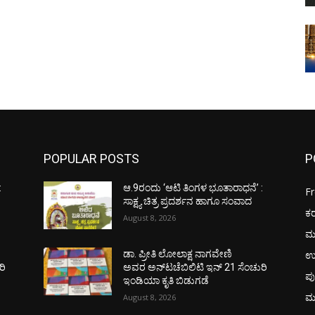
POPULAR POSTS
P
:
ಆ.9ರಂದು ‘ಆಟಿ ತಿಂಗಳ ಭೂತಾರಾಧನೆ’ :
F
ಸಾಕ್ಷ್ಯ ಚಿತ್ರ ಪ್ರದರ್ಶನ ಹಾಗೂ ಸಂವಾದ
ಕ
August 8, 2026
ಮ
ಉ
ಡಾ. ಪ್ರೀತಿ ಲೋಲಾಕ್ಷ ನಾಗವೇಣಿ
ರಿ
ಅವರ ಅನ್‌ಟಚೆಬಿಲಿಟಿ ಇನ್ 21 ಸೆಂಚುರಿ
ಪು
ಇಂಡಿಯಾ ಕೃತಿ ಬಿಡುಗಡೆ
ಮ
August 8, 2026