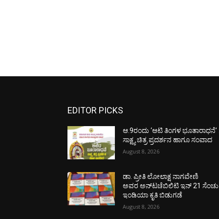
EDITOR PICKS
ಆ.9ರಂದು ‘ಆಟಿ ತಿಂಗಳ ಭೂತಾರಾಧನೆ’ 
ಸಾಕ್ಷ್ಯ ಚಿತ್ರ ಪ್ರದರ್ಶನ ಹಾಗೂ ಸಂವಾದ
August 8, 2026
ಡಾ. ಪ್ರೀತಿ ಲೋಲಾಕ್ಷ ನಾಗವೇಣಿ
ಅವರ ಅನ್‌ಟಚೆಬಿಲಿಟಿ ಇನ್ 21 ಸೆಂಚು
ಇಂಡಿಯಾ ಕೃತಿ ಬಿಡುಗಡೆ
August 8, 2026