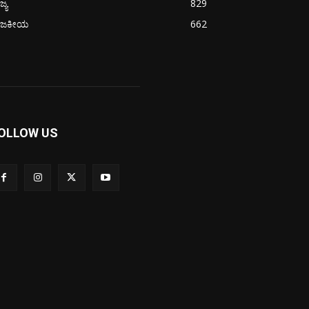
ಜ್ಯ
829
ಾಜಕೀಯ
662
OLLOW US