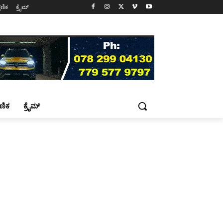
್ಷಣಿಕ
ಕ್ರೈಮ್
್ಷಣಿಕ
ಕ್ರೈಮ್