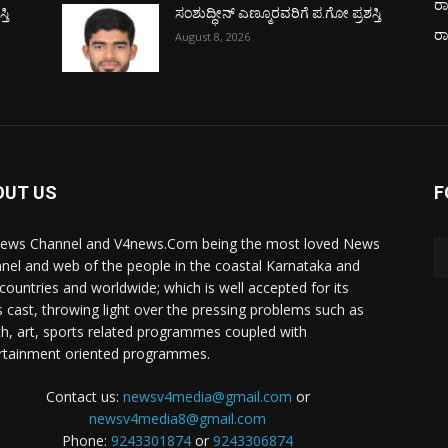
ರಾ
ತಿ
ಸಂಶುದ್ಧೀನ್ ಎಣ್ಮೂರವರಿಗೆ ಪ.ಗೋ ಪ್ರಶಸ್ತಿ
ರ
August 8, 2026
OUT US
F
ews Channel and V4news.Com being the most loved News
nel and web of the people in the coastal Karnataka and
 countries and worldwide; which is well accepted for its
 cast, throwing light over the pressing problems such as
th, art, sports related programmes coupled with
rtainment oriented programmes.
Contact us:
newsv4media@gmail.com
or
newsv4media8@gmail.com
Phone:
9243301874
or
9243306874