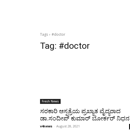
Tags
#doctor
Tag:
#doctor
Fresh News
ಸರಕಾರಿ ಆಸ್ಪತ್ರೆಯ ಪ್ರಖ್ಯಾತ ವೈದ್ಯರಾದ
ಡಾ.ಸಂದೀಪ್ ಕುಮಾರ್ ಬೋರ್ಕರ್ ನಿಧನ
v4news
-
August 28, 2021