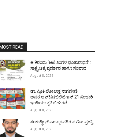
MOST READ
ಆ.9ರಂದು ‘ಆಟಿ ತಿಂಗಳ ಭೂತಾರಾಧನೆ’ :
ಸಾಕ್ಷ್ಯ ಚಿತ್ರ ಪ್ರದರ್ಶನ ಹಾಗೂ ಸಂವಾದ
August 8, 2026
ಡಾ. ಪ್ರೀತಿ ಲೋಲಾಕ್ಷ ನಾಗವೇಣಿ
ಅವರ ಅನ್‌ಟಚೆಬಿಲಿಟಿ ಇನ್ 21 ಸೆಂಚುರಿ
ಇಂಡಿಯಾ ಕೃತಿ ಬಿಡುಗಡೆ
August 8, 2026
ಸಂಶುದ್ಧೀನ್ ಎಣ್ಮೂರವರಿಗೆ ಪ.ಗೋ ಪ್ರಶಸ್ತಿ
August 8, 2026