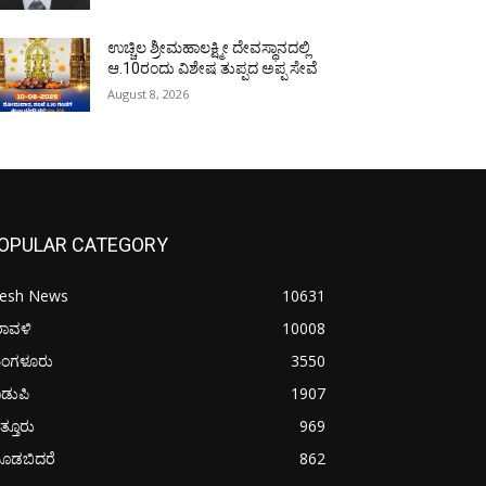
ಉಚ್ಚಿಲ ಶ್ರೀಮಹಾಲಕ್ಷ್ಮೀ ದೇವಸ್ಥಾನದಲ್ಲಿ
ಆ.10ರಂದು ವಿಶೇಷ ತುಪ್ಪದ ಅಪ್ಪ ಸೇವೆ
August 8, 2026
OPULAR CATEGORY
resh News
10631
ರಾವಳಿ
10008
ಂಗಳೂರು
3550
ಡುಪಿ
1907
ತ್ತೂರು
969
ೂಡಬಿದರೆ
862