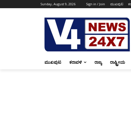
Sunday, August 9, 2026
Sign in / Join
ಮುಖಪುಟ
ಕ
ಮುಖಪುಟ
ಕರಾವಳಿ
ರಾಜ್ಯ
ರಾಷ್ಟ್ರೀಯ