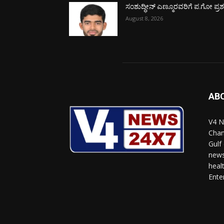
ಸಂಶುದ್ಧೀನ್ ಎಣ್ಮೂರವರಿಗೆ ಪ.ಗೋ ಪ್ರಶಸ್
August 8, 2026
AB
V4 N
Chan
Gulf
news
heal
Ente