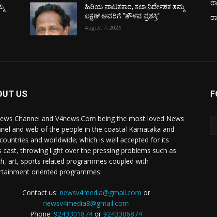
ರಾ
್ಮ
ಹಿರಿಯ ನಾಟಕಕಾರ, ಕಲಾ ನಿರ್ದೇಶಕ ತಮ್ಮ
ಲಕ್ಷಣ್ ಅವರಿಗೆ “ತೌಳವ ಪ್ರಶಸ್ತಿ”
ರ
August 7, 2026
OUT US
F
ews Channel and V4news.Com being the most loved News
nel and web of the people in the coastal Karnataka and
 countries and worldwide; which is well accepted for its
 cast, throwing light over the pressing problems such as
th, art, sports related programmes coupled with
rtainment oriented programmes.
Contact us:
newsv4media@gmail.com
or
newsv4media8@gmail.com
Phone:
9243301874
or
9243306874