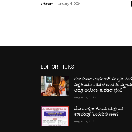
v4team
-
January 4, 2024
EDITOR PICKS
ಪಡುಕುತ್ಯಾರು ಆನೆಗುಂದಿ ಸರಸ್ವತೀ ಪೀಠಕ್
ವಿಶ್ವ ಹಿಂದೂ ಪರಿಷತ್ ಅಂತರರಾಷ್ಟ್ರೀ
ಅಧ್ಯಕ್ಷ ಅಲೋಕ್ ಕುಮಾರ್ ಭೇಟಿ
August 7, 2026
ಬೋಳದಲ್ಲಿ ಆ.9ರಂದು ಯಕ್ಷಗಾನ
ತಾಳಮದ್ದಳೆ ‘ವೀರಮಣಿ ಕಾಳಗ’
August 7, 2026