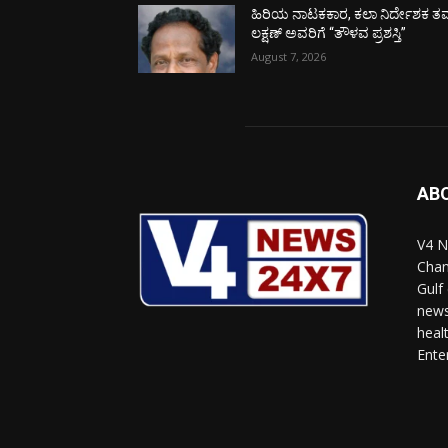
ಹಿರಿಯ ನಾಟಕಕಾರ, ಕಲಾ ನಿರ್ದೇಶಕ ತಮ
ಲಕ್ಷಣ್ ಅವರಿಗೆ “ತೌಳವ ಪ್ರಶಸ್ತಿ”
August 7, 2026
AB
V4 N
Chan
Gulf
news
heal
Ente