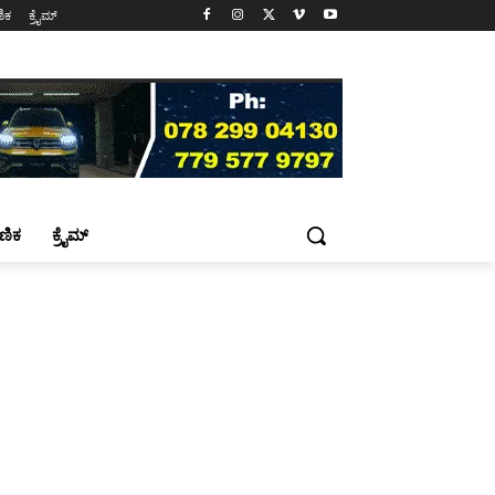
ಷಣಿಕ
ಕ್ರೈಮ್
್ಷಣಿಕ
ಕ್ರೈಮ್