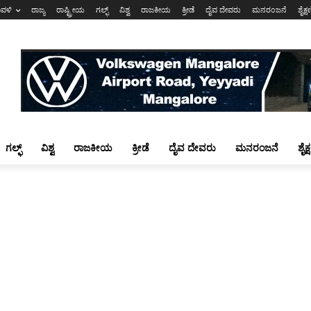
ಾವಳಿ
ರಾಜ್ಯ
ರಾಷ್ಟ್ರೀಯ
ಗಲ್ಫ್
ವಿಶ್ವ
ರಾಜಕೀಯ
ಕ್ರೀಡೆ
ದೈವ ದೇವರು
ಮನರಂಜನೆ
ಶೈಕ್
ಗಲ್ಫ್
ವಿಶ್ವ
ರಾಜಕೀಯ
ಕ್ರೀಡೆ
ದೈವ ದೇವರು
ಮನರಂಜನೆ
ಶೈಕ