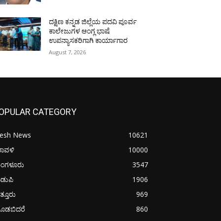
ದಕ್ಷಿಣ ಕನ್ನಡ ಜಿಲ್ಲೆಯ ಪದವಿ ಪೂರ್ವ
ಕಾಲೇಜುಗಳ ಆಂಗ್ಲ ಭಾಷೆ
ಉಪನ್ಯಾಸಕರಿಗಾಗಿ ಕಾರ್ಯಾಗಾರ
August 7, 2026
OPULAR CATEGORY
resh News
10621
ರಾವಳಿ
10000
ಂಗಳೂರು
3547
ಡುಪಿ
1906
ತ್ತೂರು
969
ೂಡಬಿದರೆ
860