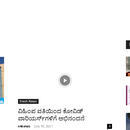
Fresh News
ವಿಹಿಂಪ ವತಿಯಿಂದ ಕೋವಿಡ್
ವಾರಿಯರ್ಸ್‌ಗಳಿಗೆ ಅಭಿನಂದನೆ
v4news
-
July 10, 2021
0