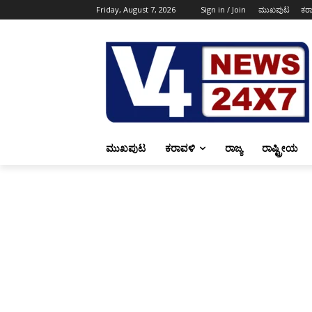
Friday, August 7, 2026
Sign in / Join
ಮುಖಪುಟ
ಕರ
ಮುಖಪುಟ
ಕರಾವಳಿ
ರಾಜ್ಯ
ರಾಷ್ಟ್ರೀಯ