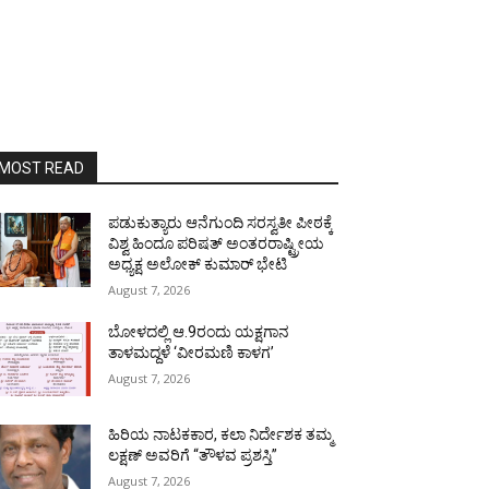
MOST READ
ಪಡುಕುತ್ಯಾರು ಆನೆಗುಂದಿ ಸರಸ್ವತೀ ಪೀಠಕ್ಕೆ
ವಿಶ್ವ ಹಿಂದೂ ಪರಿಷತ್ ಅಂತರರಾಷ್ಟ್ರೀಯ
ಅಧ್ಯಕ್ಷ ಅಲೋಕ್ ಕುಮಾರ್ ಭೇಟಿ
August 7, 2026
ಬೋಳದಲ್ಲಿ ಆ.9ರಂದು ಯಕ್ಷಗಾನ
ತಾಳಮದ್ದಳೆ ‘ವೀರಮಣಿ ಕಾಳಗ’
August 7, 2026
ಹಿರಿಯ ನಾಟಕಕಾರ, ಕಲಾ ನಿರ್ದೇಶಕ ತಮ್ಮ
ಲಕ್ಷಣ್ ಅವರಿಗೆ “ತೌಳವ ಪ್ರಶಸ್ತಿ”
August 7, 2026