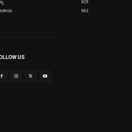
ಜ್ಯ
829
ಾಜಕೀಯ
662
OLLOW US