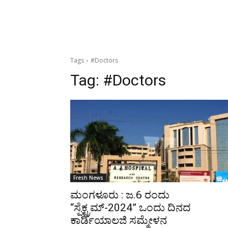
Tags
#Doctors
Tag:
#Doctors
Fresh News
ಮಂಗಳೂರು : ಜ.6 ರಂದು
“ಸ್ಪೆಕ್ಟ್ರಮ್-2024” ಒಂದು ದಿನದ
ಕಾರ್ಡಿಯಾಲಜಿ ಸಮ್ಮೇಳನ