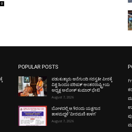
0
POPULAR POSTS
P
ಕೆ
ಪಡುಕುತ್ಯಾರು ಆನೆಗುಂದಿ ಸರಸ್ವತೀ ಪೀಠಕ್ಕೆ
F
ಯ
ವಿಶ್ವ ಹಿಂದೂ ಪರಿಷತ್ ಅಂತರರಾಷ್ಟ್ರೀಯ
ಕ
ಅಧ್ಯಕ್ಷ ಅಲೋಕ್ ಕುಮಾರ್ ಭೇಟಿ
August 7, 2026
ಮ
ಉ
ಬೋಳದಲ್ಲಿ ಆ.9ರಂದು ಯಕ್ಷಗಾನ
ತಾಳಮದ್ದಳೆ ‘ವೀರಮಣಿ ಕಾಳಗ’
ಪು
August 7, 2026
ಮ