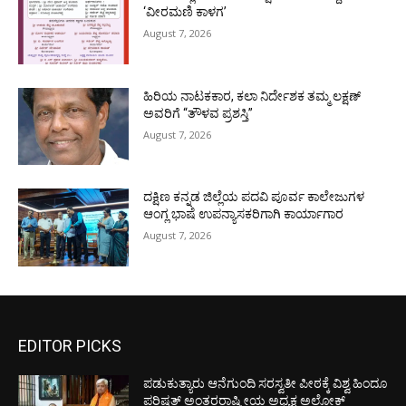
‘ವೀರಮಣಿ ಕಾಳಗ’
August 7, 2026
ಹಿರಿಯ ನಾಟಕಕಾರ, ಕಲಾ ನಿರ್ದೇಶಕ ತಮ್ಮ ಲಕ್ಷಣ್
ಅವರಿಗೆ “ತೌಳವ ಪ್ರಶಸ್ತಿ”
August 7, 2026
ದಕ್ಷಿಣ ಕನ್ನಡ ಜಿಲ್ಲೆಯ ಪದವಿ ಪೂರ್ವ ಕಾಲೇಜುಗಳ
ಆಂಗ್ಲ ಭಾಷೆ ಉಪನ್ಯಾಸಕರಿಗಾಗಿ ಕಾರ್ಯಾಗಾರ
August 7, 2026
EDITOR PICKS
ಪಡುಕುತ್ಯಾರು ಆನೆಗುಂದಿ ಸರಸ್ವತೀ ಪೀಠಕ್ಕೆ ವಿಶ್ವ ಹಿಂದೂ
ಪರಿಷತ್ ಅಂತರರಾಷ್ಟ್ರೀಯ ಅಧ್ಯಕ್ಷ ಅಲೋಕ್