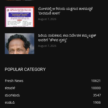
ಬೋಳದಲ್ಲಿ ಆ.9ರಂದು ಯಕ್ಷಗಾನ ತಾಳಮದ್ದಳೆ
‘ವೀರಮಣಿ ಕಾಳಗ’
August 7, 2026
ಹಿರಿಯ ನಾಟಕಕಾರ, ಕಲಾ ನಿರ್ದೇಶಕ ತಮ್ಮ ಲಕ್ಷಣ್
ಅವರಿಗೆ “ತೌಳವ ಪ್ರಶಸ್ತಿ”
August 7, 2026
POPULAR CATEGORY
Fresh News
10621
ಕರಾವಳಿ
10000
ಮಂಗಳೂರು
3547
ಉಡುಪಿ
1906