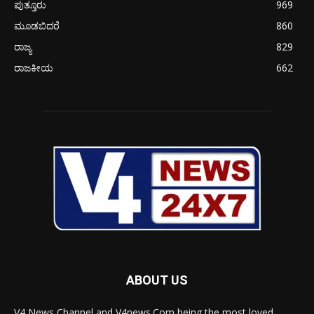
ಪುತ್ತೂರು
969
ಮೂಡಬಿದರೆ
860
ರಾಜ್ಯ
829
ರಾಜಕೀಯ
662
ABOUT US
V4 News Channel and V4news.Com being the most loved