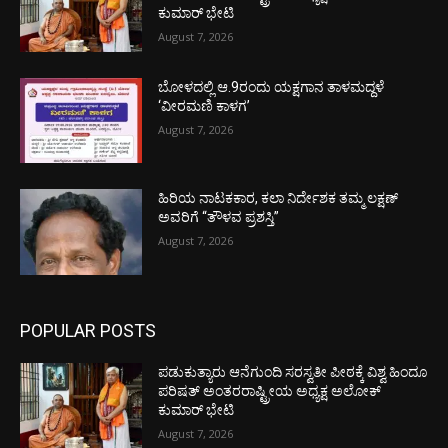
ಕುಮಾರ್ ಭೇಟಿ
August 7, 2026
ಬೋಳದಲ್ಲಿ ಆ.9ರಂದು ಯಕ್ಷಗಾನ ತಾಳಮದ್ದಳೆ
‘ವೀರಮಣಿ ಕಾಳಗ’
August 7, 2026
ಹಿರಿಯ ನಾಟಕಕಾರ, ಕಲಾ ನಿರ್ದೇಶಕ ತಮ್ಮ ಲಕ್ಷಣ್
ಅವರಿಗೆ “ತೌಳವ ಪ್ರಶಸ್ತಿ”
August 7, 2026
POPULAR POSTS
ಪಡುಕುತ್ಯಾರು ಆನೆಗುಂದಿ ಸರಸ್ವತೀ ಪೀಠಕ್ಕೆ ವಿಶ್ವ ಹಿಂದೂ
ಪರಿಷತ್ ಅಂತರರಾಷ್ಟ್ರೀಯ ಅಧ್ಯಕ್ಷ ಅಲೋಕ್
ಕುಮಾರ್ ಭೇಟಿ
August 7, 2026