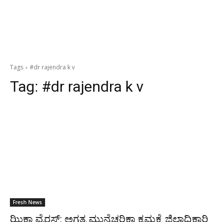
Tags
#dr rajendra k v
Tag:
#dr rajendra k v
Fresh News
ಝಿಕಾ ವೈರಸ್: ಅಗತ್ಯ ಮುನ್ನೆಚ್ಚರಿಕಾ ಕ್ರಮಕ್ಕೆ ಜಿಲ್ಲಾಧಿಕಾರಿ