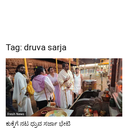
Tag:
druva sarja
Fresh News
ಕುಕ್ಕೆಗೆ ನಟ ಧ್ರುವ ಸರ್ಜಾ ಭೇಟಿ