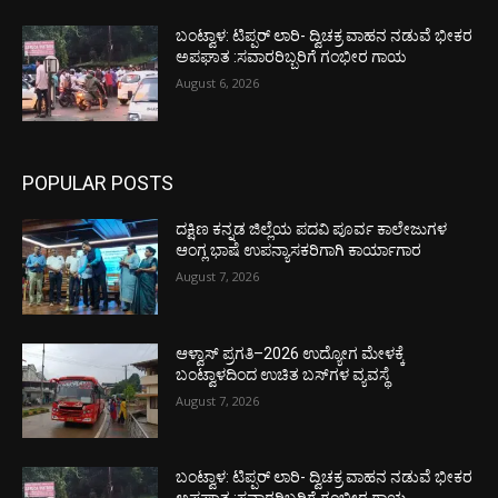
ಬಂಟ್ವಾಳ: ಟಿಪ್ಪರ್ ಲಾರಿ- ದ್ವಿಚಕ್ರ ವಾಹನ ನಡುವೆ ಭೀಕರ
ಅಪಘಾತ :ಸವಾರರಿಬ್ಬರಿಗೆ ಗಂಭೀರ ಗಾಯ
August 6, 2026
POPULAR POSTS
ದಕ್ಷಿಣ ಕನ್ನಡ ಜಿಲ್ಲೆಯ ಪದವಿ ಪೂರ್ವ ಕಾಲೇಜುಗಳ
ಆಂಗ್ಲ ಭಾಷೆ ಉಪನ್ಯಾಸಕರಿಗಾಗಿ ಕಾರ್ಯಾಗಾರ
August 7, 2026
ಆಳ್ವಾಸ್ ಪ್ರಗತಿ–2026 ಉದ್ಯೋಗ ಮೇಳಕ್ಕೆ
ಬಂಟ್ವಾಳದಿಂದ ಉಚಿತ ಬಸ್‌ಗಳ ವ್ಯವಸ್ಥೆ
August 7, 2026
ಬಂಟ್ವಾಳ: ಟಿಪ್ಪರ್ ಲಾರಿ- ದ್ವಿಚಕ್ರ ವಾಹನ ನಡುವೆ ಭೀಕರ