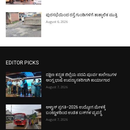
ಪುರಸಭೆಯಿಂದ ರಸ್ತೆ ಗುಂಡಿಗಳಿಗೆ ತಾತ್ಕಾಲಿಕ ಮುಕ್ತಿ
August 6, 2026
EDITOR PICKS
ದಕ್ಷಿಣ ಕನ್ನಡ ಜಿಲ್ಲೆಯ ಪದವಿ ಪೂರ್ವ ಕಾಲೇಜುಗಳ
ಆಂಗ್ಲ ಭಾಷೆ ಉಪನ್ಯಾಸಕರಿಗಾಗಿ ಕಾರ್ಯಾಗಾರ
August 7, 2026
ಆಳ್ವಾಸ್ ಪ್ರಗತಿ–2026 ಉದ್ಯೋಗ ಮೇಳಕ್ಕೆ
ಬಂಟ್ವಾಳದಿಂದ ಉಚಿತ ಬಸ್‌ಗಳ ವ್ಯವಸ್ಥೆ
August 7, 2026