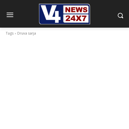
Tags
Druva sarja