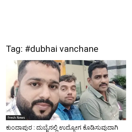
Tag:
#dubhai vanchane
Fresh News
ಕುಂದಾಪುರ : ದುಬೈನಲ್ಲಿ ಉದ್ಯೋಗ ಕೊಡಿಸುವುದಾಗಿ