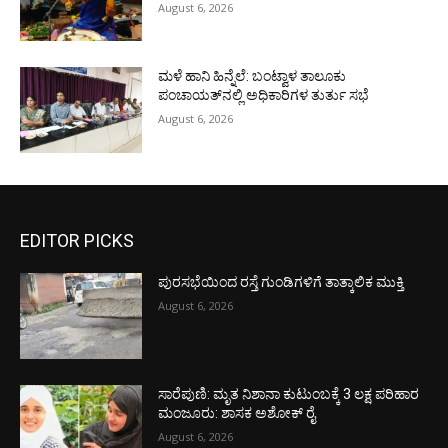
August 6, 2026
ಮಳೆ ಹಾನಿ ಹಿನ್ನೆಲೆ: ಬಂಟ್ವಾಳ ತಾಲೂಕು
ಪಂಚಾಯತ್‌ನಲ್ಲಿ ಅಧಿಕಾರಿಗಳ ತುರ್ತು ಸಭೆ
August 6, 2026
EDITOR PICKS
ಪುರಸಭೆಯಿಂದ ರಸ್ತೆ ಗುಂಡಿಗಳಿಗೆ ತಾತ್ಕಾಲಿಕ ಮುಕ್ತಿ
August 6, 2026
ಸಾರೆಪುಣಿ: ಮೃತ ನಿಶಾನಾ ಕುಟುಂಬಕ್ಕೆ 3 ಲಕ್ಷ ಪರಿಹಾರ
ಮಂಜೂರು: ಶಾಸಕ ಅಶೋಕ್ ರೈ
August 6, 2026