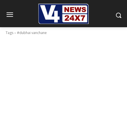
Tags
#dubhai vanchane