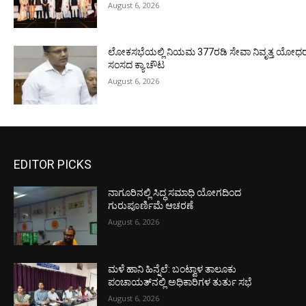
August 6, 2026
ಲೋಕಸಭೆಯಲ್ಲಿ ನಿಯಮ 377ರಡಿ ಸೇವಾ ನಿವೃತ್ತ ಯೋಧರ ಪ
ಸಂಸದ ಕ್ಯಾ.ಚೌಟ
August 6, 2026
EDITOR PICKS
ನಾಗೂರಿನಲ್ಲಿ ಸಿದ್ಧ ಸಮಾಧಿ ಯೋಗದಿಂದ
ಗುರುಪೂರ್ಣಿಮೆ ಆಚರಣೆ
August 6, 2026
ಮಳೆ ಹಾನಿ ಹಿನ್ನೆಲೆ: ಬಂಟ್ವಾಳ ತಾಲೂಕು
ಪಂಚಾಯತ್‌ನಲ್ಲಿ ಅಧಿಕಾರಿಗಳ ತುರ್ತು ಸಭೆ
August 6, 2026