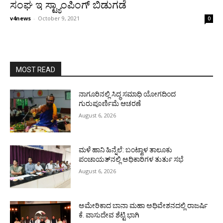
ಸಂಘ ಇ ಸ್ಟ್ಯಾಂಪಿಂಗ್ ಬಿಡುಗಡೆ
v4news
-
October 9, 2021
0
MOST READ
ನಾಗೂರಿನಲ್ಲಿ ಸಿದ್ಧ ಸಮಾಧಿ ಯೋಗದಿಂದ
ಗುರುಪೂರ್ಣಿಮೆ ಆಚರಣೆ
August 6, 2026
ಮಳೆ ಹಾನಿ ಹಿನ್ನೆಲೆ: ಬಂಟ್ವಾಳ ತಾಲೂಕು
ಪಂಚಾಯತ್‌ನಲ್ಲಿ ಅಧಿಕಾರಿಗಳ ತುರ್ತು ಸಭೆ
August 6, 2026
ಅಮೇರಿಕಾದ ಬಾನಾ ಮಹಾ ಅಧಿವೇಶನದಲ್ಲಿ ರಾಜರ್ಷಿ
ಕೆ. ವಾಸುದೇವ ಶೆಟ್ಟಿ ಭಾಗಿ