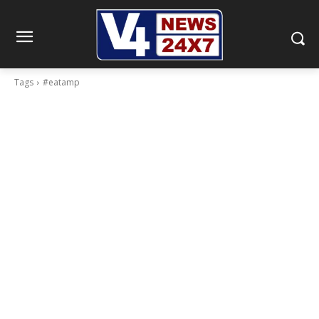
Tags
#eatamp