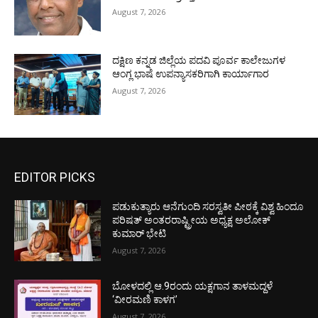
August 7, 2026
ದಕ್ಷಿಣ ಕನ್ನಡ ಜಿಲ್ಲೆಯ ಪದವಿ ಪೂರ್ವ ಕಾಲೇಜುಗಳ
ಆಂಗ್ಲ ಭಾಷೆ ಉಪನ್ಯಾಸಕರಿಗಾಗಿ ಕಾರ್ಯಾಗಾರ
August 7, 2026
EDITOR PICKS
ಪಡುಕುತ್ಯಾರು ಆನೆಗುಂದಿ ಸರಸ್ವತೀ ಪೀಠಕ್ಕೆ ವಿಶ್ವ ಹಿಂದೂ
ಪರಿಷತ್ ಅಂತರರಾಷ್ಟ್ರೀಯ ಅಧ್ಯಕ್ಷ ಅಲೋಕ್
ಕುಮಾರ್ ಭೇಟಿ
August 7, 2026
ಬೋಳದಲ್ಲಿ ಆ.9ರಂದು ಯಕ್ಷಗಾನ ತಾಳಮದ್ದಳೆ
‘ವೀರಮಣಿ ಕಾಳಗ’
August 7, 2026