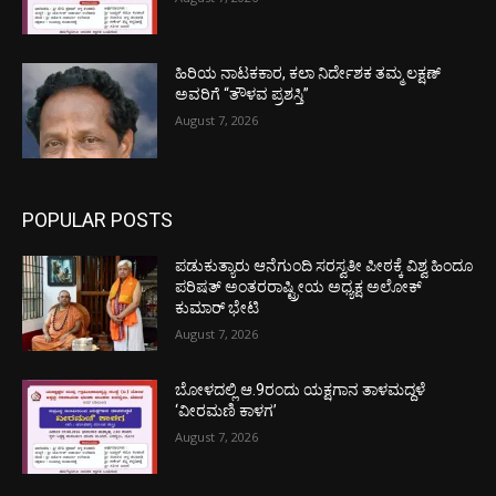
ಹಿರಿಯ ನಾಟಕಕಾರ, ಕಲಾ ನಿರ್ದೇಶಕ ತಮ್ಮ ಲಕ್ಷಣ್
ಅವರಿಗೆ “ತೌಳವ ಪ್ರಶಸ್ತಿ”
August 7, 2026
POPULAR POSTS
ಪಡುಕುತ್ಯಾರು ಆನೆಗುಂದಿ ಸರಸ್ವತೀ ಪೀಠಕ್ಕೆ ವಿಶ್ವ ಹಿಂದೂ
ಪರಿಷತ್ ಅಂತರರಾಷ್ಟ್ರೀಯ ಅಧ್ಯಕ್ಷ ಅಲೋಕ್
ಕುಮಾರ್ ಭೇಟಿ
August 7, 2026
ಬೋಳದಲ್ಲಿ ಆ.9ರಂದು ಯಕ್ಷಗಾನ ತಾಳಮದ್ದಳೆ
‘ವೀರಮಣಿ ಕಾಳಗ’
August 7, 2026