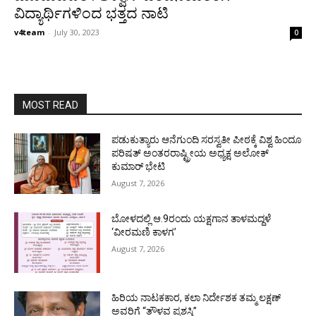
ವಿದ್ಯಾರ್ಥಿಗಳಿಂದ ಭತ್ತದ ನಾಟಿ
v4team
-
July 30, 2023
0
MOST READ
ಪಡುಕುತ್ಯಾರು ಆನೆಗುಂದಿ ಸರಸ್ವತೀ ಪೀಠಕ್ಕೆ ವಿಶ್ವ ಹಿಂದೂ
ಪರಿಷತ್ ಅಂತರರಾಷ್ಟ್ರೀಯ ಅಧ್ಯಕ್ಷ ಅಲೋಕ್
ಕುಮಾರ್ ಭೇಟಿ
August 7, 2026
ಬೋಳದಲ್ಲಿ ಆ.9ರಂದು ಯಕ್ಷಗಾನ ತಾಳಮದ್ದಳೆ
‘ವೀರಮಣಿ ಕಾಳಗ’
August 7, 2026
ಹಿರಿಯ ನಾಟಕಕಾರ, ಕಲಾ ನಿರ್ದೇಶಕ ತಮ್ಮ ಲಕ್ಷಣ್
ಅವರಿಗೆ “ತೌಳವ ಪ್ರಶಸ್ತಿ”