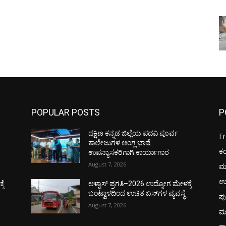
POPULAR POSTS
P
ದಕ್ಷಿಣ ಕನ್ನಡ ಜಿಲ್ಲೆಯ ಪದವಿ ಪೂರ್ವ
F
ಕಾಲೇಜುಗಳ ಆಂಗ್ಲ ಭಾಷೆ
ಕ
ಉಪನ್ಯಾಸಕರಿಗಾಗಿ ಕಾರ್ಯಾಗಾರ
August 7, 2026
ಮ
ಉ
ಕೆ
ಆಳ್ವಾಸ್ ಪ್ರಗತಿ–2026 ಉದ್ಯೋಗ ಮೇಳಕ್ಕೆ
ಬಂಟ್ವಾಳದಿಂದ ಉಚಿತ ಬಸ್‌ಗಳ ವ್ಯವಸ್ಥೆ
ಪು
August 7, 2026
ಮ