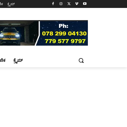
ಷಣಿಕ
ಕ್ರೈಮ್
್ಷಣಿಕ
ಕ್ರೈಮ್