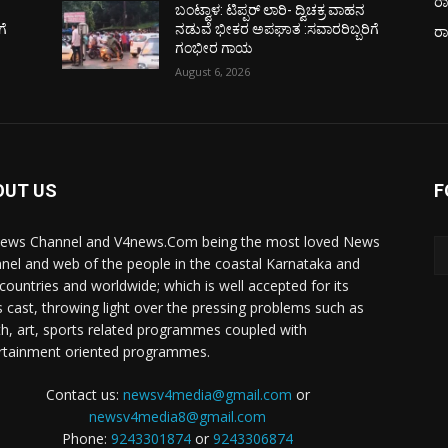
ರಾ
ಬಂಟ್ವಾಳ: ಟಿಪ್ಪರ್ ಲಾರಿ- ದ್ವಿಚಕ್ರ ವಾಹನ
ಗೆ
ನಡುವೆ ಭೀಕರ ಅಪಘಾತ :ಸವಾರರಿಬ್ಬರಿಗೆ
ರ
ಗಂಭೀರ ಗಾಯ
August 6, 2026
OUT US
F
ews Channel and V4news.Com being the most loved News
nel and web of the people in the coastal Karnataka and
 countries and worldwide; which is well accepted for its
 cast, throwing light over the pressing problems such as
th, art, sports related programmes coupled with
rtainment oriented programmes.
Contact us:
newsv4media@gmail.com
or
newsv4media8@gmail.com
Phone:
9243301874
or
9243306874