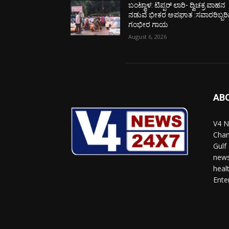
ಬಂಟ್ವಾಳ: ಟಿಪ್ಪರ್ ಲಾರಿ- ದ್ವಿಚಕ್ರ ವಾಹನ
ನಡುವೆ ಭೀಕರ ಅಪಘಾತ :ಸವಾರರಿಬ್ಬರಿ
ಗಂಭೀರ ಗಾಯ
August 6, 2026
AB
V4 N
Chan
Gulf
news
heal
Ente