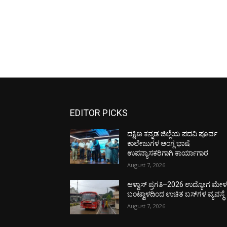
EDITOR PICKS
ದಕ್ಷಿಣ ಕನ್ನಡ ಜಿಲ್ಲೆಯ ಪದವಿ ಪೂರ್ವ
ಕಾಲೇಜುಗಳ ಆಂಗ್ಲ ಭಾಷೆ
ಉಪನ್ಯಾಸಕರಿಗಾಗಿ ಕಾರ್ಯಾಗಾರ
August 7, 2026
ಆಳ್ವಾಸ್ ಪ್ರಗತಿ–2026 ಉದ್ಯೋಗ ಮೇಳಕ್
ಬಂಟ್ವಾಳದಿಂದ ಉಚಿತ ಬಸ್‌ಗಳ ವ್ಯವಸ್ಥೆ
August 7, 2026