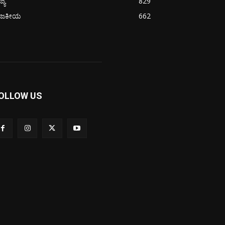
ಜ್ಯ
829
ಾಜಕೀಯ
662
OLLOW US