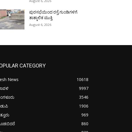
August 6, 2026
ಪುರಸಭೆಯಿಂದ ರಸ್ತೆ ಗುಂಡಿಗಳಿಗೆ
ತಾತ್ಕಾಲಿಕ ಮುಕ್ತಿ
August 6, 2026
OPULAR CATEGORY
resh News
10618
ರಾವಳಿ
9997
ಂಗಳೂರು
3546
ಡುಪಿ
1906
ತ್ತೂರು
969
ೂಡಬಿದರೆ
860