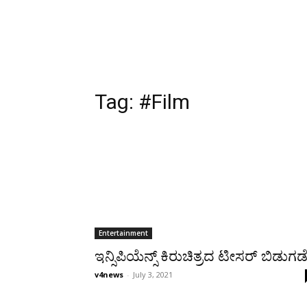
Tag:
#Film
Entertainment
ಇನ್ಸಿಪಿಯೆನ್ಸ್ ಕಿರುಚಿತ್ರದ ಟೀಸರ್ ಬಿಡುಗಡ
v4news
-
July 3, 2021