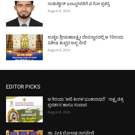
ಸಂಶುದ್ಧೀನ್ ಎಣ್ಮೂರವರಿಗೆ ಪ.ಗೋ ಪ್ರಶಸ್ತಿ
August 8, 2026
ಉಚ್ಚಿಲ ಶ್ರೀಮಹಾಲಕ್ಷ್ಮೀ ದೇವಸ್ಥಾನದಲ್ಲಿ ಆ.10ರಂದು
ವಿಶೇಷ ತುಪ್ಪದ ಅಪ್ಪ ಸೇವೆ
August 8, 2026
EDITOR PICKS
ಆ.9ರಂದು ‘ಆಟಿ ತಿಂಗಳ ಭೂತಾರಾಧನೆ’ : ಸಾಕ್ಷ್ಯ ಚಿತ್ರ
ಪ್ರದರ್ಶನ ಹಾಗೂ ಸಂವಾದ
August 8, 2026
ಡಾ. ಪ್ರೀತಿ ಲೋಲಾಕ್ಷ ನಾಗವೇಣಿ