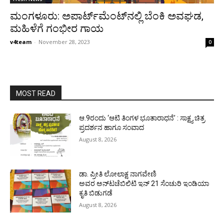
ಮಂಗಳೂರು: ಅಪಾರ್ಟ್‌ಮೆಂಟ್‌ನಲ್ಲಿ ಬೆಂಕಿ ಅವಘಡ,
ಮಹಿಳೆಗೆ ಗಂಭೀರ ಗಾಯ
v4team
-
November 28, 2023
0
MOST READ
ಆ.9ರಂದು ‘ಆಟಿ ತಿಂಗಳ ಭೂತಾರಾಧನೆ’ : ಸಾಕ್ಷ್ಯ ಚಿತ್ರ
ಪ್ರದರ್ಶನ ಹಾಗೂ ಸಂವಾದ
August 8, 2026
ಡಾ. ಪ್ರೀತಿ ಲೋಲಾಕ್ಷ ನಾಗವೇಣಿ
ಅವರ ಅನ್‌ಟಚೆಬಿಲಿಟಿ ಇನ್ 21 ಸೆಂಚುರಿ ಇಂಡಿಯಾ
ಕೃತಿ ಬಿಡುಗಡೆ
August 8, 2026