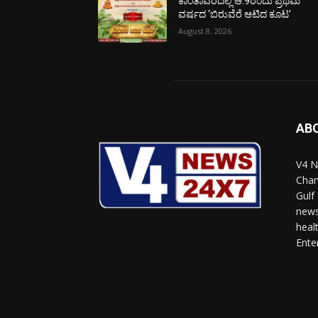
ಕಾಂತಾವರದಲ್ಲಿ ಆ.9ರಂದು ಪ್ರಥಮ
ವರ್ಷದ ‘ಬಿರುವೆರೆ ಆಟಿದ ಕೂಟ’
August 8, 2026
AB
V4 N
Chan
Gulf
news
heal
Ente