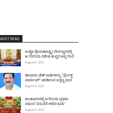
MOST READ
ಉಚ್ಚಿಲ ಶ್ರೀಮಹಾಲಕ್ಷ್ಮೀ ದೇವಸ್ಥಾನದಲ್ಲಿ
ಆ.10ರಂದು ವಿಶೇಷ ತುಪ್ಪದ ಅಪ್ಪ ಸೇವೆ
August 8, 2026
ಹಲವಾರು ಡೆಡ್ ಬಾಡಿಗಳನ್ನು “ಪೋಸ್ಟ್
ಮಾರ್ಟಮ್” ಮಾಡಿರುವ ಜಗ್ಗಣ್ಣ ನಿಧನ
August 8, 2026
ಕಾಂತಾವರದಲ್ಲಿ ಆ.9ರಂದು ಪ್ರಥಮ
ವರ್ಷದ ‘ಬಿರುವೆರೆ ಆಟಿದ ಕೂಟ’
August 8, 2026