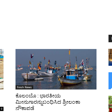
Fresh News
ಕೊಲಂಬೊ : ಭಾರತೀಯ
ಮೀನುಗಾರನ್ನುಬಂಧಿಸಿದ ಶ್ರೀಲಂಕಾ
ನೌಕಾಪಡೆ
0