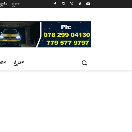
ೈಕ್ಷಣಿಕ
ಕ್ರೈಮ್
್ಷಣಿಕ
ಕ್ರೈಮ್