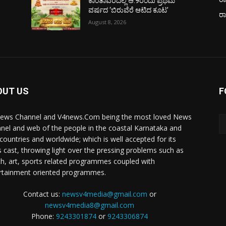
ಕಾಂತಾವರದಲ್ಲಿ ಆ.9ರಂದು ಪ್ರಥಮ
ವರ್ಷದ ‘ಬಿರುವೆರೆ ಆಟಿದ ಕೂಟ’
ರ
August 8, 2026
OUT US
F
ews Channel and V4news.Com being the most loved News
nel and web of the people in the coastal Karnataka and
 countries and worldwide; which is well accepted for its
 cast, throwing light over the pressing problems such as
th, art, sports related programmes coupled with
rtainment oriented programmes.
Contact us:
newsv4media@gmail.com
or
newsv4media8@gmail.com
Phone:
9243301874
or
9243306874