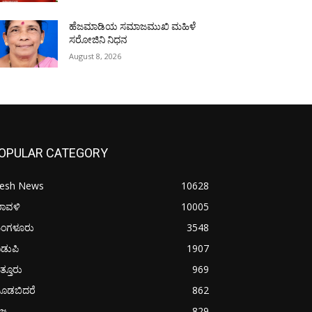
ಹೆಜಮಾಡಿಯ ಸಮಾಜಮುಖಿ ಮಹಿಳೆ
ಸರೋಜಿನಿ ನಿಧನ
August 8, 2026
OPULAR CATEGORY
resh News
10628
ರಾವಳಿ
10005
ಂಗಳೂರು
3548
ಡುಪಿ
1907
ತ್ತೂರು
969
ೂಡಬಿದರೆ
862
ಜ್ಯ
829