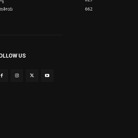
ಾಜಕೀಯ
662
OLLOW US