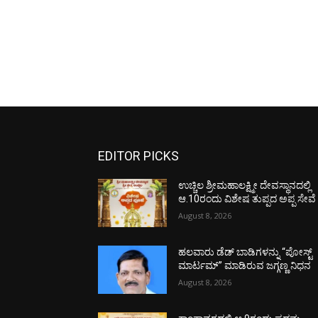
EDITOR PICKS
ಉಚ್ಚಿಲ ಶ್ರೀಮಹಾಲಕ್ಷ್ಮೀ ದೇವಸ್ಥಾನದಲ್ಲಿ
ಆ.10ರಂದು ವಿಶೇಷ ತುಪ್ಪದ ಅಪ್ಪ ಸೇವೆ
August 8, 2026
ಹಲವಾರು ಡೆಡ್ ಬಾಡಿಗಳನ್ನು “ಪೋಸ್ಟ್
ಮಾರ್ಟಮ್” ಮಾಡಿರುವ ಜಗ್ಗಣ್ಣ ನಿಧನ
August 8, 2026