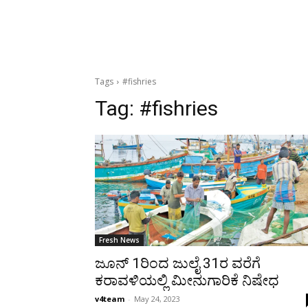
Tags
#fishries
Tag:
#fishries
Fresh News
ಜೂನ್ 1ರಿಂದ ಜುಲೈ 31ರ ವರೆಗೆ
ಕರಾವಳಿಯಲ್ಲಿ ಮೀನುಗಾರಿಕೆ ನಿಷೇಧ
v4team
-
May 24, 2023