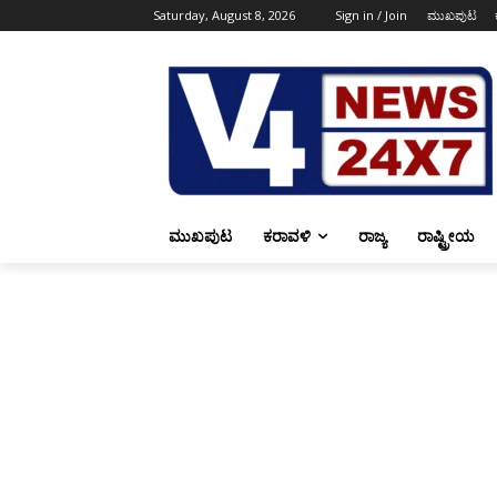
Saturday, August 8, 2026
Sign in / Join
ಮುಖಪುಟ
ಮುಖಪುಟ
ಕರಾವಳಿ
ರಾಜ್ಯ
ರಾಷ್ಟ್ರೀಯ