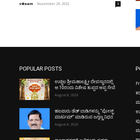
v4team
-
November 29, 2022
0
POPULAR POSTS
P
ಉಚ್ಚಿಲ ಶ್ರೀಮಹಾಲಕ್ಷ್ಮೀ ದೇವಸ್ಥಾನದಲ್ಲಿ
F
ಆ.10ರಂದು ವಿಶೇಷ ತುಪ್ಪದ ಅಪ್ಪ ಸೇವೆ
ಕ
August 8, 2026
ಮ
ಉ
ಹಲವಾರು ಡೆಡ್ ಬಾಡಿಗಳನ್ನು “ಪೋಸ್ಟ್
ಮಾರ್ಟಮ್” ಮಾಡಿರುವ ಜಗ್ಗಣ್ಣ ನಿಧನ
ಪು
August 8, 2026
ಮ
ರಾ