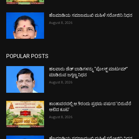
ಹೆಜಮಾಡಿಯ ಸಮಾಜಮುಖಿ ಮಹಿಳೆ ಸರೋಜಿನಿ ನಿಧನ
August 8, 2026
POPULAR POSTS
ಹಲವಾರು ಡೆಡ್ ಬಾಡಿಗಳನ್ನು “ಪೋಸ್ಟ್ ಮಾರ್ಟಮ್”
ಮಾಡಿರುವ ಜಗ್ಗಣ್ಣ ನಿಧನ
August 8, 2026
ಕಾಂತಾವರದಲ್ಲಿ ಆ.9ರಂದು ಪ್ರಥಮ ವರ್ಷದ ‘ಬಿರುವೆರೆ
ಆಟಿದ ಕೂಟ’
August 8, 2026
ಹೆಜಮಾಡಿಯ ಸಮಾಜಮುಖಿ ಮಹಿಳೆ ಸರೋಜಿನಿ ನಿಧನ