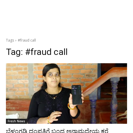
Tags
#fraud call
Tag:
#fraud call
Fresh News
ಬೆಳ್ತಂಗಡಿ ದಂಪತಿಗೆ ಬಂದ ಅನಾಮಧೇಯ ಕರೆ