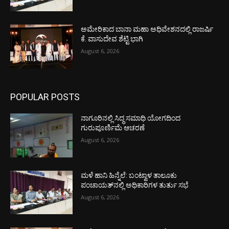
ಅಮೇರಿಕಾದ ಬಾನಾ ಮಹಾ ಅಧಿವೇಶನದಲ್ಲಿ ರಾಜರ್ಷಿ
ಕೆ. ವಾಸುದೇವ ಶೆಟ್ಟಿ ಭಾಗಿ
August 6, 2026
POPULAR POSTS
ನಾಗೂರಿನಲ್ಲಿ ಸಿದ್ಧ ಸಮಾಧಿ ಯೋಗದಿಂದ
ಗುರುಪೂರ್ಣಿಮೆ ಆಚರಣೆ
August 6, 2026
ಮಳೆ ಹಾನಿ ಹಿನ್ನೆಲೆ: ಬಂಟ್ವಾಳ ತಾಲೂಕು
ಪಂಚಾಯತ್‌ನಲ್ಲಿ ಅಧಿಕಾರಿಗಳ ತುರ್ತು ಸಭೆ
August 6, 2026