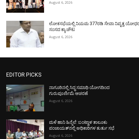
August 6, 2026
ಲೋಕಸಭೆಯಲ್ಲಿ ನಿಯಮ 377ರಡಿ ಸೇವಾ ನಿವೃತ್ತ ಯೋಧರ ಪ
ಸಂಸದ ಕ್ಯಾ.ಚೌಟ
August 6, 2026
EDITOR PICKS
ನಾಗೂರಿನಲ್ಲಿ ಸಿದ್ಧ ಸಮಾಧಿ ಯೋಗದಿಂದ
ಗುರುಪೂರ್ಣಿಮೆ ಆಚರಣೆ
August 6, 2026
ಮಳೆ ಹಾನಿ ಹಿನ್ನೆಲೆ: ಬಂಟ್ವಾಳ ತಾಲೂಕು
ಪಂಚಾಯತ್‌ನಲ್ಲಿ ಅಧಿಕಾರಿಗಳ ತುರ್ತು ಸಭೆ
August 6, 2026