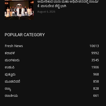
ಅಮೇರಿಕಾದ ಬಾನಾ ಮಹಾ ಅಧಿವೇಶನದಲ್ಲಿ ರಾಜರ್ಷಿ
ಕೆ. ವಾಸುದೇವ ಶೆಟ್ಟಿ ಭಾಗಿ
August 6, 2026
POPULAR CATEGORY
Fresh News
10613
ಕರಾವಳಿ
9992
ಮಂಗಳೂರು
3545
ಉಡುಪಿ
1906
ಪುತ್ತೂರು
968
ಮೂಡಬಿದರೆ
858
ರಾಜ್ಯ
828
ರಾಜಕೀಯ
661