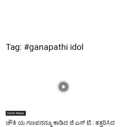
Tag:
#ganapathi idol
Fresh News
ಚೌತಿ ಯ ಗಣಪನನ್ನೂ ಕಾಡಿದ ಜಿ ಎಸ್‍ ಟಿ : ತತ್ತರಿಸಿದ