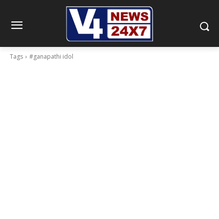
Tags
#ganapathi idol