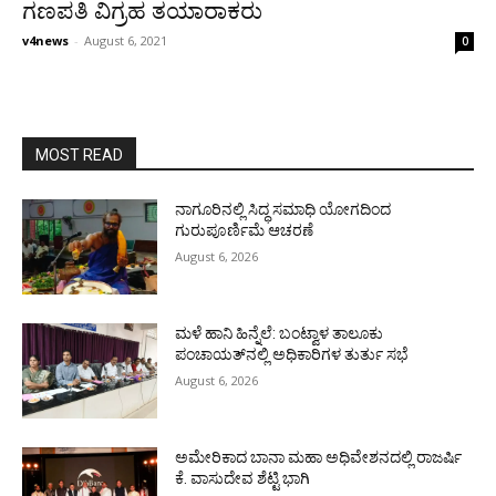
ಗಣಪತಿ ವಿಗ್ರಹ ತಯಾರಾಕರು
v4news
-
August 6, 2021
0
MOST READ
ನಾಗೂರಿನಲ್ಲಿ ಸಿದ್ಧ ಸಮಾಧಿ ಯೋಗದಿಂದ
ಗುರುಪೂರ್ಣಿಮೆ ಆಚರಣೆ
August 6, 2026
ಮಳೆ ಹಾನಿ ಹಿನ್ನೆಲೆ: ಬಂಟ್ವಾಳ ತಾಲೂಕು
ಪಂಚಾಯತ್‌ನಲ್ಲಿ ಅಧಿಕಾರಿಗಳ ತುರ್ತು ಸಭೆ
August 6, 2026
ಅಮೇರಿಕಾದ ಬಾನಾ ಮಹಾ ಅಧಿವೇಶನದಲ್ಲಿ ರಾಜರ್ಷಿ
ಕೆ. ವಾಸುದೇವ ಶೆಟ್ಟಿ ಭಾಗಿ