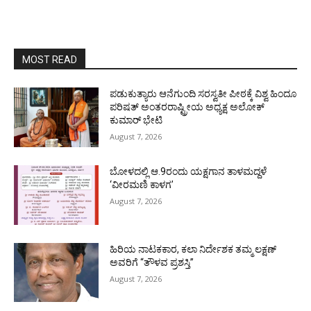
MOST READ
ಪಡುಕುತ್ಯಾರು ಆನೆಗುಂದಿ ಸರಸ್ವತೀ ಪೀಠಕ್ಕೆ ವಿಶ್ವ ಹಿಂದೂ
ಪರಿಷತ್ ಅಂತರರಾಷ್ಟ್ರೀಯ ಅಧ್ಯಕ್ಷ ಅಲೋಕ್
ಕುಮಾರ್ ಭೇಟಿ
August 7, 2026
ಬೋಳದಲ್ಲಿ ಆ.9ರಂದು ಯಕ್ಷಗಾನ ತಾಳಮದ್ದಳೆ
‘ವೀರಮಣಿ ಕಾಳಗ’
August 7, 2026
ಹಿರಿಯ ನಾಟಕಕಾರ, ಕಲಾ ನಿರ್ದೇಶಕ ತಮ್ಮ ಲಕ್ಷಣ್
ಅವರಿಗೆ “ತೌಳವ ಪ್ರಶಸ್ತಿ”
August 7, 2026