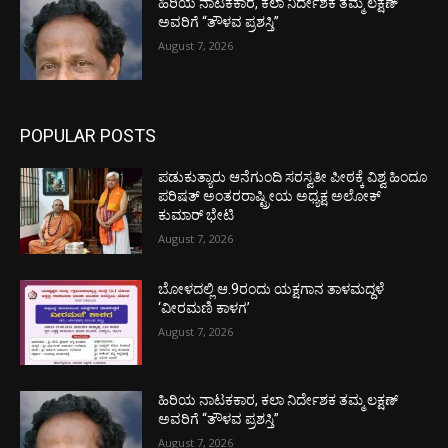
ಹಿರಿಯ ನಾಟಕಕಾರ, ಕಲಾ ನಿರ್ದೇಶಕ ತಮ್ಮ ಲಕ್ಷಣ್
ಅವರಿಗೆ “ತೌಳವ ಪ್ರಶಸ್ತಿ”
August 7, 2026
POPULAR POSTS
ಪಡುಕುತ್ಯಾರು ಆನೆಗುಂದಿ ಸರಸ್ವತೀ ಪೀಠಕ್ಕೆ ವಿಶ್ವ ಹಿಂದೂ
ಪರಿಷತ್ ಅಂತರರಾಷ್ಟ್ರೀಯ ಅಧ್ಯಕ್ಷ ಅಲೋಕ್
ಕುಮಾರ್ ಭೇಟಿ
August 7, 2026
ಬೋಳದಲ್ಲಿ ಆ.9ರಂದು ಯಕ್ಷಗಾನ ತಾಳಮದ್ದಳೆ
‘ವೀರಮಣಿ ಕಾಳಗ’
August 7, 2026
ಹಿರಿಯ ನಾಟಕಕಾರ, ಕಲಾ ನಿರ್ದೇಶಕ ತಮ್ಮ ಲಕ್ಷಣ್
ಅವರಿಗೆ “ತೌಳವ ಪ್ರಶಸ್ತಿ”
August 7, 2026