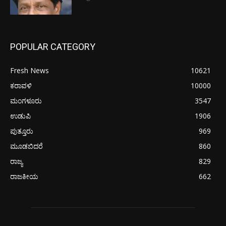
POPULAR CATEGORY
Fresh News
10621
ಕರಾವಳಿ
10000
ಮಂಗಳೂರು
3547
ಉಡುಪಿ
1906
ಪುತ್ತೂರು
969
ಮೂಡಬಿದರೆ
860
ರಾಜ್ಯ
829
ರಾಜಕೀಯ
662