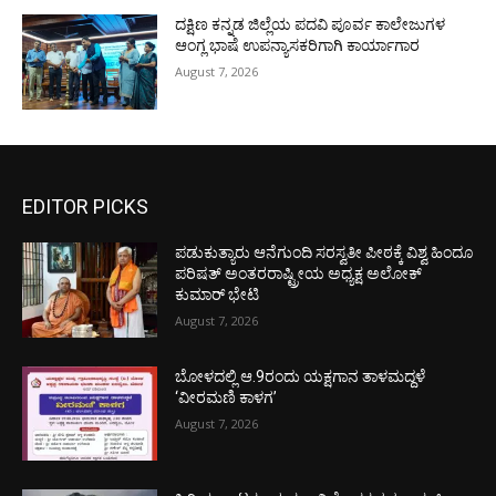
ದಕ್ಷಿಣ ಕನ್ನಡ ಜಿಲ್ಲೆಯ ಪದವಿ ಪೂರ್ವ ಕಾಲೇಜುಗಳ
ಆಂಗ್ಲ ಭಾಷೆ ಉಪನ್ಯಾಸಕರಿಗಾಗಿ ಕಾರ್ಯಾಗಾರ
August 7, 2026
EDITOR PICKS
ಪಡುಕುತ್ಯಾರು ಆನೆಗುಂದಿ ಸರಸ್ವತೀ ಪೀಠಕ್ಕೆ ವಿಶ್ವ ಹಿಂದೂ
ಪರಿಷತ್ ಅಂತರರಾಷ್ಟ್ರೀಯ ಅಧ್ಯಕ್ಷ ಅಲೋಕ್
ಕುಮಾರ್ ಭೇಟಿ
August 7, 2026
ಬೋಳದಲ್ಲಿ ಆ.9ರಂದು ಯಕ್ಷಗಾನ ತಾಳಮದ್ದಳೆ
‘ವೀರಮಣಿ ಕಾಳಗ’
August 7, 2026