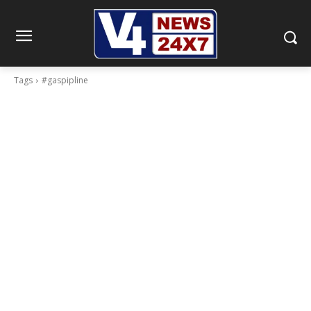
Tags
#gaspipline