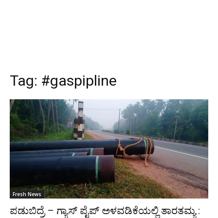
Tag:
#gaspipline
Fresh News
ಪಡುಬಿದ್ರೆ – ಗ್ಯಾಸ್ ಪೈಪ್ ಅಳವಡಿಕೆಯಲ್ಲಿ ತಾರತಮ್ಯ :