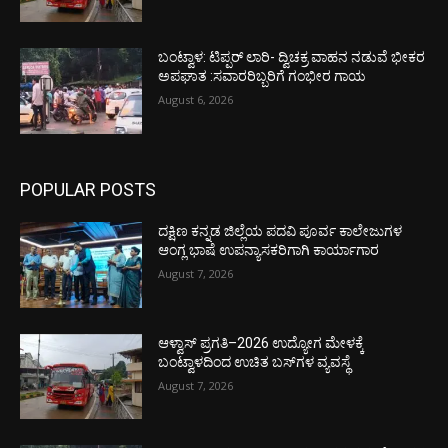
ಬಂಟ್ವಾಳ: ಟಿಪ್ಪರ್ ಲಾರಿ- ದ್ವಿಚಕ್ರ ವಾಹನ ನಡುವೆ ಭೀಕರ
ಅಪಘಾತ :ಸವಾರರಿಬ್ಬರಿಗೆ ಗಂಭೀರ ಗಾಯ
August 6, 2026
POPULAR POSTS
ದಕ್ಷಿಣ ಕನ್ನಡ ಜಿಲ್ಲೆಯ ಪದವಿ ಪೂರ್ವ ಕಾಲೇಜುಗಳ
ಆಂಗ್ಲ ಭಾಷೆ ಉಪನ್ಯಾಸಕರಿಗಾಗಿ ಕಾರ್ಯಾಗಾರ
August 7, 2026
ಆಳ್ವಾಸ್ ಪ್ರಗತಿ–2026 ಉದ್ಯೋಗ ಮೇಳಕ್ಕೆ
ಬಂಟ್ವಾಳದಿಂದ ಉಚಿತ ಬಸ್‌ಗಳ ವ್ಯವಸ್ಥೆ
August 7, 2026