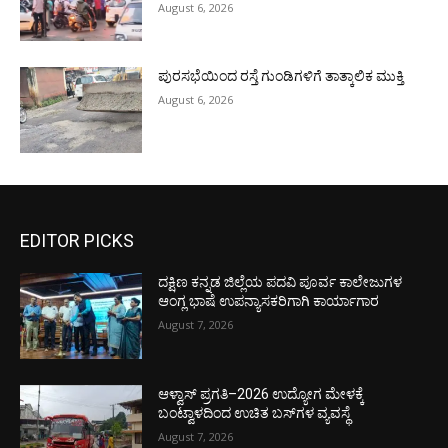
August 6, 2026
ಪುರಸಭೆಯಿಂದ ರಸ್ತೆ ಗುಂಡಿಗಳಿಗೆ ತಾತ್ಕಾಲಿಕ ಮುಕ್ತಿ
August 6, 2026
EDITOR PICKS
ದಕ್ಷಿಣ ಕನ್ನಡ ಜಿಲ್ಲೆಯ ಪದವಿ ಪೂರ್ವ ಕಾಲೇಜುಗಳ
ಆಂಗ್ಲ ಭಾಷೆ ಉಪನ್ಯಾಸಕರಿಗಾಗಿ ಕಾರ್ಯಾಗಾರ
August 7, 2026
ಆಳ್ವಾಸ್ ಪ್ರಗತಿ–2026 ಉದ್ಯೋಗ ಮೇಳಕ್ಕೆ
ಬಂಟ್ವಾಳದಿಂದ ಉಚಿತ ಬಸ್‌ಗಳ ವ್ಯವಸ್ಥೆ
August 7, 2026