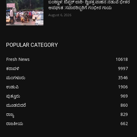
ಬಂಟ್ವಾಳ: ಟಿಪ್ಪರ್ ಲಾರಿ- ದ್ವಿಚಕ್ರ ವಾಹನ ನಡುವೆ ಭೀಕರ
ಅಪಘಾತ :ಸವಾರರಿಬ್ಬರಿಗೆ ಗಂಭೀರ ಗಾಯ
August 6, 2026
POPULAR CATEGORY
Fresh News
10618
ಕರಾವಳಿ
9997
ಮಂಗಳೂರು
3546
ಉಡುಪಿ
1906
ಪುತ್ತೂರು
969
ಮೂಡಬಿದರೆ
860
ರಾಜ್ಯ
829
ರಾಜಕೀಯ
662