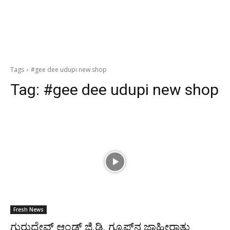
Tags
#gee dee udupi new shop
Tag:
#gee dee udupi new shop
Fresh News
ಗುರುದೇವ್ ಆಂಡ್ ಜಿ.ಡಿ. ಗ್ರೂಪ್‌ನ ಜಾಹೀರಾತು