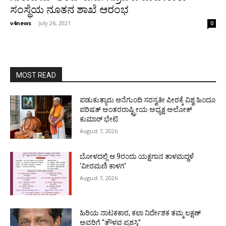
ಸಂಸ್ಥೆಯ ನೂತನ ಶಾಖೆ ಆರಂಭ
v4news
-
July 26, 2021
0
MOST READ
ಪಡುಕುತ್ಯಾರು ಆನೆಗುಂದಿ ಸರಸ್ವತೀ ಪೀಠಕ್ಕೆ ವಿಶ್ವ ಹಿಂದೂ
ಪರಿಷತ್ ಅಂತರರಾಷ್ಟ್ರೀಯ ಅಧ್ಯಕ್ಷ ಅಲೋಕ್
ಕುಮಾರ್ ಭೇಟಿ
August 7, 2026
ಬೋಳದಲ್ಲಿ ಆ.9ರಂದು ಯಕ್ಷಗಾನ ತಾಳಮದ್ದಳೆ
‘ವೀರಮಣಿ ಕಾಳಗ’
August 7, 2026
ಹಿರಿಯ ನಾಟಕಕಾರ, ಕಲಾ ನಿರ್ದೇಶಕ ತಮ್ಮ ಲಕ್ಷಣ್
ಅವರಿಗೆ “ತೌಳವ ಪ್ರಶಸ್ತಿ”