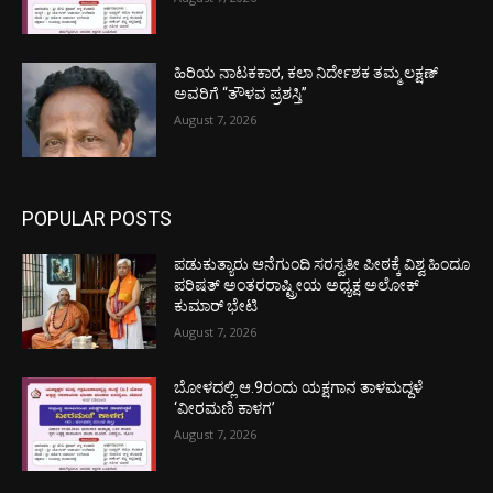
ಹಿರಿಯ ನಾಟಕಕಾರ, ಕಲಾ ನಿರ್ದೇಶಕ ತಮ್ಮ ಲಕ್ಷಣ್
ಅವರಿಗೆ “ತೌಳವ ಪ್ರಶಸ್ತಿ”
August 7, 2026
POPULAR POSTS
ಪಡುಕುತ್ಯಾರು ಆನೆಗುಂದಿ ಸರಸ್ವತೀ ಪೀಠಕ್ಕೆ ವಿಶ್ವ ಹಿಂದೂ
ಪರಿಷತ್ ಅಂತರರಾಷ್ಟ್ರೀಯ ಅಧ್ಯಕ್ಷ ಅಲೋಕ್
ಕುಮಾರ್ ಭೇಟಿ
August 7, 2026
ಬೋಳದಲ್ಲಿ ಆ.9ರಂದು ಯಕ್ಷಗಾನ ತಾಳಮದ್ದಳೆ
‘ವೀರಮಣಿ ಕಾಳಗ’
August 7, 2026