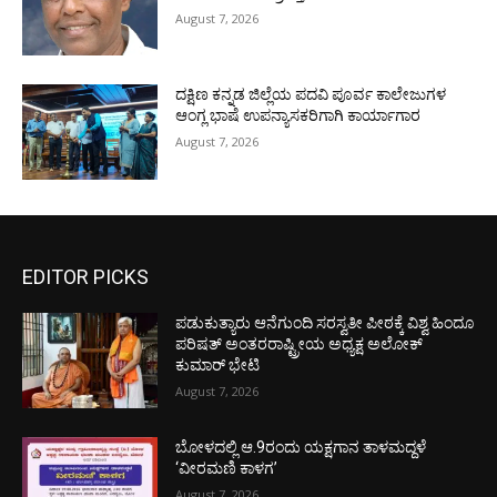
August 7, 2026
ದಕ್ಷಿಣ ಕನ್ನಡ ಜಿಲ್ಲೆಯ ಪದವಿ ಪೂರ್ವ ಕಾಲೇಜುಗಳ
ಆಂಗ್ಲ ಭಾಷೆ ಉಪನ್ಯಾಸಕರಿಗಾಗಿ ಕಾರ್ಯಾಗಾರ
August 7, 2026
EDITOR PICKS
ಪಡುಕುತ್ಯಾರು ಆನೆಗುಂದಿ ಸರಸ್ವತೀ ಪೀಠಕ್ಕೆ ವಿಶ್ವ ಹಿಂದೂ
ಪರಿಷತ್ ಅಂತರರಾಷ್ಟ್ರೀಯ ಅಧ್ಯಕ್ಷ ಅಲೋಕ್
ಕುಮಾರ್ ಭೇಟಿ
August 7, 2026
ಬೋಳದಲ್ಲಿ ಆ.9ರಂದು ಯಕ್ಷಗಾನ ತಾಳಮದ್ದಳೆ
‘ವೀರಮಣಿ ಕಾಳಗ’
August 7, 2026