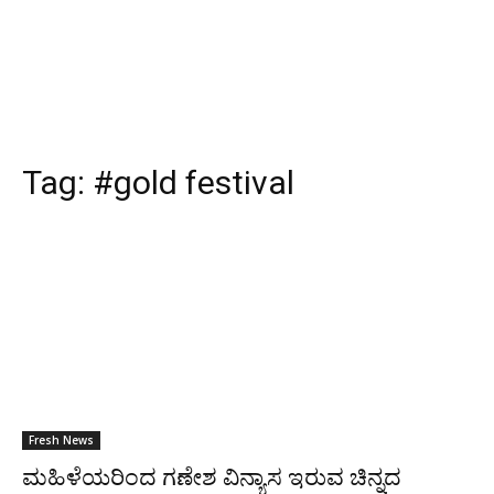
Tag:
#gold festival
Fresh News
ಮಹಿಳೆಯರಿಂದ ಗಣೇಶ ವಿನ್ಯಾಸ ಇರುವ ಚಿನ್ನದ