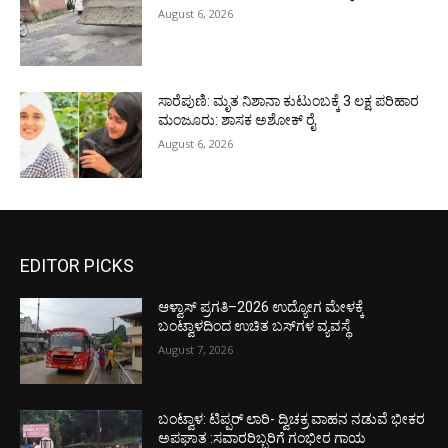
August 6, 2026
ಸಾರೆಪುಣಿ: ಮೃತ ನಿಶಾನಾ ಕುಟುಂಬಕ್ಕೆ 3 ಲಕ್ಷ ಪರಿಹಾರ
ಮಂಜೂರು: ಶಾಸಕ ಅಶೋಕ್ ರೈ
August 6, 2026
EDITOR PICKS
ಆಳ್ವಾಸ್ ಪ್ರಗತಿ–2026 ಉದ್ಯೋಗ ಮೇಳಕ್ಕೆ
ಬಂಟ್ವಾಳದಿಂದ ಉಚಿತ ಬಸ್‌ಗಳ ವ್ಯವಸ್ಥೆ
August 7, 2026
ಬಂಟ್ವಾಳ: ಟಿಪ್ಪರ್ ಲಾರಿ- ದ್ವಿಚಕ್ರ ವಾಹನ ನಡುವೆ ಭೀಕರ
ಅಪಘಾತ :ಸವಾರರಿಬ್ಬರಿಗೆ ಗಂಭೀರ ಗಾಯ