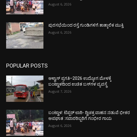
August 6, 2026
ಪುರಸಭೆಯಿಂದ ರಸ್ತೆ ಗುಂಡಿಗಳಿಗೆ ತಾತ್ಕಾಲಿಕ ಮುಕ್ತಿ
August 6, 2026
POPULAR POSTS
ಆಳ್ವಾಸ್ ಪ್ರಗತಿ–2026 ಉದ್ಯೋಗ ಮೇಳಕ್ಕೆ
ಬಂಟ್ವಾಳದಿಂದ ಉಚಿತ ಬಸ್‌ಗಳ ವ್ಯವಸ್ಥೆ
August 7, 2026
ಬಂಟ್ವಾಳ: ಟಿಪ್ಪರ್ ಲಾರಿ- ದ್ವಿಚಕ್ರ ವಾಹನ ನಡುವೆ ಭೀಕರ
ಅಪಘಾತ :ಸವಾರರಿಬ್ಬರಿಗೆ ಗಂಭೀರ ಗಾಯ
August 6, 2026