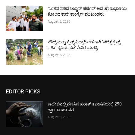
ನೂತನ ಸಚಿವ ರಿಜ್ವಾನ್ ಹರ್ಷದ್ ಅವರಿಗೆ ಶುಭಾಶಯ
ಕೋರಿದ ಕಾಪು ಕಾಂಗ್ರೆಸ್ ಮುಖಂಡರು
August 5, 2026
ಸೌಟ್ಸ್ ಮತ್ತು ಗೈಡ್ಸ್ ವಿದ್ಯಾರ್ಥಿಗಳಿಗಾಗಿ ‘ಸೌಟ್ಸ್ ಗೈಡ್ಸ್
ನಡಿಗೆ ಕೃಷಿಯ ಕಡೆ’ ಶಿಬಿರ ಯಶಸ್ವಿ
August 5, 2026
EDITOR PICKS
ಕಾಲೇಜಿನಲ್ಲಿ ನಡೆಸಿದ ಹಠಾತ್ ತಪಾಸಣೆಯಲ್ಲಿ 290
ಗ್ರಾಂ ಗಾಂಜಾ ವಶ
August 5, 2026