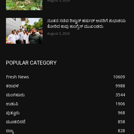
August 5, 2026
ನೂತನ ಸಚಿವ ರಿಜ್ವಾನ್ ಹರ್ಷದ್ ಅವರಿಗೆ ಶುಭಾಶಯ
ಕೋರಿದ ಕಾಪು ಕಾಂಗ್ರೆಸ್ ಮುಖಂಡರು
August 5, 2026
POPULAR CATEGORY
Fresh News
10609
ಕರಾವಳಿ
9988
ಮಂಗಳೂರು
3544
ಉಡುಪಿ
1906
ಪುತ್ತೂರು
968
ಮೂಡಬಿದರೆ
858
ರಾಜ್ಯ
828