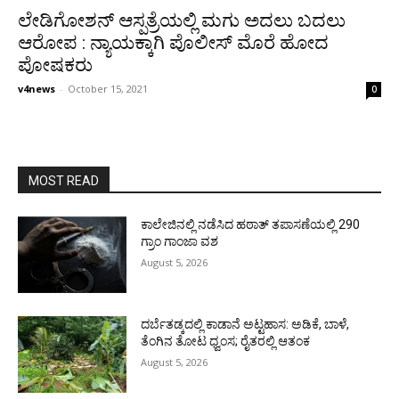
ಲೇಡಿಗೋಶನ್ ಆಸ್ಪತ್ರೆಯಲ್ಲಿ ಮಗು ಅದಲು ಬದಲು
ಆರೋಪ : ನ್ಯಾಯಕ್ಕಾಗಿ ಪೊಲೀಸ್ ಮೊರೆ ಹೋದ
ಪೋಷಕರು
v4news
-
October 15, 2021
0
MOST READ
ಕಾಲೇಜಿನಲ್ಲಿ ನಡೆಸಿದ ಹಠಾತ್ ತಪಾಸಣೆಯಲ್ಲಿ 290
ಗ್ರಾಂ ಗಾಂಜಾ ವಶ
August 5, 2026
ದರ್ಬೆತಡ್ಕದಲ್ಲಿ ಕಾಡಾನೆ ಅಟ್ಟಹಾಸ: ಅಡಿಕೆ, ಬಾಳೆ,
ತೆಂಗಿನ ತೋಟ ಧ್ವಂಸ; ರೈತರಲ್ಲಿ ಆತಂಕ
August 5, 2026