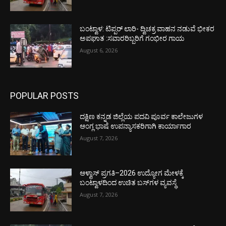
ಬಂಟ್ವಾಳ: ಟಿಪ್ಪರ್ ಲಾರಿ- ದ್ವಿಚಕ್ರ ವಾಹನ ನಡುವೆ ಭೀಕರ
ಅಪಘಾತ :ಸವಾರರಿಬ್ಬರಿಗೆ ಗಂಭೀರ ಗಾಯ
August 6, 2026
POPULAR POSTS
ದಕ್ಷಿಣ ಕನ್ನಡ ಜಿಲ್ಲೆಯ ಪದವಿ ಪೂರ್ವ ಕಾಲೇಜುಗಳ
ಆಂಗ್ಲ ಭಾಷೆ ಉಪನ್ಯಾಸಕರಿಗಾಗಿ ಕಾರ್ಯಾಗಾರ
August 7, 2026
ಆಳ್ವಾಸ್ ಪ್ರಗತಿ–2026 ಉದ್ಯೋಗ ಮೇಳಕ್ಕೆ
ಬಂಟ್ವಾಳದಿಂದ ಉಚಿತ ಬಸ್‌ಗಳ ವ್ಯವಸ್ಥೆ
August 7, 2026