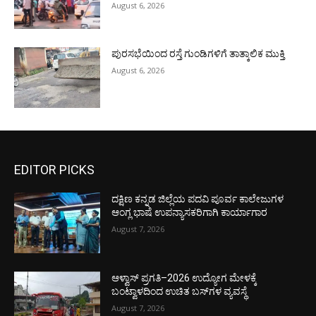
August 6, 2026
ಪುರಸಭೆಯಿಂದ ರಸ್ತೆ ಗುಂಡಿಗಳಿಗೆ ತಾತ್ಕಾಲಿಕ ಮುಕ್ತಿ
August 6, 2026
EDITOR PICKS
ದಕ್ಷಿಣ ಕನ್ನಡ ಜಿಲ್ಲೆಯ ಪದವಿ ಪೂರ್ವ ಕಾಲೇಜುಗಳ
ಆಂಗ್ಲ ಭಾಷೆ ಉಪನ್ಯಾಸಕರಿಗಾಗಿ ಕಾರ್ಯಾಗಾರ
August 7, 2026
ಆಳ್ವಾಸ್ ಪ್ರಗತಿ–2026 ಉದ್ಯೋಗ ಮೇಳಕ್ಕೆ
ಬಂಟ್ವಾಳದಿಂದ ಉಚಿತ ಬಸ್‌ಗಳ ವ್ಯವಸ್ಥೆ
August 7, 2026