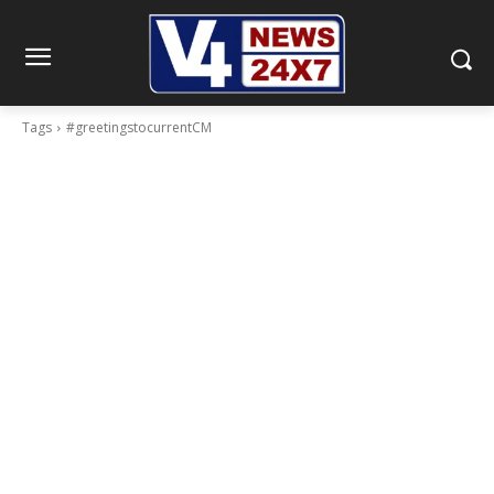
Tags
#greetingstocurrentCM