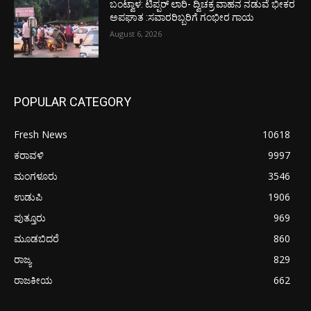
ಬಂಟ್ವಾಳ: ಟಿಪ್ಪರ್ ಲಾರಿ- ದ್ವಿಚಕ್ರ ವಾಹನ ನಡುವೆ ಭೀಕರ
ಅಪಘಾತ :ಸವಾರರಿಬ್ಬರಿಗೆ ಗಂಭೀರ ಗಾಯ
August 6, 2026
POPULAR CATEGORY
Fresh News
10618
ಕರಾವಳಿ
9997
ಮಂಗಳೂರು
3546
ಉಡುಪಿ
1906
ಪುತ್ತೂರು
969
ಮೂಡಬಿದರೆ
860
ರಾಜ್ಯ
829
ರಾಜಕೀಯ
662