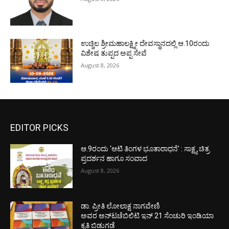
ಉಚ್ಚಿಲ ಶ್ರೀಮಹಾಲಕ್ಷ್ಮೀ ದೇವಸ್ಥಾನದಲ್ಲಿ ಆ.10ರಂದು
ವಿಶೇಷ ತುಪ್ಪದ ಅಪ್ಪ ಸೇವೆ
August 8, 2026
EDITOR PICKS
ಆ.9ರಂದು ‘ಆಟಿ ತಿಂಗಳ ಭೂತಾರಾಧನೆ’ : ಸಾಕ್ಷ್ಯ ಚಿತ್ರ
ಪ್ರದರ್ಶನ ಹಾಗೂ ಸಂವಾದ
August 8, 2026
ಡಾ. ಪ್ರೀತಿ ಲೋಲಾಕ್ಷ ನಾಗವೇಣಿ
ಅವರ ಅನ್‌ಟಚೆಬಿಲಿಟಿ ಇನ್ 21 ಸೆಂಚುರಿ ಇಂಡಿಯಾ
ಕೃತಿ ಬಿಡುಗಡೆ