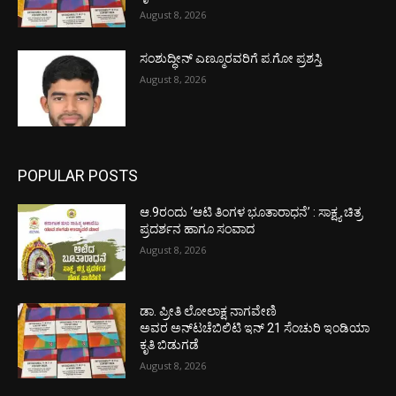
August 8, 2026
ಸಂಶುದ್ಧೀನ್ ಎಣ್ಮೂರವರಿಗೆ ಪ.ಗೋ ಪ್ರಶಸ್ತಿ
August 8, 2026
POPULAR POSTS
ಆ.9ರಂದು ‘ಆಟಿ ತಿಂಗಳ ಭೂತಾರಾಧನೆ’ : ಸಾಕ್ಷ್ಯ ಚಿತ್ರ
ಪ್ರದರ್ಶನ ಹಾಗೂ ಸಂವಾದ
August 8, 2026
ಡಾ. ಪ್ರೀತಿ ಲೋಲಾಕ್ಷ ನಾಗವೇಣಿ
ಅವರ ಅನ್‌ಟಚೆಬಿಲಿಟಿ ಇನ್ 21 ಸೆಂಚುರಿ ಇಂಡಿಯಾ
ಕೃತಿ ಬಿಡುಗಡೆ
August 8, 2026