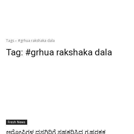
Tags
#grhua rakshaka dala
Tag:
#grhua rakshaka dala
Fresh News
ಆರೋಪಿಗಳ ದಸ್ತಗಿರಿಗೆ ಸಹಕರಿಸಿದ ಗೃಹರಕ್ಷಕ