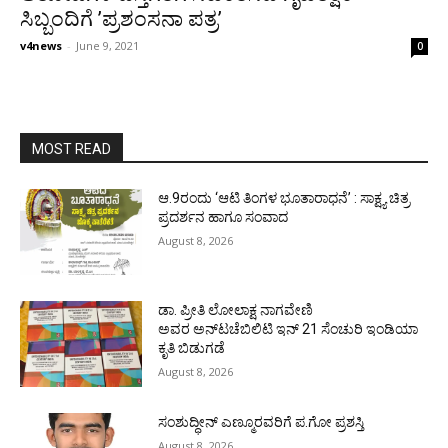
ಸಿಬ್ಬಂದಿಗೆ ’ಪ್ರಶಂಸನಾ ಪತ್ರ’
v4news
-
June 9, 2021
0
MOST READ
ಆ.9ರಂದು ‘ಆಟಿ ತಿಂಗಳ ಭೂತಾರಾಧನೆ’ : ಸಾಕ್ಷ್ಯ ಚಿತ್ರ
ಪ್ರದರ್ಶನ ಹಾಗೂ ಸಂವಾದ
August 8, 2026
ಡಾ. ಪ್ರೀತಿ ಲೋಲಾಕ್ಷ ನಾಗವೇಣಿ
ಅವರ ಅನ್‌ಟಚೆಬಿಲಿಟಿ ಇನ್ 21 ಸೆಂಚುರಿ ಇಂಡಿಯಾ
ಕೃತಿ ಬಿಡುಗಡೆ
August 8, 2026
ಸಂಶುದ್ಧೀನ್ ಎಣ್ಮೂರವರಿಗೆ ಪ.ಗೋ ಪ್ರಶಸ್ತಿ
August 8, 2026