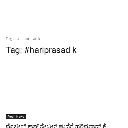
Tags
#hariprasad k
Tag:
#hariprasad k
Fresh News
ಪೊಲೀಸ್ ಕಾನ್ಸ್ ಸ್ಟೇಬಲ್ ಹುದ್ದೆಗೆ ಹರಿಪ್ರಸಾದ್ ಕೆ.