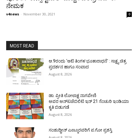
ನೇಮಕ
v4news
-
November 30, 2021
0
MOST READ
ಆ.9ರಂದು ‘ಆಟಿ ತಿಂಗಳ ಭೂತಾರಾಧನೆ’ : ಸಾಕ್ಷ್ಯ ಚಿತ್ರ
ಪ್ರದರ್ಶನ ಹಾಗೂ ಸಂವಾದ
August 8, 2026
ಡಾ. ಪ್ರೀತಿ ಲೋಲಾಕ್ಷ ನಾಗವೇಣಿ
ಅವರ ಅನ್‌ಟಚೆಬಿಲಿಟಿ ಇನ್ 21 ಸೆಂಚುರಿ ಇಂಡಿಯಾ
ಕೃತಿ ಬಿಡುಗಡೆ
August 8, 2026
ಸಂಶುದ್ಧೀನ್ ಎಣ್ಮೂರವರಿಗೆ ಪ.ಗೋ ಪ್ರಶಸ್ತಿ
August 8, 2026