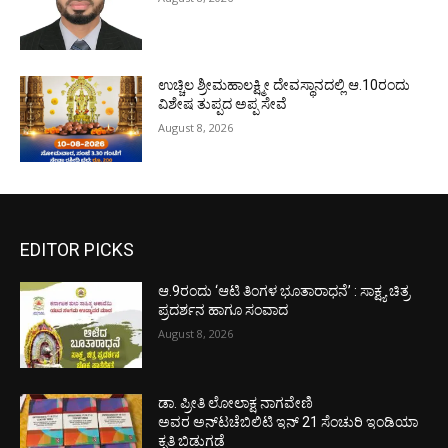
ಉಚ್ಚಿಲ ಶ್ರೀಮಹಾಲಕ್ಷ್ಮೀ ದೇವಸ್ಥಾನದಲ್ಲಿ ಆ.10ರಂದು
ವಿಶೇಷ ತುಪ್ಪದ ಅಪ್ಪ ಸೇವೆ
August 8, 2026
EDITOR PICKS
ಆ.9ರಂದು ‘ಆಟಿ ತಿಂಗಳ ಭೂತಾರಾಧನೆ’ : ಸಾಕ್ಷ್ಯ ಚಿತ್ರ
ಪ್ರದರ್ಶನ ಹಾಗೂ ಸಂವಾದ
August 8, 2026
ಡಾ. ಪ್ರೀತಿ ಲೋಲಾಕ್ಷ ನಾಗವೇಣಿ
ಅವರ ಅನ್‌ಟಚೆಬಿಲಿಟಿ ಇನ್ 21 ಸೆಂಚುರಿ ಇಂಡಿಯಾ
ಕೃತಿ ಬಿಡುಗಡೆ