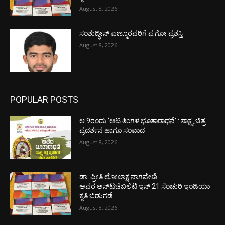
August 8, 2026
ಸಂಶುದ್ಧೀನ್ ಎಣ್ಮೂರವರಿಗೆ ಪ.ಗೋ ಪ್ರಶಸ್ತಿ
August 8, 2026
POPULAR POSTS
ಆ.9ರಂದು ‘ಆಟಿ ತಿಂಗಳ ಭೂತಾರಾಧನೆ’ : ಸಾಕ್ಷ್ಯ ಚಿತ್ರ
ಪ್ರದರ್ಶನ ಹಾಗೂ ಸಂವಾದ
August 8, 2026
ಡಾ. ಪ್ರೀತಿ ಲೋಲಾಕ್ಷ ನಾಗವೇಣಿ
ಅವರ ಅನ್‌ಟಚೆಬಿಲಿಟಿ ಇನ್ 21 ಸೆಂಚುರಿ ಇಂಡಿಯಾ
ಕೃತಿ ಬಿಡುಗಡೆ
August 8, 2026