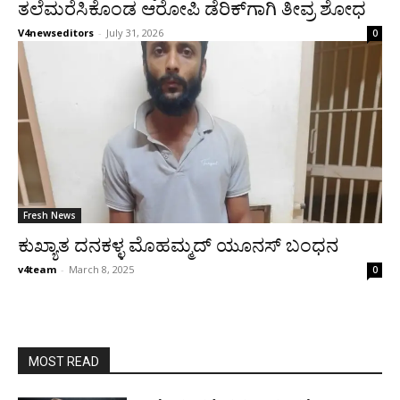
ತಲೆಮರೆಸಿಕೊಂಡ ಆರೋಪಿ ಡೆರಿಕ್‌ಗಾಗಿ ತೀವ್ರ ಶೋಧ
V4newseditors
-
July 31, 2026
0
Fresh News
ಕುಖ್ಯಾತ ದನಕಳ್ಳ ಮೊಹಮ್ಮದ್‌ ಯೂನಸ್‌ ಬಂಧನ
v4team
-
March 8, 2025
0
MOST READ