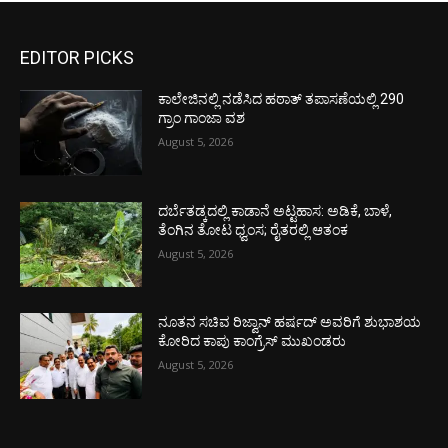
EDITOR PICKS
ಕಾಲೇಜಿನಲ್ಲಿ ನಡೆಸಿದ ಹಠಾತ್ ತಪಾಸಣೆಯಲ್ಲಿ 290
ಗ್ರಾಂ ಗಾಂಜಾ ವಶ
August 5, 2026
ದರ್ಬೆತಡ್ಕದಲ್ಲಿ ಕಾಡಾನೆ ಅಟ್ಟಹಾಸ: ಅಡಿಕೆ, ಬಾಳೆ,
ತೆಂಗಿನ ತೋಟ ಧ್ವಂಸ; ರೈತರಲ್ಲಿ ಆತಂಕ
August 5, 2026
ನೂತನ ಸಚಿವ ರಿಜ್ವಾನ್ ಹರ್ಷದ್ ಅವರಿಗೆ ಶುಭಾಶಯ
ಕೋರಿದ ಕಾಪು ಕಾಂಗ್ರೆಸ್ ಮುಖಂಡರು
August 5, 2026