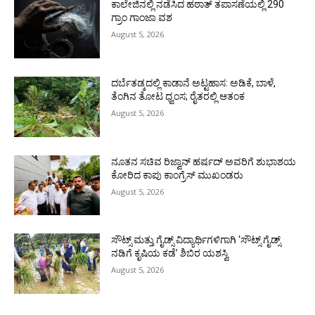
ಕಾಲೇಜಿನಲ್ಲಿ ನಡೆಸಿದ ಹಠಾತ್ ತಪಾಸಣೆಯಲ್ಲಿ 290
ಗ್ರಾಂ ಗಾಂಜಾ ವಶ
August 5, 2026
ದರ್ಬೆತಡ್ಕದಲ್ಲಿ ಕಾಡಾನೆ ಅಟ್ಟಹಾಸ: ಅಡಿಕೆ, ಬಾಳೆ,
ತೆಂಗಿನ ತೋಟ ಧ್ವಂಸ; ರೈತರಲ್ಲಿ ಆತಂಕ
August 5, 2026
ನೂತನ ಸಚಿವ ರಿಜ್ವಾನ್ ಹರ್ಷದ್ ಅವರಿಗೆ ಶುಭಾಶಯ
ಕೋರಿದ ಕಾಪು ಕಾಂಗ್ರೆಸ್ ಮುಖಂಡರು
August 5, 2026
ಸೌಟ್ಸ್ ಮತ್ತು ಗೈಡ್ಸ್ ವಿದ್ಯಾರ್ಥಿಗಳಿಗಾಗಿ ‘ಸೌಟ್ಸ್ ಗೈಡ್ಸ್
ನಡಿಗೆ ಕೃಷಿಯ ಕಡೆ’ ಶಿಬಿರ ಯಶಸ್ವಿ
August 5, 2026