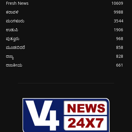
Fresh News
10609
ಕರಾವಳಿ
9988
ಮಂಗಳೂರು
3544
ಉಡುಪಿ
1906
ಪುತ್ತೂರು
968
ಮೂಡಬಿದರೆ
858
ರಾಜ್ಯ
828
ರಾಜಕೀಯ
661