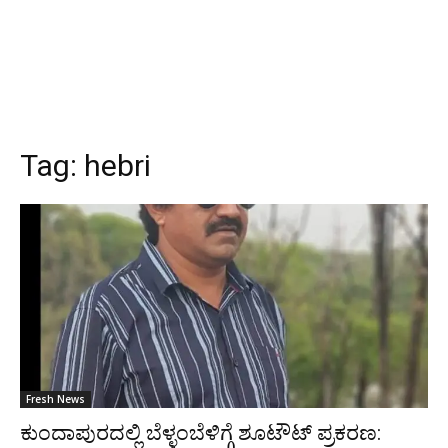
Tag:
hebri
Fresh News
ಕುಂದಾಪುರದಲ್ಲಿ ಬೆಳ್ಳಂಬೆಳಿಗ್ಗೆ ಶೂಟೌಟ್ ಪ್ರಕರಣ: