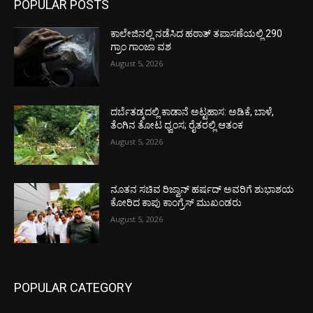
POPULAR POSTS
ಕಾಲೇಜಿನಲ್ಲಿ ನಡೆಸಿದ ಹಠಾತ್ ತಪಾಸಣೆಯಲ್ಲಿ 290
ಗ್ರಾಂ ಗಾಂಜಾ ವಶ
August 5, 2026
ದರ್ಬೆತಡ್ಕದಲ್ಲಿ ಕಾಡಾನೆ ಅಟ್ಟಹಾಸ: ಅಡಿಕೆ, ಬಾಳೆ,
ತೆಂಗಿನ ತೋಟ ಧ್ವಂಸ; ರೈತರಲ್ಲಿ ಆತಂಕ
August 5, 2026
ನೂತನ ಸಚಿವ ರಿಜ್ವಾನ್ ಹರ್ಷದ್ ಅವರಿಗೆ ಶುಭಾಶಯ
ಕೋರಿದ ಕಾಪು ಕಾಂಗ್ರೆಸ್ ಮುಖಂಡರು
August 5, 2026
POPULAR CATEGORY