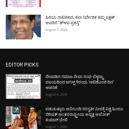
ಹಿರಿಯ ನಾಟಕಕಾರ, ಕಲಾ ನಿರ್ದೇಶಕ ತಮ್ಮ ಲಕ್ಷಣ್
ಅವರಿಗೆ “ತೌಳವ ಪ್ರಶಸ್ತಿ”
August 7, 2026
EDITOR PICKS
ದೇವಾಡಿಗ ಸಮಾಜ ಸೇವಾ ಸಂಘ ಬೆಳ್ಳಣ್ಣು
ವಲಯದಿಂದ ಆಗಸ್ಟ್ 9ರಂದು ‘ಆಟಿಡೊಂಜಿ ದಿನ’
ಆಚರಣೆ
August 8, 2026
ಪಡುಕುತ್ಯಾರು ಆನೆಗುಂದಿ ಸರಸ್ವತೀ ಪೀಠಕ್ಕೆ ವಿಶ್ವ ಹಿಂದೂ
ಪರಿಷತ್ ಅಂತರರಾಷ್ಟ್ರೀಯ ಅಧ್ಯಕ್ಷ ಅಲೋಕ್
ಕುಮಾರ್ ಭೇಟಿ
August 7, 2026