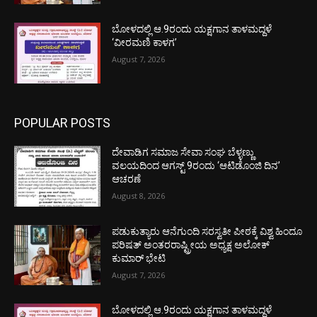
ಬೋಳದಲ್ಲಿ ಆ.9ರಂದು ಯಕ್ಷಗಾನ ತಾಳಮದ್ದಳೆ
‘ವೀರಮಣಿ ಕಾಳಗ’
August 7, 2026
POPULAR POSTS
ದೇವಾಡಿಗ ಸಮಾಜ ಸೇವಾ ಸಂಘ ಬೆಳ್ಳಣ್ಣು
ವಲಯದಿಂದ ಆಗಸ್ಟ್ 9ರಂದು ‘ಆಟಿಡೊಂಜಿ ದಿನ’
ಆಚರಣೆ
August 8, 2026
ಪಡುಕುತ್ಯಾರು ಆನೆಗುಂದಿ ಸರಸ್ವತೀ ಪೀಠಕ್ಕೆ ವಿಶ್ವ ಹಿಂದೂ
ಪರಿಷತ್ ಅಂತರರಾಷ್ಟ್ರೀಯ ಅಧ್ಯಕ್ಷ ಅಲೋಕ್
ಕುಮಾರ್ ಭೇಟಿ
August 7, 2026
ಬೋಳದಲ್ಲಿ ಆ.9ರಂದು ಯಕ್ಷಗಾನ ತಾಳಮದ್ದಳೆ