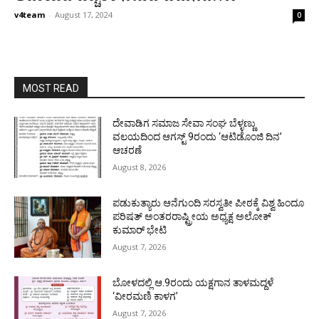
v4team
-
August 17, 2024
0
MOST READ
ದೇವಾಡಿಗ ಸಮಾಜ ಸೇವಾ ಸಂಘ ಬೆಳ್ಳಣ್ಣು
ವಲಯದಿಂದ ಆಗಸ್ಟ್ 9ರಂದು ‘ಆಟಿಡೊಂಜಿ ದಿನ’
ಆಚರಣೆ
August 8, 2026
ಪಡುಕುತ್ಯಾರು ಆನೆಗುಂದಿ ಸರಸ್ವತೀ ಪೀಠಕ್ಕೆ ವಿಶ್ವ ಹಿಂದೂ
ಪರಿಷತ್ ಅಂತರರಾಷ್ಟ್ರೀಯ ಅಧ್ಯಕ್ಷ ಅಲೋಕ್
ಕುಮಾರ್ ಭೇಟಿ
August 7, 2026
ಬೋಳದಲ್ಲಿ ಆ.9ರಂದು ಯಕ್ಷಗಾನ ತಾಳಮದ್ದಳೆ
‘ವೀರಮಣಿ ಕಾಳಗ’
August 7, 2026