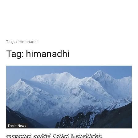
Tags
Himanadhi
Tag:
himanadhi
Fresh News
ಅಪಾಯದ ಎಚ್ಚರಿಕೆ ನೀಡಿದ ಹಿಮನದಿಗಳು