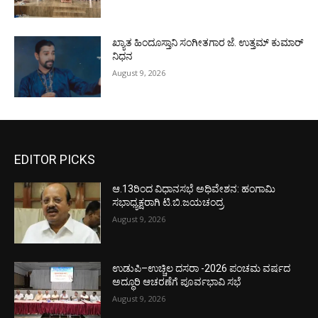
ಖ್ಯಾತ ಹಿಂದೂಸ್ತಾನಿ ಸಂಗೀತಗಾರ ಜೆ. ಉತ್ತಮ್ ಕುಮಾರ್
ನಿಧನ
August 9, 2026
EDITOR PICKS
ಆ.13ರಿಂದ ವಿಧಾನಸಭೆ ಅಧಿವೇಶನ: ಹಂಗಾಮಿ
ಸಭಾಧ್ಯಕ್ಷರಾಗಿ ಟಿ.ಬಿ.ಜಯಚಂದ್ರ
August 9, 2026
ಉಡುಪಿ–ಉಚ್ಚಿಲ ದಸರಾ -2026 ಪಂಚಮ ವರ್ಷದ
ಅದ್ಧೂರಿ ಆಚರಣೆಗೆ ಪೂರ್ವಭಾವಿ ಸಭೆ
August 9, 2026