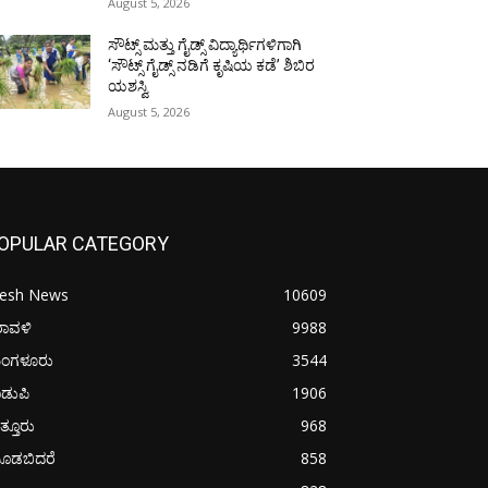
August 5, 2026
ಸೌಟ್ಸ್ ಮತ್ತು ಗೈಡ್ಸ್ ವಿದ್ಯಾರ್ಥಿಗಳಿಗಾಗಿ
‘ಸೌಟ್ಸ್ ಗೈಡ್ಸ್ ನಡಿಗೆ ಕೃಷಿಯ ಕಡೆ’ ಶಿಬಿರ
ಯಶಸ್ವಿ
August 5, 2026
OPULAR CATEGORY
resh News
10609
ರಾವಳಿ
9988
ಂಗಳೂರು
3544
ಡುಪಿ
1906
ತ್ತೂರು
968
ೂಡಬಿದರೆ
858