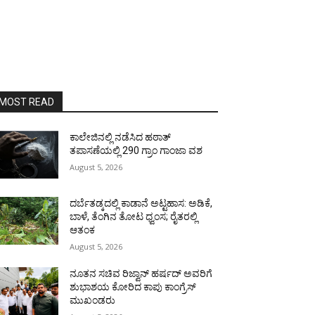
MOST READ
ಕಾಲೇಜಿನಲ್ಲಿ ನಡೆಸಿದ ಹಠಾತ್
ತಪಾಸಣೆಯಲ್ಲಿ 290 ಗ್ರಾಂ ಗಾಂಜಾ ವಶ
August 5, 2026
ದರ್ಬೆತಡ್ಕದಲ್ಲಿ ಕಾಡಾನೆ ಅಟ್ಟಹಾಸ: ಅಡಿಕೆ,
ಬಾಳೆ, ತೆಂಗಿನ ತೋಟ ಧ್ವಂಸ; ರೈತರಲ್ಲಿ
ಆತಂಕ
August 5, 2026
ನೂತನ ಸಚಿವ ರಿಜ್ವಾನ್ ಹರ್ಷದ್ ಅವರಿಗೆ
ಶುಭಾಶಯ ಕೋರಿದ ಕಾಪು ಕಾಂಗ್ರೆಸ್
ಮುಖಂಡರು