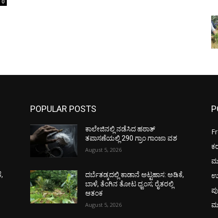
0
POPULAR POSTS
P
ಕಾಲೇಜಿನಲ್ಲಿ ನಡೆಸಿದ ಹಠಾತ್
F
ತಪಾಸಣೆಯಲ್ಲಿ 290 ಗ್ರಾಂ ಗಾಂಜಾ ವಶ
ಕ
August 5, 2026
ಮ
ಉ
ೆ,
ದರ್ಬೆತಡ್ಕದಲ್ಲಿ ಕಾಡಾನೆ ಅಟ್ಟಹಾಸ: ಅಡಿಕೆ,
ಬಾಳೆ, ತೆಂಗಿನ ತೋಟ ಧ್ವಂಸ; ರೈತರಲ್ಲಿ
ಪು
ಆತಂಕ
ಮ
August 5, 2026