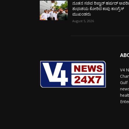
ನೂತನ ಸಚಿವ ರಿಜ್ವಾನ್ ಹರ್ಷದ್ ಅವರಿಗ
ಶುಭಾಶಯ ಕೋರಿದ ಕಾಪು ಕಾಂಗ್ರೆಸ್
ಮುಖಂಡರು
August 5, 2026
AB
V4 N
Chan
Gulf
news
heal
Ente