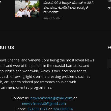
ರಾ
ೆ
ನೂತನ ಸಚಿವ ರಿಜ್ವಾನ್ ಹರ್ಷದ್ ಅವರಿಗೆ
ಶುಭಾಶಯ ಕೋರಿದ ಕಾಪು ಕಾಂಗ್ರೆಸ್
ರ
ಮುಖಂಡರು
August 5, 2026
OUT US
F
ews Channel and V4news.Com being the most loved News
nel and web of the people in the coastal Karnataka and
 countries and worldwide; which is well accepted for its
 cast, throwing light over the pressing problems such as
th, art, sports related programmes coupled with
rtainment oriented programmes.
Contact us:
newsv4media@gmail.com
or
newsv4media8@gmail.com
Phone:
9243301874
or
9243306874