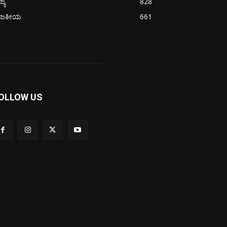
ಜ್ಯ
828
ಾಜಕೀಯ
661
OLLOW US