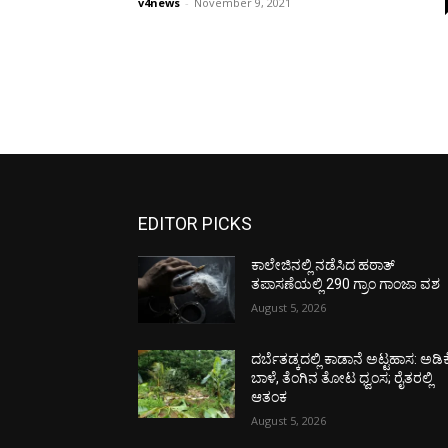
v4news
-
November 9, 2021
EDITOR PICKS
ಕಾಲೇಜಿನಲ್ಲಿ ನಡೆಸಿದ ಹಠಾತ್
ತಪಾಸಣೆಯಲ್ಲಿ 290 ಗ್ರಾಂ ಗಾಂಜಾ ವಶ
August 5, 2026
ದರ್ಬೆತಡ್ಕದಲ್ಲಿ ಕಾಡಾನೆ ಅಟ್ಟಹಾಸ: ಅಡಿಕ
ಬಾಳೆ, ತೆಂಗಿನ ತೋಟ ಧ್ವಂಸ; ರೈತರಲ್ಲಿ
ಆತಂಕ
August 5, 2026