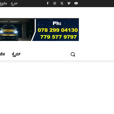
ಶೈಕ್ಷಣಿಕ
ಕ್ರೈಮ್
್ಷಣಿಕ
ಕ್ರೈಮ್