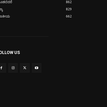
ೂಡಬಿದರೆ
862
ಜ್ಯ
829
ಾಜಕೀಯ
662
OLLOW US