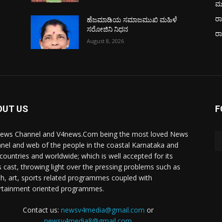
ಮ
ರಾ
ಹೆಜಮಾಡಿಯ ಸಮಾಜಮುಖಿ ಮಹಿಳೆ
ಸರೋಜಿನಿ ನಿಧನ
ರ
August 8, 2026
OUT US
F
ews Channel and V4news.Com being the most loved News
nel and web of the people in the coastal Karnataka and
 countries and worldwide; which is well accepted for its
 cast, throwing light over the pressing problems such as
th, art, sports related programmes coupled with
rtainment oriented programmes.
Contact us:
newsv4media@gmail.com
or
newsv4media8@gmail.com