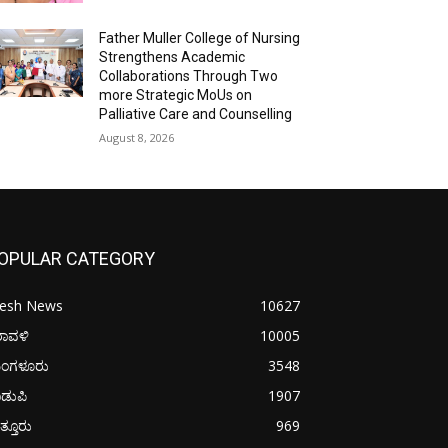
Father Muller College of Nursing
Strengthens Academic
Collaborations Through Two
more Strategic MoUs on
Palliative Care and Counselling
August 8, 2026
OPULAR CATEGORY
resh News
10627
ರಾವಳಿ
10005
ಂಗಳೂರು
3548
ಡುಪಿ
1907
ತ್ತೂರು
969