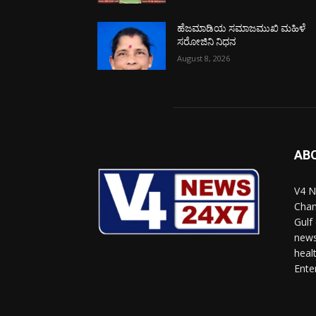
ಹೆಜಮಾಡಿಯ ಸಮಾಜಮುಖಿ ಮಹಿಳೆ
ಸರೋಜಿನಿ ನಿಧನ
August 8, 2026
AB
V4 N
Chan
Gulf
news
heal
Ente