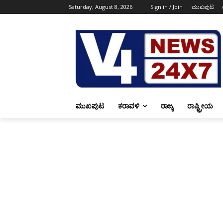
Saturday, August 8, 2026
Sign in / Join
ಮುಖಪುಟ
ಮುಖಪುಟ
ಕರಾವಳಿ
ರಾಜ್ಯ
ರಾಷ್ಟ್ರೀಯ