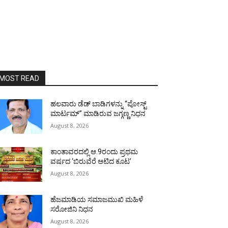
MOST READ
ಹಲವಾರು ಡೆಡ್ ಬಾಡಿಗಳನ್ನು “ಪೋಸ್ಟ್
ಮಾರ್ಟಮ್” ಮಾಡಿರುವ ಜಗ್ಗಣ್ಣ ನಿಧನ
August 8, 2026
ಕಾಂತಾವರದಲ್ಲಿ ಆ.9ರಂದು ಪ್ರಥಮ
ವರ್ಷದ ‘ಬಿರುವೆರೆ ಆಟಿದ ಕೂಟ’
August 8, 2026
ಹೆಜಮಾಡಿಯ ಸಮಾಜಮುಖಿ ಮಹಿಳೆ
ಸರೋಜಿನಿ ನಿಧನ
August 8, 2026