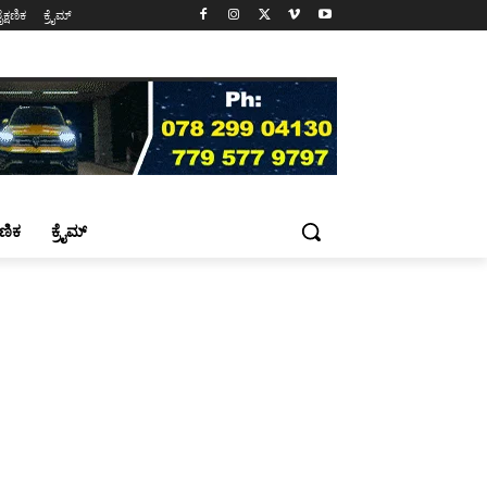
ೈಕ್ಷಣಿಕ
ಕ್ರೈಮ್
್ಷಣಿಕ
ಕ್ರೈಮ್