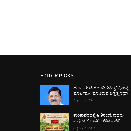
EDITOR PICKS
ಹಲವಾರು ಡೆಡ್ ಬಾಡಿಗಳನ್ನು “ಪೋಸ್ಟ್
ಮಾರ್ಟಮ್” ಮಾಡಿರುವ ಜಗ್ಗಣ್ಣ ನಿಧನ
August 8, 2026
ಕಾಂತಾವರದಲ್ಲಿ ಆ.9ರಂದು ಪ್ರಥಮ
ವರ್ಷದ ‘ಬಿರುವೆರೆ ಆಟಿದ ಕೂಟ’
August 8, 2026