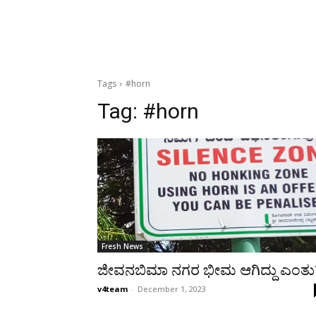
Tags
#horn
Tag:
#horn
Fresh News
ಜೀವನಬಿಮಾ ನಗರ ಭೀಮ ಆಗಿದ್ದು ಎಂತು
v4team
-
December 1, 2023