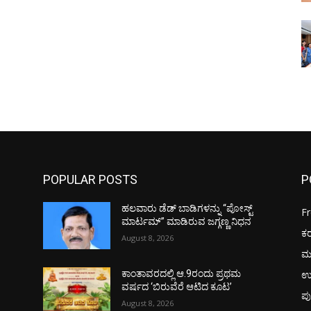
POPULAR POSTS
P
ಹಲವಾರು ಡೆಡ್ ಬಾಡಿಗಳನ್ನು “ಪೋಸ್ಟ್
F
ಮಾರ್ಟಮ್” ಮಾಡಿರುವ ಜಗ್ಗಣ್ಣ ನಿಧನ
ಕ
August 8, 2026
ಮ
ಉ
ಕಾಂತಾವರದಲ್ಲಿ ಆ.9ರಂದು ಪ್ರಥಮ
ವರ್ಷದ ‘ಬಿರುವೆರೆ ಆಟಿದ ಕೂಟ’
ಪು
August 8, 2026