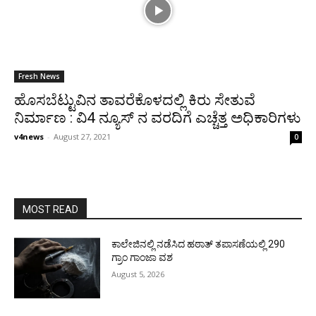
Fresh News
ಹೊಸಬೆಟ್ಟುವಿನ ತಾವರೆಕೊಳದಲ್ಲಿ ಕಿರು ಸೇತುವೆ
ನಿರ್ಮಾಣ : ವಿ4 ನ್ಯೂಸ್ ನ ವರದಿಗೆ ಎಚ್ಚೆತ್ತ ಅಧಿಕಾರಿಗಳು
v4news
-
August 27, 2021
0
MOST READ
ಕಾಲೇಜಿನಲ್ಲಿ ನಡೆಸಿದ ಹಠಾತ್ ತಪಾಸಣೆಯಲ್ಲಿ 290
ಗ್ರಾಂ ಗಾಂಜಾ ವಶ
August 5, 2026