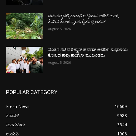
ದರ್ಬೆತಡ್ಕದಲ್ಲಿ ಕಾಡಾನೆ ಅಟ್ಟಹಾಸ: ಅಡಿಕೆ, ಬಾಳೆ,
ತೆಂಗಿನ ತೋಟ ಧ್ವಂಸ; ರೈತರಲ್ಲಿ ಆತಂಕ
August 5, 2026
ನೂತನ ಸಚಿವ ರಿಜ್ವಾನ್ ಹರ್ಷದ್ ಅವರಿಗೆ ಶುಭಾಶಯ
ಕೋರಿದ ಕಾಪು ಕಾಂಗ್ರೆಸ್ ಮುಖಂಡರು
August 5, 2026
POPULAR CATEGORY
Fresh News
10609
ಕರಾವಳಿ
9988
ಮಂಗಳೂರು
3544
ಉಡುಪಿ
1906