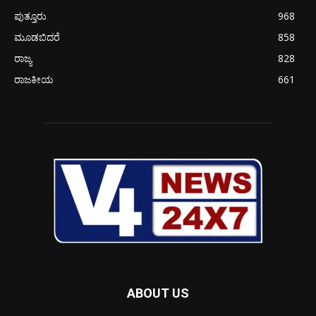
ಪುತ್ತೂರು
968
ಮೂಡಬಿದರೆ
858
ರಾಜ್ಯ
828
ರಾಜಕೀಯ
661
ABOUT US