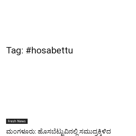
Tag:
#hosabettu
Fresh News
ಮಂಗಳೂರು: ಹೊಸಬೆಟ್ಟುವಿನಲ್ಲಿ ಸಮುದ್ರಕ್ಕಿಳಿದ