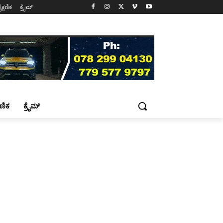
ೈಕ್ಷಣಿಕ
ಕ್ರೈಮ್
್ಷಣಿಕ
ಕ್ರೈಮ್