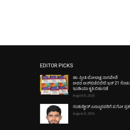
EDITOR PICKS
ಡಾ. ಪ್ರೀತಿ ಲೋಲಾಕ್ಷ ನಾಗವೇಣಿ
ಅವರ ಅನ್‌ಟಚೆಬಿಲಿಟಿ ಇನ್ 21 ಸೆಂಚು
ಇಂಡಿಯಾ ಕೃತಿ ಬಿಡುಗಡೆ
August 8, 2026
ಸಂಶುದ್ಧೀನ್ ಎಣ್ಮೂರವರಿಗೆ ಪ.ಗೋ ಪ್ರಶಸ್
August 8, 2026