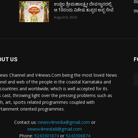
ರಾ
ಉಚ್ಚಿಲ ಶ್ರೀಮಹಾಲಕ್ಷ್ಮೀ ದೇವಸ್ಥಾನದಲ್ಲಿ
ಆ.10ರಂದು ವಿಶೇಷ ತುಪ್ಪದ ಅಪ್ಪ ಸೇವೆ
ರ
August 8, 2026
OUT US
F
ews Channel and V4news.Com being the most loved News
nel and web of the people in the coastal Karnataka and
 countries and worldwide; which is well accepted for its
 cast, throwing light over the pressing problems such as
th, art, sports related programmes coupled with
rtainment oriented programmes.
Contact us:
newsv4media@gmail.com
or
newsv4media8@gmail.com
Phone:
9243301874
or
9243306874