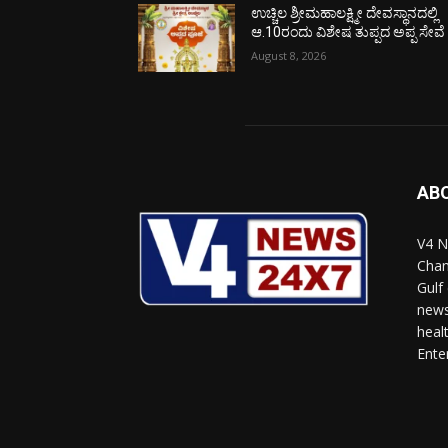
ಉಚ್ಚಿಲ ಶ್ರೀಮಹಾಲಕ್ಷ್ಮೀ ದೇವಸ್ಥಾನದಲ್ಲಿ
ಆ.10ರಂದು ವಿಶೇಷ ತುಪ್ಪದ ಅಪ್ಪ ಸೇವೆ
August 8, 2026
AB
V4 N
Chan
Gulf
news
heal
Ente