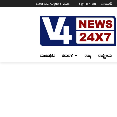
Saturday, August 8, 2026
Sign in / Join
ಮುಖಪುಟ
ಮುಖಪುಟ
ಕರಾವಳಿ
ರಾಜ್ಯ
ರಾಷ್ಟ್ರೀಯ