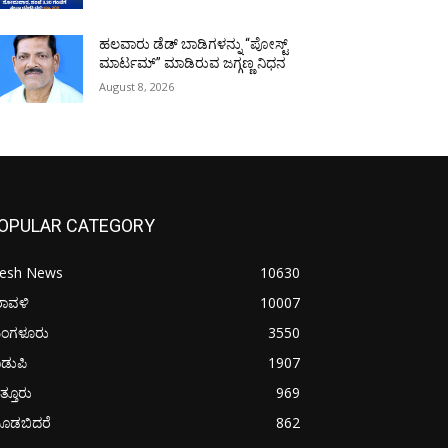
ಹಲವಾರು ಡೆಡ್ ಬಾಡಿಗಳನ್ನು “ಪೋಸ್ಟ್
ಮಾರ್ಟಮ್” ಮಾಡಿರುವ ಜಗ್ಗಣ್ಣ ನಿಧನ
August 8, 2026
OPULAR CATEGORY
resh News
10630
ರಾವಳಿ
10007
ಂಗಳೂರು
3550
ಡುಪಿ
1907
ತ್ತೂರು
969
ೂಡಬಿದರೆ
862