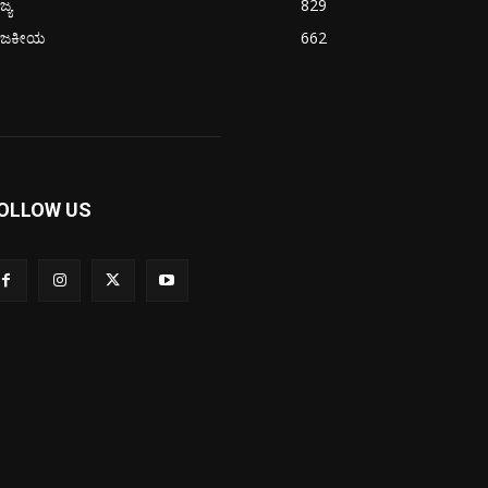
ಜ್ಯ
829
ಾಜಕೀಯ
662
OLLOW US