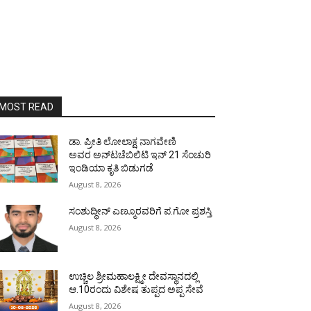
MOST READ
ಡಾ. ಪ್ರೀತಿ ಲೋಲಾಕ್ಷ ನಾಗವೇಣಿ
ಅವರ ಅನ್‌ಟಚೆಬಿಲಿಟಿ ಇನ್ 21 ಸೆಂಚುರಿ
ಇಂಡಿಯಾ ಕೃತಿ ಬಿಡುಗಡೆ
August 8, 2026
ಸಂಶುದ್ಧೀನ್ ಎಣ್ಮೂರವರಿಗೆ ಪ.ಗೋ ಪ್ರಶಸ್ತಿ
August 8, 2026
ಉಚ್ಚಿಲ ಶ್ರೀಮಹಾಲಕ್ಷ್ಮೀ ದೇವಸ್ಥಾನದಲ್ಲಿ
ಆ.10ರಂದು ವಿಶೇಷ ತುಪ್ಪದ ಅಪ್ಪ ಸೇವೆ
August 8, 2026