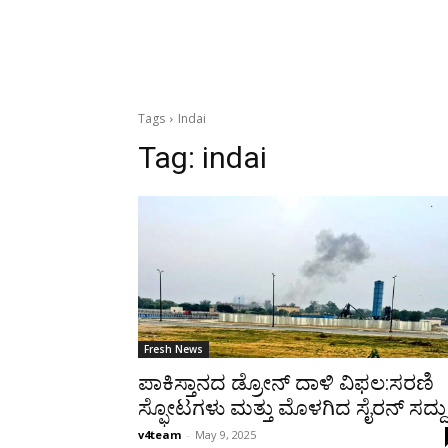
Tags
Indai
Tag:
indai
Fresh News
ಪಾಕಿಸ್ತಾನದ ಡ್ರೋನ್ ದಾಳಿ ವಿಫಲ:ಸರಣಿ
ಸ್ಫೋಟಗಳು ಮತ್ತು ಮೊಳಗಿದ ಸೈರನ್ ಸದ್ದು
v4team
-
May 9, 2025