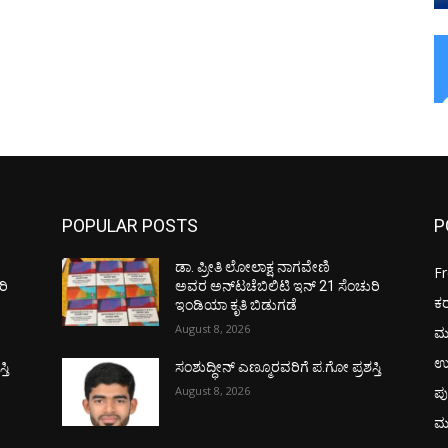
POPULAR POSTS
P
ಡಾ. ಪ್ರೀತಿ ಲೋಲಾಕ್ಷ ನಾಗವೇಣಿ
F
ರಿ
ಅವರ ಅನ್‌ಟಚೆಬಿಲಿಟಿ ಇನ್ 21 ಸೆಂಚುರಿ
ಕ
ಇಂಡಿಯಾ ಕೃತಿ ಬಿಡುಗಡೆ
August 8, 2026
ಮ
ಉ
ತಿ
ಸಂಶುದ್ಧೀನ್ ಎಣ್ಮೂರವರಿಗೆ ಪ.ಗೋ ಪ್ರಶಸ್ತಿ
August 8, 2026
ಪು
ಮ