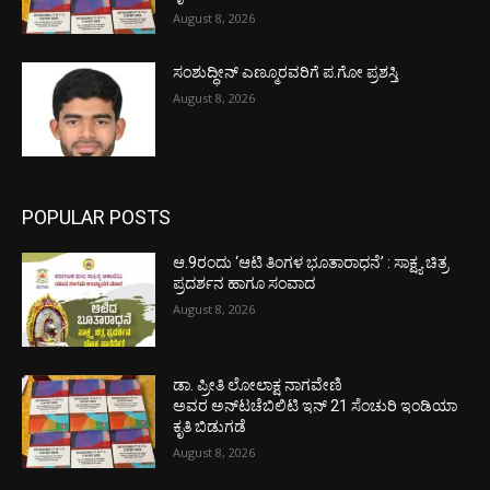
August 8, 2026
ಸಂಶುದ್ಧೀನ್ ಎಣ್ಮೂರವರಿಗೆ ಪ.ಗೋ ಪ್ರಶಸ್ತಿ
August 8, 2026
POPULAR POSTS
ಆ.9ರಂದು ‘ಆಟಿ ತಿಂಗಳ ಭೂತಾರಾಧನೆ’ : ಸಾಕ್ಷ್ಯ ಚಿತ್ರ
ಪ್ರದರ್ಶನ ಹಾಗೂ ಸಂವಾದ
August 8, 2026
ಡಾ. ಪ್ರೀತಿ ಲೋಲಾಕ್ಷ ನಾಗವೇಣಿ
ಅವರ ಅನ್‌ಟಚೆಬಿಲಿಟಿ ಇನ್ 21 ಸೆಂಚುರಿ ಇಂಡಿಯಾ
ಕೃತಿ ಬಿಡುಗಡೆ
August 8, 2026