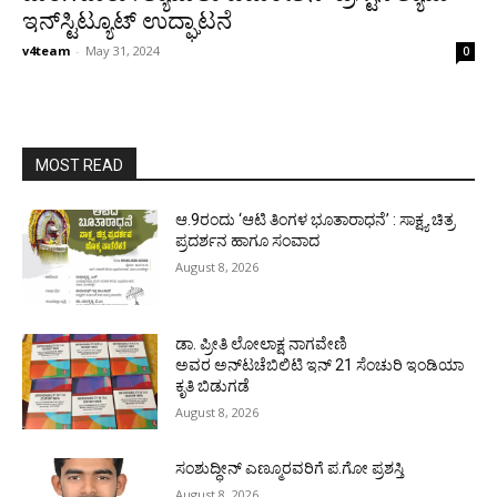
ಇನ್‌ಸ್ಟಿಟ್ಯೂಟ್ ಉದ್ಘಾಟನೆ
v4team
-
May 31, 2024
0
MOST READ
ಆ.9ರಂದು ‘ಆಟಿ ತಿಂಗಳ ಭೂತಾರಾಧನೆ’ : ಸಾಕ್ಷ್ಯ ಚಿತ್ರ
ಪ್ರದರ್ಶನ ಹಾಗೂ ಸಂವಾದ
August 8, 2026
ಡಾ. ಪ್ರೀತಿ ಲೋಲಾಕ್ಷ ನಾಗವೇಣಿ
ಅವರ ಅನ್‌ಟಚೆಬಿಲಿಟಿ ಇನ್ 21 ಸೆಂಚುರಿ ಇಂಡಿಯಾ
ಕೃತಿ ಬಿಡುಗಡೆ
August 8, 2026
ಸಂಶುದ್ಧೀನ್ ಎಣ್ಮೂರವರಿಗೆ ಪ.ಗೋ ಪ್ರಶಸ್ತಿ
August 8, 2026