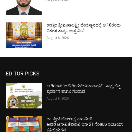
ಉಚ್ಚಿಲ ಶ್ರೀಮಹಾಲಕ್ಷ್ಮೀ ದೇವಸ್ಥಾನದಲ್ಲಿ ಆ.10ರಂದು
ವಿಶೇಷ ತುಪ್ಪದ ಅಪ್ಪ ಸೇವೆ
August 8, 2026
EDITOR PICKS
ಆ.9ರಂದು ‘ಆಟಿ ತಿಂಗಳ ಭೂತಾರಾಧನೆ’ : ಸಾಕ್ಷ್ಯ ಚಿತ್ರ
ಪ್ರದರ್ಶನ ಹಾಗೂ ಸಂವಾದ
August 8, 2026
ಡಾ. ಪ್ರೀತಿ ಲೋಲಾಕ್ಷ ನಾಗವೇಣಿ
ಅವರ ಅನ್‌ಟಚೆಬಿಲಿಟಿ ಇನ್ 21 ಸೆಂಚುರಿ ಇಂಡಿಯಾ
ಕೃತಿ ಬಿಡುಗಡೆ