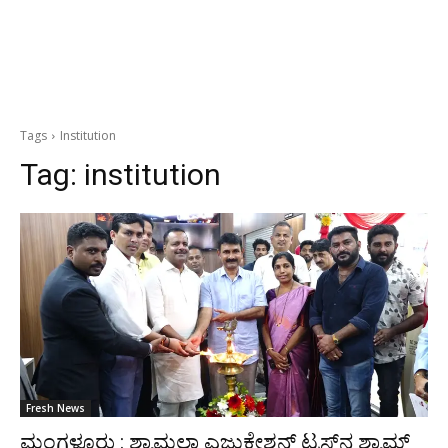
Tags
Institution
Tag:
institution
Fresh News
ಮಂಗಳೂರು : ಶ್ಯಾಮಲಾ ಎಜುಕೇಶನ್ ಟ್ರಸ್ಟ್‌ನ ಶ್ಯಾಮ್