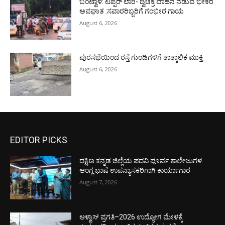
ಬಂಟ್ವಾಳ: ಟಿಪ್ಪರ್ ಲಾರಿ- ದ್ವಿಚಕ್ರ ವಾಹನ ನಡುವೆ ಭೀಕರ
ಅಪಘಾತ :ಸವಾರರಿಬ್ಬರಿಗೆ ಗಂಭೀರ ಗಾಯ
August 6, 2026
ಪುರಸಭೆಯಿಂದ ರಸ್ತೆ ಗುಂಡಿಗಳಿಗೆ ತಾತ್ಕಾಲಿಕ ಮುಕ್ತಿ
August 6, 2026
EDITOR PICKS
ದಕ್ಷಿಣ ಕನ್ನಡ ಜಿಲ್ಲೆಯ ಪದವಿ ಪೂರ್ವ ಕಾಲೇಜುಗಳ
ಆಂಗ್ಲ ಭಾಷೆ ಉಪನ್ಯಾಸಕರಿಗಾಗಿ ಕಾರ್ಯಾಗಾರ
August 7, 2026
ಆಳ್ವಾಸ್ ಪ್ರಗತಿ–2026 ಉದ್ಯೋಗ ಮೇಳಕ್ಕೆ