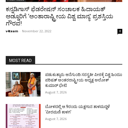
ಕನ್ನಡಿಗಾಸ್ ಫೆಡರೇಷನ್ ಸಂಚಾಲಕ ಹಿದಾಯತ್
ಅಡ್ಡೂರಿಗೆ ‘ಅಂತಾರಾಷ್ಟ್ರೀಯ ವಿಶ್ವ ಮಾನ್ಯ’ ಪ್ರಶಸ್ತಿಯ
ಗೌರವ!
v4team
-
November 22, 2022
0
MOST READ
ಪಡುಕುತ್ಯಾರು ಆನೆಗುಂದಿ ಸರಸ್ವತೀ ಪೀಠಕ್ಕೆ ವಿಶ್ವ ಹಿಂದೂ
ಪರಿಷತ್ ಅಂತರರಾಷ್ಟ್ರೀಯ ಅಧ್ಯಕ್ಷ ಅಲೋಕ್
ಕುಮಾರ್ ಭೇಟಿ
August 7, 2026
ಬೋಳದಲ್ಲಿ ಆ.9ರಂದು ಯಕ್ಷಗಾನ ತಾಳಮದ್ದಳೆ
‘ವೀರಮಣಿ ಕಾಳಗ’
August 7, 2026