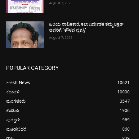
August 7, 2026
ಹಿರಿಯ ನಾಟಕಕಾರ, ಕಲಾ ನಿರ್ದೇಶಕ ತಮ್ಮ ಲಕ್ಷಣ್
ಅವರಿಗೆ “ತೌಳವ ಪ್ರಶಸ್ತಿ”
August 7, 2026
POPULAR CATEGORY
Fresh News
10621
ಕರಾವಳಿ
10000
ಮಂಗಳೂರು
3547
ಉಡುಪಿ
1906
ಪುತ್ತೂರು
969
ಮೂಡಬಿದರೆ
860
ರಾಜ್ಯ
829