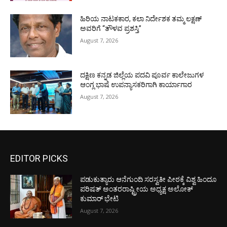
ಹಿರಿಯ ನಾಟಕಕಾರ, ಕಲಾ ನಿರ್ದೇಶಕ ತಮ್ಮ ಲಕ್ಷಣ್
ಅವರಿಗೆ “ತೌಳವ ಪ್ರಶಸ್ತಿ”
August 7, 2026
ದಕ್ಷಿಣ ಕನ್ನಡ ಜಿಲ್ಲೆಯ ಪದವಿ ಪೂರ್ವ ಕಾಲೇಜುಗಳ
ಆಂಗ್ಲ ಭಾಷೆ ಉಪನ್ಯಾಸಕರಿಗಾಗಿ ಕಾರ್ಯಾಗಾರ
August 7, 2026
EDITOR PICKS
ಪಡುಕುತ್ಯಾರು ಆನೆಗುಂದಿ ಸರಸ್ವತೀ ಪೀಠಕ್ಕೆ ವಿಶ್ವ ಹಿಂದೂ
ಪರಿಷತ್ ಅಂತರರಾಷ್ಟ್ರೀಯ ಅಧ್ಯಕ್ಷ ಅಲೋಕ್
ಕುಮಾರ್ ಭೇಟಿ
August 7, 2026