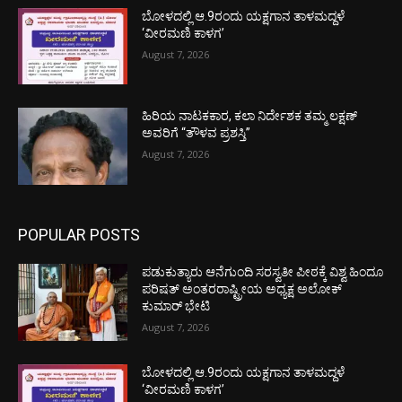
ಬೋಳದಲ್ಲಿ ಆ.9ರಂದು ಯಕ್ಷಗಾನ ತಾಳಮದ್ದಳೆ
‘ವೀರಮಣಿ ಕಾಳಗ’
August 7, 2026
ಹಿರಿಯ ನಾಟಕಕಾರ, ಕಲಾ ನಿರ್ದೇಶಕ ತಮ್ಮ ಲಕ್ಷಣ್
ಅವರಿಗೆ “ತೌಳವ ಪ್ರಶಸ್ತಿ”
August 7, 2026
POPULAR POSTS
ಪಡುಕುತ್ಯಾರು ಆನೆಗುಂದಿ ಸರಸ್ವತೀ ಪೀಠಕ್ಕೆ ವಿಶ್ವ ಹಿಂದೂ
ಪರಿಷತ್ ಅಂತರರಾಷ್ಟ್ರೀಯ ಅಧ್ಯಕ್ಷ ಅಲೋಕ್
ಕುಮಾರ್ ಭೇಟಿ
August 7, 2026
ಬೋಳದಲ್ಲಿ ಆ.9ರಂದು ಯಕ್ಷಗಾನ ತಾಳಮದ್ದಳೆ
‘ವೀರಮಣಿ ಕಾಳಗ’