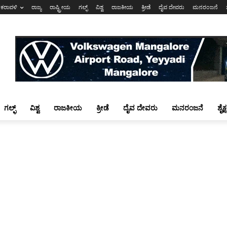
ಕರಾವಳಿ
ರಾಜ್ಯ
ರಾಷ್ಟ್ರೀಯ
ಗಲ್ಫ್
ವಿಶ್ವ
ರಾಜಕೀಯ
ಕ್ರೀಡೆ
ದೈವ ದೇವರು
ಮನರಂಜನೆ
ಗಲ್ಫ್
ವಿಶ್ವ
ರಾಜಕೀಯ
ಕ್ರೀಡೆ
ದೈವ ದೇವರು
ಮನರಂಜನೆ
ಶೈಕ