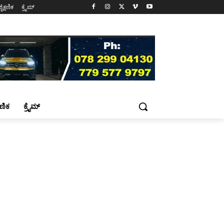
ಶೈಕ್ಷಣಿಕ
ಕ್ರೈಮ್
್ಷಣಿಕ
ಕ್ರೈಮ್