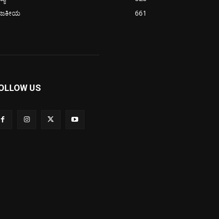
ಾಜಕೀಯ
661
OLLOW US