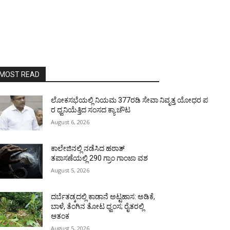
MOST READ
ಲೋಕಸಭೆಯಲ್ಲಿ ನಿಯಮ 377ರಡಿ ಸೇವಾ ನಿವೃತ್ತ ಯೋಧರ ಪ
ರ ಧ್ವನಿಯೆತ್ತಿದ ಸಂಸದ ಕ್ಯಾ.ಚೌಟ
August 6, 2026
ಕಾಲೇಜಿನಲ್ಲಿ ನಡೆಸಿದ ಹಠಾತ್
ತಪಾಸಣೆಯಲ್ಲಿ 290 ಗ್ರಾಂ ಗಾಂಜಾ ವಶ
August 5, 2026
ದರ್ಬೆತಡ್ಕದಲ್ಲಿ ಕಾಡಾನೆ ಅಟ್ಟಹಾಸ: ಅಡಿಕೆ,
ಬಾಳೆ, ತೆಂಗಿನ ತೋಟ ಧ್ವಂಸ; ರೈತರಲ್ಲಿ
ಆತಂಕ
August 5, 2026