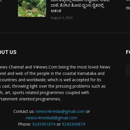
ಬಾಳೆ, ತೆಂಗಿನ ತೋಟ ಧ್ವಂಸ; ರೈತರಲ್ಲಿ
ರ
ಆತಂಕ
August 5, 2026
OUT US
F
ews Channel and V4news.Com being the most loved News
nel and web of the people in the coastal Karnataka and
 countries and worldwide; which is well accepted for its
 cast, throwing light over the pressing problems such as
th, art, sports related programmes coupled with
rtainment oriented programmes.
Contact us:
newsv4media@gmail.com
or
newsv4media8@gmail.com
Phone:
9243301874
or
9243306874