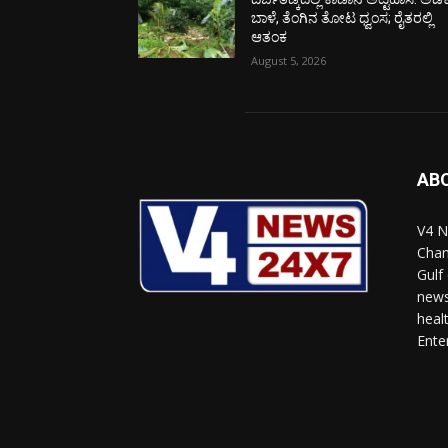
ಬಾಳೆ, ತೆಂಗಿನ ತೋಟ ಧ್ವಂಸ; ರೈತರಲ್ಲಿ
ಆತಂಕ
August 5, 2026
AB
V4 N
Chan
Gulf
news
heal
Ente