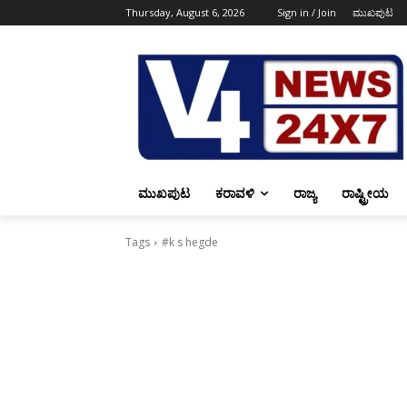
Thursday, August 6, 2026
Sign in / Join
ಮುಖಪುಟ
ಮುಖಪುಟ
ಕರಾವಳಿ
ರಾಜ್ಯ
ರಾಷ್ಟ್ರೀಯ
Tags
#k s hegde