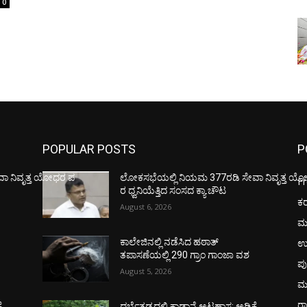
0
POPULAR POSTS
P
ಾ ನಿವೃತ್ತ ಯೋಧರ ಪ
ಲೋಕಸಭೆಯಲ್ಲಿ ನಿಯಮ 377ರಡಿ ಸೇವಾ ನಿವೃತ್ತ ಯ
F
ರ ಧ್ವನಿಯೆತ್ತಿದ ಸಂಸದ ಕ್ಯಾ.ಚೌಟ
ಕ
August 6, 2026
ಮ
ಉ
ಕಾಲೇಜಿನಲ್ಲಿ ನಡೆಸಿದ ಹಠಾತ್
ತಪಾಸಣೆಯಲ್ಲಿ 290 ಗ್ರಾಂ ಗಾಂಜಾ ವಶ
ಪು
August 5, 2026
ಮ
ರಾ
ೆ,
ದರ್ಬೆತಡ್ಕದಲ್ಲಿ ಕಾಡಾನೆ ಅಟ್ಟಹಾಸ: ಅಡಿಕೆ,