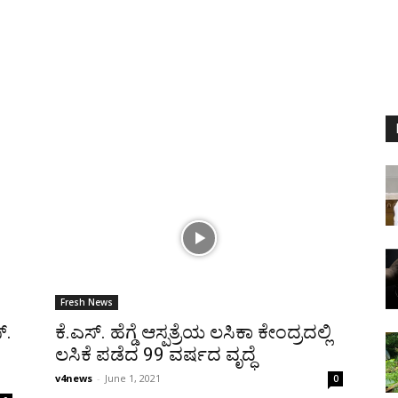
Fresh News
್.
ಕೆ.ಎಸ್. ಹೆಗ್ಡೆ ಆಸ್ಪತ್ರೆಯ ಲಸಿಕಾ ಕೇಂದ್ರದಲ್ಲಿ
ಲಸಿಕೆ ಪಡೆದ 99 ವರ್ಷದ ವೃದ್ಧೆ
v4news
-
June 1, 2021
0