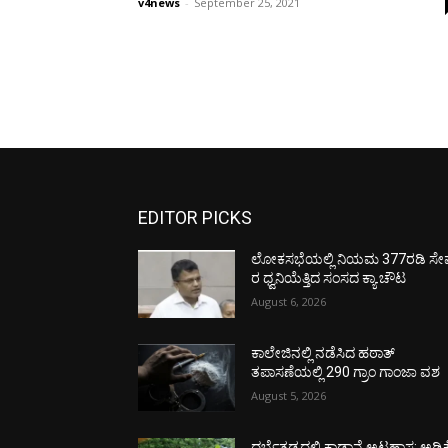
v4news
-
September 25, 2021
EDITOR PICKS
ಲೋಕಸಭೆಯಲ್ಲಿ ನಿಯಮ 377ರಡಿ ಸೇವ
ರ ಧ್ವನಿಯೆತ್ತಿದ ಸಂಸದ ಕ್ಯಾ.ಚೌಟ
August 6, 2026
ಕಾಲೇಜಿನಲ್ಲಿ ನಡೆಸಿದ ಹಠಾತ್
ತಪಾಸಣೆಯಲ್ಲಿ 290 ಗ್ರಾಂ ಗಾಂಜಾ ವಶ
August 5, 2026
ದರ್ಬೆತಡ್ಕದಲ್ಲಿ ಕಾಡಾನೆ ಅಟ್ಟಹಾಸ: ಅಡಿಕ