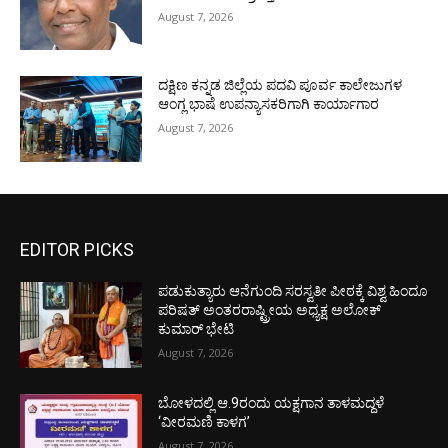
August 7, 2026
ದಕ್ಷಿಣ ಕನ್ನಡ ಜಿಲ್ಲೆಯ ಪದವಿ ಪೂರ್ವ ಕಾಲೇಜುಗಳ
ಆಂಗ್ಲ ಭಾಷೆ ಉಪನ್ಯಾಸಕರಿಗಾಗಿ ಕಾರ್ಯಾಗಾರ
August 7, 2026
EDITOR PICKS
ಪಡುಕುತ್ಯಾರು ಆನೆಗುಂದಿ ಸರಸ್ವತೀ ಪೀಠಕ್ಕೆ ವಿಶ್ವ ಹಿಂದೂ
ಪರಿಷತ್ ಅಂತರರಾಷ್ಟ್ರೀಯ ಅಧ್ಯಕ್ಷ ಅಲೋಕ್
ಕುಮಾರ್ ಭೇಟಿ
August 7, 2026
ಬೋಳದಲ್ಲಿ ಆ.9ರಂದು ಯಕ್ಷಗಾನ ತಾಳಮದ್ದಳೆ
‘ವೀರಮಣಿ ಕಾಳಗ’
August 7, 2026