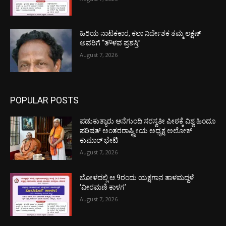
ಹಿರಿಯ ನಾಟಕಕಾರ, ಕಲಾ ನಿರ್ದೇಶಕ ತಮ್ಮ ಲಕ್ಷಣ್
ಅವರಿಗೆ “ತೌಳವ ಪ್ರಶಸ್ತಿ”
August 7, 2026
POPULAR POSTS
ಪಡುಕುತ್ಯಾರು ಆನೆಗುಂದಿ ಸರಸ್ವತೀ ಪೀಠಕ್ಕೆ ವಿಶ್ವ ಹಿಂದೂ
ಪರಿಷತ್ ಅಂತರರಾಷ್ಟ್ರೀಯ ಅಧ್ಯಕ್ಷ ಅಲೋಕ್
ಕುಮಾರ್ ಭೇಟಿ
August 7, 2026
ಬೋಳದಲ್ಲಿ ಆ.9ರಂದು ಯಕ್ಷಗಾನ ತಾಳಮದ್ದಳೆ
‘ವೀರಮಣಿ ಕಾಳಗ’
August 7, 2026