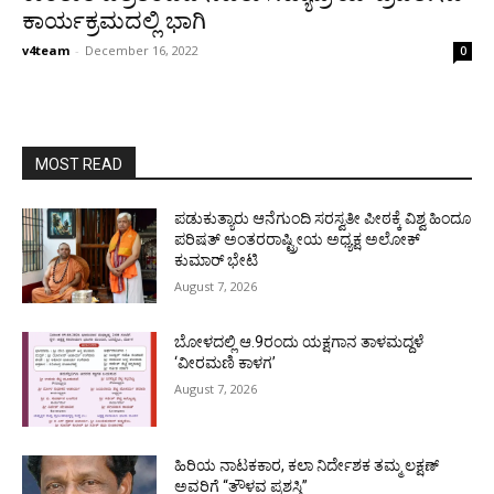
ಕಾರ್ಯಕ್ರಮದಲ್ಲಿ ಭಾಗಿ
v4team
-
December 16, 2022
0
MOST READ
ಪಡುಕುತ್ಯಾರು ಆನೆಗುಂದಿ ಸರಸ್ವತೀ ಪೀಠಕ್ಕೆ ವಿಶ್ವ ಹಿಂದೂ
ಪರಿಷತ್ ಅಂತರರಾಷ್ಟ್ರೀಯ ಅಧ್ಯಕ್ಷ ಅಲೋಕ್
ಕುಮಾರ್ ಭೇಟಿ
August 7, 2026
ಬೋಳದಲ್ಲಿ ಆ.9ರಂದು ಯಕ್ಷಗಾನ ತಾಳಮದ್ದಳೆ
‘ವೀರಮಣಿ ಕಾಳಗ’
August 7, 2026
ಹಿರಿಯ ನಾಟಕಕಾರ, ಕಲಾ ನಿರ್ದೇಶಕ ತಮ್ಮ ಲಕ್ಷಣ್
ಅವರಿಗೆ “ತೌಳವ ಪ್ರಶಸ್ತಿ”