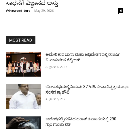
ಸಾಧನೆಗೆ ವಿಜ್ಞಾನದ ಅಸ್ತು
V4newseditors
-
May 29, 2026
0
MOST READ
ಅಮೇರಿಕಾದ ಬಾನಾ ಮಹಾ ಅಧಿವೇಶನದಲ್ಲಿ ರಾಜರ್ಷಿ
ಕೆ. ವಾಸುದೇವ ಶೆಟ್ಟಿ ಭಾಗಿ
August 6, 2026
ಲೋಕಸಭೆಯಲ್ಲಿ ನಿಯಮ 377ರಡಿ ಸೇವಾ ನಿವೃತ್ತ ಯೋಧರ ಪ
ಸಂಸದ ಕ್ಯಾ.ಚೌಟ
August 6, 2026
ಕಾಲೇಜಿನಲ್ಲಿ ನಡೆಸಿದ ಹಠಾತ್ ತಪಾಸಣೆಯಲ್ಲಿ 290
ಗ್ರಾಂ ಗಾಂಜಾ ವಶ