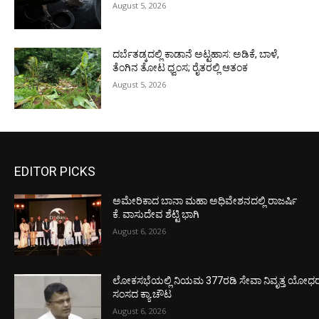
August 5, 2026
ದರ್ಬೆತಡ್ಕದಲ್ಲಿ ಕಾಡಾನೆ ಅಟ್ಟಹಾಸ: ಅಡಿಕೆ, ಬಾಳೆ,
ತೆಂಗಿನ ತೋಟ ಧ್ವಂಸ; ರೈತರಲ್ಲಿ ಆತಂಕ
August 5, 2026
EDITOR PICKS
ಅಮೇರಿಕಾದ ಬಾನಾ ಮಹಾ ಅಧಿವೇಶನದಲ್ಲಿ ರಾಜರ್ಷಿ
ಕೆ. ವಾಸುದೇವ ಶೆಟ್ಟಿ ಭಾಗಿ
August 6, 2026
ಲೋಕಸಭೆಯಲ್ಲಿ ನಿಯಮ 377ರಡಿ ಸೇವಾ ನಿವೃತ್ತ ಯೋಧರ ಪ
ಸಂಸದ ಕ್ಯಾ.ಚೌಟ
August 6, 2026