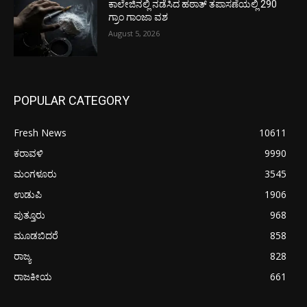
ಕಾಲೇಜಿನಲ್ಲಿ ನಡೆಸಿದ ಹಠಾತ್ ತಪಾಸಣೆಯಲ್ಲಿ 290
ಗ್ರಾಂ ಗಾಂಜಾ ವಶ
August 5, 2026
POPULAR CATEGORY
Fresh News
10611
ಕರಾವಳಿ
9990
ಮಂಗಳೂರು
3545
ಉಡುಪಿ
1906
ಪುತ್ತೂರು
968
ಮೂಡಬಿದರೆ
858
ರಾಜ್ಯ
828
ರಾಜಕೀಯ
661