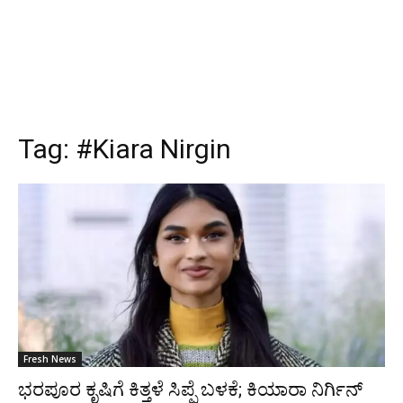
Tag:
#Kiara Nirgin
Fresh News
ಭರಪೂರ ಕೃಷಿಗೆ ಕಿತ್ತಳೆ ಸಿಪ್ಪೆ ಬಳಕೆ; ಕಿಯಾರಾ ನಿರ್ಗಿನ್