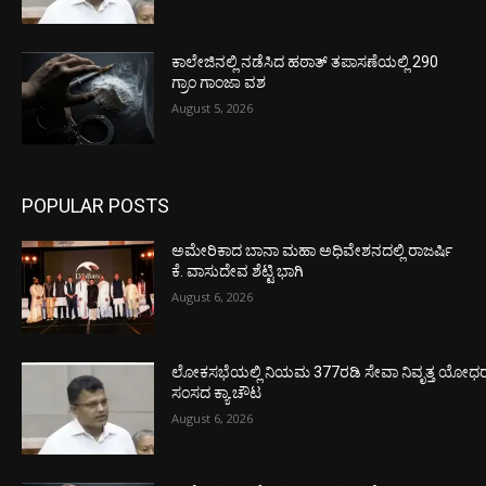
ಕಾಲೇಜಿನಲ್ಲಿ ನಡೆಸಿದ ಹಠಾತ್ ತಪಾಸಣೆಯಲ್ಲಿ 290
ಗ್ರಾಂ ಗಾಂಜಾ ವಶ
August 5, 2026
POPULAR POSTS
ಅಮೇರಿಕಾದ ಬಾನಾ ಮಹಾ ಅಧಿವೇಶನದಲ್ಲಿ ರಾಜರ್ಷಿ
ಕೆ. ವಾಸುದೇವ ಶೆಟ್ಟಿ ಭಾಗಿ
August 6, 2026
ಲೋಕಸಭೆಯಲ್ಲಿ ನಿಯಮ 377ರಡಿ ಸೇವಾ ನಿವೃತ್ತ ಯೋಧರ ಪ
ಸಂಸದ ಕ್ಯಾ.ಚೌಟ
August 6, 2026