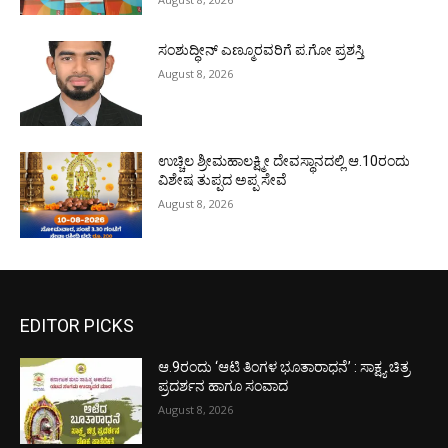
ಸಂಶುದ್ಧೀನ್ ಎಣ್ಮೂರವರಿಗೆ ಪ.ಗೋ ಪ್ರಶಸ್ತಿ
August 8, 2026
ಉಚ್ಚಿಲ ಶ್ರೀಮಹಾಲಕ್ಷ್ಮೀ ದೇವಸ್ಥಾನದಲ್ಲಿ ಆ.10ರಂದು
ವಿಶೇಷ ತುಪ್ಪದ ಅಪ್ಪ ಸೇವೆ
August 8, 2026
EDITOR PICKS
ಆ.9ರಂದು ‘ಆಟಿ ತಿಂಗಳ ಭೂತಾರಾಧನೆ’ : ಸಾಕ್ಷ್ಯ ಚಿತ್ರ
ಪ್ರದರ್ಶನ ಹಾಗೂ ಸಂವಾದ
August 8, 2026