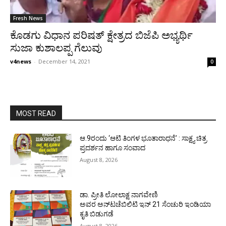
Fresh News
ಕೊಡಗು ವಿಧಾನ ಪರಿಷತ್ ಕ್ಷೇತ್ರದ ಬಿಜೆಪಿ ಅಭ್ಯರ್ಥಿ
ಸುಜಾ ಕುಶಾಲಪ್ಪ ಗೆಲುವು
v4news
-
December 14, 2021
0
MOST READ
ಆ.9ರಂದು ‘ಆಟಿ ತಿಂಗಳ ಭೂತಾರಾಧನೆ’ : ಸಾಕ್ಷ್ಯ ಚಿತ್ರ
ಪ್ರದರ್ಶನ ಹಾಗೂ ಸಂವಾದ
August 8, 2026
ಡಾ. ಪ್ರೀತಿ ಲೋಲಾಕ್ಷ ನಾಗವೇಣಿ
ಅವರ ಅನ್‌ಟಚೆಬಿಲಿಟಿ ಇನ್ 21 ಸೆಂಚುರಿ ಇಂಡಿಯಾ
ಕೃತಿ ಬಿಡುಗಡೆ
August 8, 2026