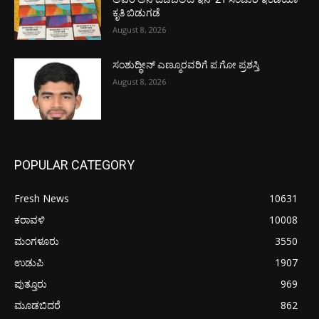
ಕೃತಿ ಬಿಡುಗಡೆ
August 8, 2026
ಸಂಶುದ್ಧೀನ್ ಎಣ್ಮೂರವರಿಗೆ ಪ.ಗೋ ಪ್ರಶಸ್ತಿ
August 8, 2026
POPULAR CATEGORY
Fresh News
10631
ಕರಾವಳಿ
10008
ಮಂಗಳೂರು
3550
ಉಡುಪಿ
1907
ಪುತ್ತೂರು
969
ಮೂಡಬಿದರೆ
862