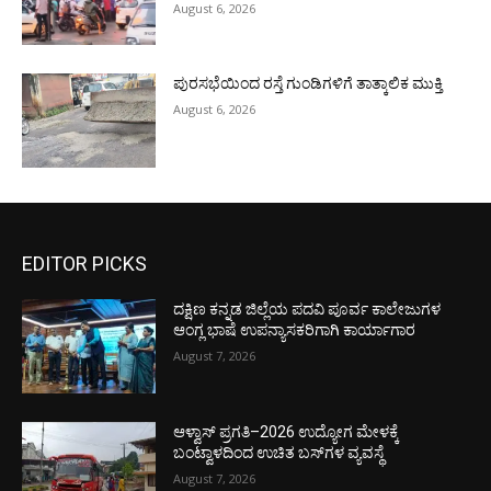
August 6, 2026
ಪುರಸಭೆಯಿಂದ ರಸ್ತೆ ಗುಂಡಿಗಳಿಗೆ ತಾತ್ಕಾಲಿಕ ಮುಕ್ತಿ
August 6, 2026
EDITOR PICKS
ದಕ್ಷಿಣ ಕನ್ನಡ ಜಿಲ್ಲೆಯ ಪದವಿ ಪೂರ್ವ ಕಾಲೇಜುಗಳ
ಆಂಗ್ಲ ಭಾಷೆ ಉಪನ್ಯಾಸಕರಿಗಾಗಿ ಕಾರ್ಯಾಗಾರ
August 7, 2026
ಆಳ್ವಾಸ್ ಪ್ರಗತಿ–2026 ಉದ್ಯೋಗ ಮೇಳಕ್ಕೆ
ಬಂಟ್ವಾಳದಿಂದ ಉಚಿತ ಬಸ್‌ಗಳ ವ್ಯವಸ್ಥೆ
August 7, 2026