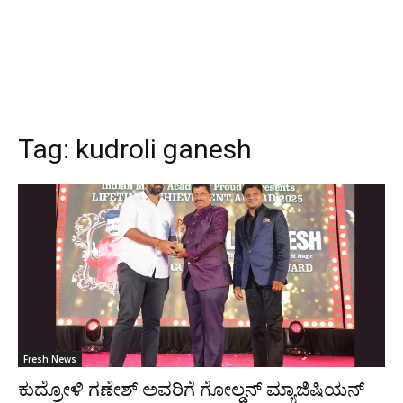
Tag:
kudroli ganesh
Fresh News
ಕುದ್ರೋಳಿ ಗಣೇಶ್ ಅವರಿಗೆ ಗೋಲ್ಡನ್ ಮ್ಯಾಜಿಷಿಯನ್