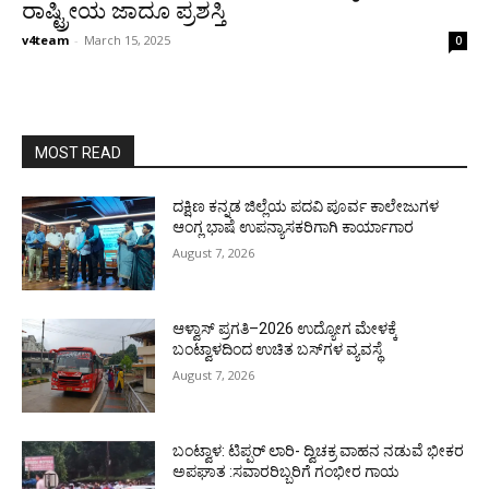
ರಾಷ್ಟ್ರೀಯ ಜಾದೂ ಪ್ರಶಸ್ತಿ
v4team
-
March 15, 2025
0
MOST READ
ದಕ್ಷಿಣ ಕನ್ನಡ ಜಿಲ್ಲೆಯ ಪದವಿ ಪೂರ್ವ ಕಾಲೇಜುಗಳ
ಆಂಗ್ಲ ಭಾಷೆ ಉಪನ್ಯಾಸಕರಿಗಾಗಿ ಕಾರ್ಯಾಗಾರ
August 7, 2026
ಆಳ್ವಾಸ್ ಪ್ರಗತಿ–2026 ಉದ್ಯೋಗ ಮೇಳಕ್ಕೆ
ಬಂಟ್ವಾಳದಿಂದ ಉಚಿತ ಬಸ್‌ಗಳ ವ್ಯವಸ್ಥೆ
August 7, 2026
ಬಂಟ್ವಾಳ: ಟಿಪ್ಪರ್ ಲಾರಿ- ದ್ವಿಚಕ್ರ ವಾಹನ ನಡುವೆ ಭೀಕರ
ಅಪಘಾತ :ಸವಾರರಿಬ್ಬರಿಗೆ ಗಂಭೀರ ಗಾಯ