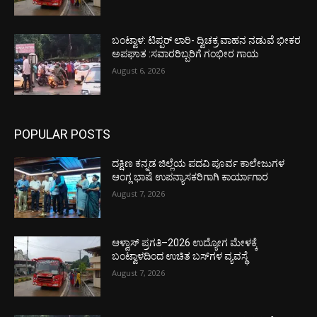
ಬಂಟ್ವಾಳ: ಟಿಪ್ಪರ್ ಲಾರಿ- ದ್ವಿಚಕ್ರ ವಾಹನ ನಡುವೆ ಭೀಕರ
ಅಪಘಾತ :ಸವಾರರಿಬ್ಬರಿಗೆ ಗಂಭೀರ ಗಾಯ
August 6, 2026
POPULAR POSTS
ದಕ್ಷಿಣ ಕನ್ನಡ ಜಿಲ್ಲೆಯ ಪದವಿ ಪೂರ್ವ ಕಾಲೇಜುಗಳ
ಆಂಗ್ಲ ಭಾಷೆ ಉಪನ್ಯಾಸಕರಿಗಾಗಿ ಕಾರ್ಯಾಗಾರ
August 7, 2026
ಆಳ್ವಾಸ್ ಪ್ರಗತಿ–2026 ಉದ್ಯೋಗ ಮೇಳಕ್ಕೆ
ಬಂಟ್ವಾಳದಿಂದ ಉಚಿತ ಬಸ್‌ಗಳ ವ್ಯವಸ್ಥೆ
August 7, 2026