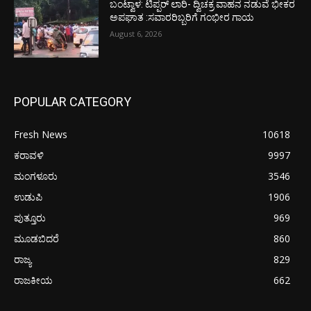
ಬಂಟ್ವಾಳ: ಟಿಪ್ಪರ್ ಲಾರಿ- ದ್ವಿಚಕ್ರ ವಾಹನ ನಡುವೆ ಭೀಕರ
ಅಪಘಾತ :ಸವಾರರಿಬ್ಬರಿಗೆ ಗಂಭೀರ ಗಾಯ
August 6, 2026
POPULAR CATEGORY
Fresh News
10618
ಕರಾವಳಿ
9997
ಮಂಗಳೂರು
3546
ಉಡುಪಿ
1906
ಪುತ್ತೂರು
969
ಮೂಡಬಿದರೆ
860
ರಾಜ್ಯ
829
ರಾಜಕೀಯ
662