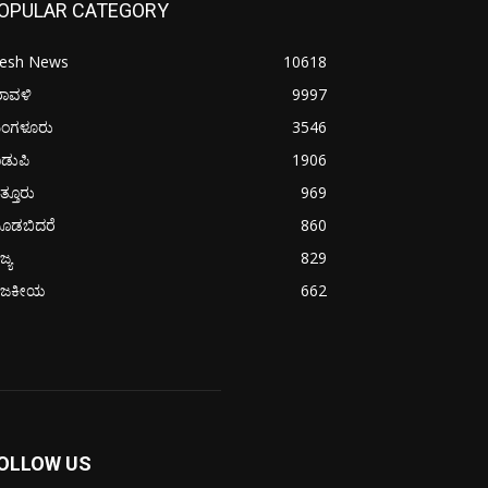
OPULAR CATEGORY
resh News
10618
ರಾವಳಿ
9997
ಂಗಳೂರು
3546
ಡುಪಿ
1906
ತ್ತೂರು
969
ೂಡಬಿದರೆ
860
ಜ್ಯ
829
ಾಜಕೀಯ
662
OLLOW US