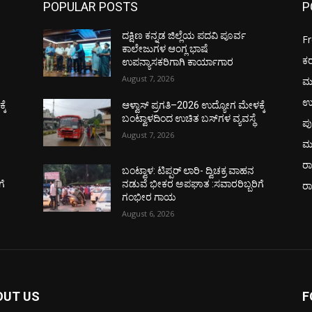
POPULAR POSTS
P
ದಕ್ಷಿಣ ಕನ್ನಡ ಜಿಲ್ಲೆಯ ಪದವಿ ಪೂರ್ವ
F
ಕಾಲೇಜುಗಳ ಆಂಗ್ಲ ಭಾಷೆ
ಕ
ಉಪನ್ಯಾಸಕರಿಗಾಗಿ ಕಾರ್ಯಾಗಾರ
August 7, 2026
ಮ
ಉ
ಕೆ
ಆಳ್ವಾಸ್ ಪ್ರಗತಿ–2026 ಉದ್ಯೋಗ ಮೇಳಕ್ಕೆ
ಬಂಟ್ವಾಳದಿಂದ ಉಚಿತ ಬಸ್‌ಗಳ ವ್ಯವಸ್ಥೆ
ಪು
August 7, 2026
ಮ
ರಾ
ಬಂಟ್ವಾಳ: ಟಿಪ್ಪರ್ ಲಾರಿ- ದ್ವಿಚಕ್ರ ವಾಹನ
ಗೆ
ನಡುವೆ ಭೀಕರ ಅಪಘಾತ :ಸವಾರರಿಬ್ಬರಿಗೆ
ರ
ಗಂಭೀರ ಗಾಯ
August 6, 2026
OUT US
F