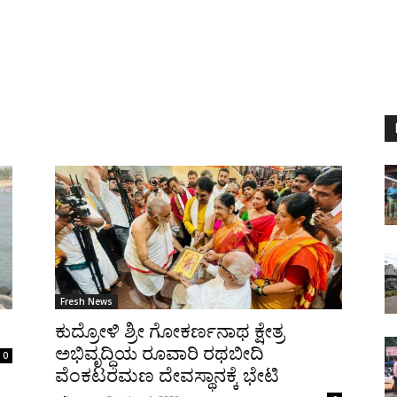
Fresh News
ಕುದ್ರೋಳಿ ಶ್ರೀ ಗೋಕರ್ಣನಾಥ ಕ್ಷೇತ್ರ
ಅಭಿವೃದ್ಧಿಯ ರೂವಾರಿ ರಥಬೀದಿ
0
ವೆಂಕಟರಮಣ ದೇವಸ್ಥಾನಕ್ಕೆ ಭೇಟಿ