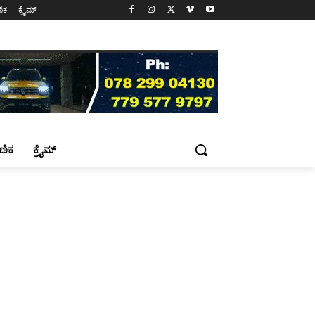
ಷಣಿಕ
ಕ್ರೈಮ್
್ಷಣಿಕ
ಕ್ರೈಮ್