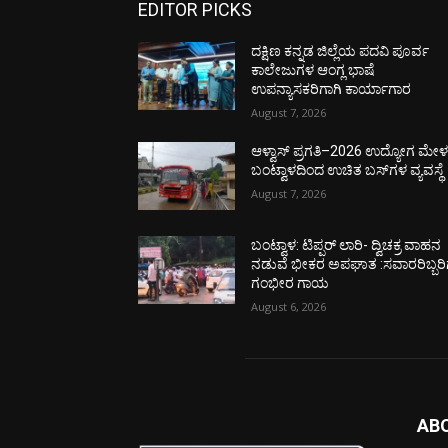
EDITOR PICKS
ದಕ್ಷಿಣ ಕನ್ನಡ ಜಿಲ್ಲೆಯ ಪದವಿ ಪೂರ್ವ
ಕಾಲೇಜುಗಳ ಆಂಗ್ಲ ಭಾಷೆ
ಉಪನ್ಯಾಸಕರಿಗಾಗಿ ಕಾರ್ಯಾಗಾರ
August 7, 2026
ಆಳ್ವಾಸ್ ಪ್ರಗತಿ–2026 ಉದ್ಯೋಗ ಮೇಳಕ್
ಬಂಟ್ವಾಳದಿಂದ ಉಚಿತ ಬಸ್‌ಗಳ ವ್ಯವಸ್ಥೆ
August 7, 2026
ಬಂಟ್ವಾಳ: ಟಿಪ್ಪರ್ ಲಾರಿ- ದ್ವಿಚಕ್ರ ವಾಹನ
ನಡುವೆ ಭೀಕರ ಅಪಘಾತ :ಸವಾರರಿಬ್ಬರಿ
ಗಂಭೀರ ಗಾಯ
August 6, 2026
AB