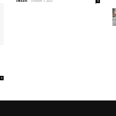
v4team
-
October 1, 2022
0
0