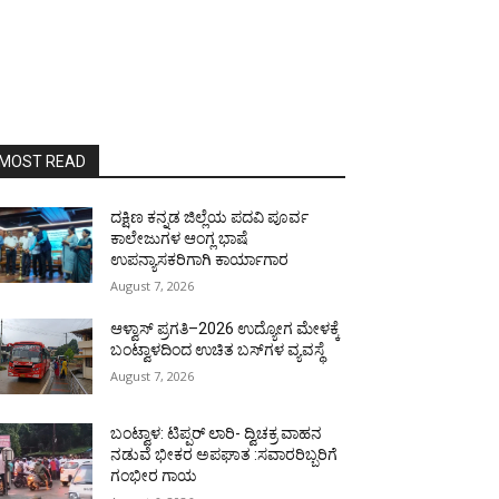
MOST READ
ದಕ್ಷಿಣ ಕನ್ನಡ ಜಿಲ್ಲೆಯ ಪದವಿ ಪೂರ್ವ
ಕಾಲೇಜುಗಳ ಆಂಗ್ಲ ಭಾಷೆ
ಉಪನ್ಯಾಸಕರಿಗಾಗಿ ಕಾರ್ಯಾಗಾರ
August 7, 2026
ಆಳ್ವಾಸ್ ಪ್ರಗತಿ–2026 ಉದ್ಯೋಗ ಮೇಳಕ್ಕೆ
ಬಂಟ್ವಾಳದಿಂದ ಉಚಿತ ಬಸ್‌ಗಳ ವ್ಯವಸ್ಥೆ
August 7, 2026
ಬಂಟ್ವಾಳ: ಟಿಪ್ಪರ್ ಲಾರಿ- ದ್ವಿಚಕ್ರ ವಾಹನ
ನಡುವೆ ಭೀಕರ ಅಪಘಾತ :ಸವಾರರಿಬ್ಬರಿಗೆ
ಗಂಭೀರ ಗಾಯ