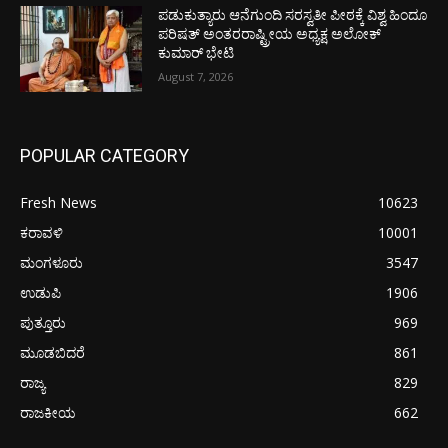
ಪಡುಕುತ್ಯಾರು ಆನೆಗುಂದಿ ಸರಸ್ವತೀ ಪೀಠಕ್ಕೆ ವಿಶ್ವ ಹಿಂದೂ
ಪರಿಷತ್ ಅಂತರರಾಷ್ಟ್ರೀಯ ಅಧ್ಯಕ್ಷ ಅಲೋಕ್
ಕುಮಾರ್ ಭೇಟಿ
August 7, 2026
POPULAR CATEGORY
Fresh News
10623
ಕರಾವಳಿ
10001
ಮಂಗಳೂರು
3547
ಉಡುಪಿ
1906
ಪುತ್ತೂರು
969
ಮೂಡಬಿದರೆ
861
ರಾಜ್ಯ
829
ರಾಜಕೀಯ
662