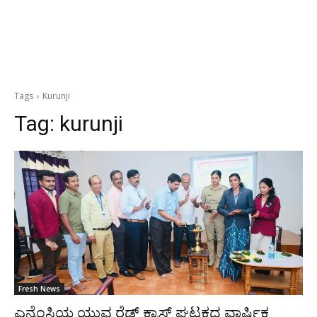
Tags
Kurunji
Tag:
kurunji
Fresh News
ಎನ್ನೆಂಸಿಯ ಯುವ ರೆಡ್ ಕ್ರಾಸ್ ಘಟಕದ ವಾರ್ಷಿಕ