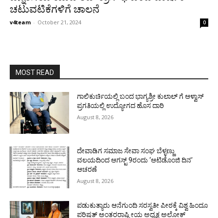
ಚಟುವಟಿಕೆಗಳಿಗೆ ಚಾಲನೆ
v4team
-
October 21, 2024
0
MOST READ
ಗಾಲಿಕುರ್ಚಿಯಲ್ಲಿ ಬಂದ ಭಾಗ್ಯಶ್ರೀ ಕುಲಾಲ್ ಗೆ ಆಳ್ವಾಸ್
ಪ್ರಗತಿಯಲ್ಲಿ ಉದ್ಯೋಗದ ಹೊಸ ದಾರಿ
August 8, 2026
ದೇವಾಡಿಗ ಸಮಾಜ ಸೇವಾ ಸಂಘ ಬೆಳ್ಳಣ್ಣು
ವಲಯದಿಂದ ಆಗಸ್ಟ್ 9ರಂದು ‘ಆಟಿಡೊಂಜಿ ದಿನ’
ಆಚರಣೆ
August 8, 2026
ಪಡುಕುತ್ಯಾರು ಆನೆಗುಂದಿ ಸರಸ್ವತೀ ಪೀಠಕ್ಕೆ ವಿಶ್ವ ಹಿಂದೂ
ಪರಿಷತ್ ಅಂತರರಾಷ್ಟ್ರೀಯ ಅಧ್ಯಕ್ಷ ಅಲೋಕ್