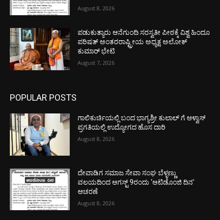
August 8, 2026
ಪಡುಕುತ್ಯಾರು ಆನೆಗುಂದಿ ಸರಸ್ವತೀ ಪೀಠಕ್ಕೆ ವಿಶ್ವ ಹಿಂದೂ
ಪರಿಷತ್ ಅಂತರರಾಷ್ಟ್ರೀಯ ಅಧ್ಯಕ್ಷ ಅಲೋಕ್
ಕುಮಾರ್ ಭೇಟಿ
August 7, 2026
POPULAR POSTS
ಗಾಲಿಕುರ್ಚಿಯಲ್ಲಿ ಬಂದ ಭಾಗ್ಯಶ್ರೀ ಕುಲಾಲ್ ಗೆ ಆಳ್ವಾಸ್
ಪ್ರಗತಿಯಲ್ಲಿ ಉದ್ಯೋಗದ ಹೊಸ ದಾರಿ
August 8, 2026
ದೇವಾಡಿಗ ಸಮಾಜ ಸೇವಾ ಸಂಘ ಬೆಳ್ಳಣ್ಣು
ವಲಯದಿಂದ ಆಗಸ್ಟ್ 9ರಂದು ‘ಆಟಿಡೊಂಜಿ ದಿನ’
ಆಚರಣೆ
August 8, 2026