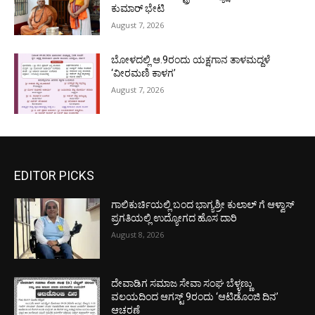
ಕುಮಾರ್ ಭೇಟಿ
August 7, 2026
ಬೋಳದಲ್ಲಿ ಆ.9ರಂದು ಯಕ್ಷಗಾನ ತಾಳಮದ್ದಳೆ
‘ವೀರಮಣಿ ಕಾಳಗ’
August 7, 2026
EDITOR PICKS
ಗಾಲಿಕುರ್ಚಿಯಲ್ಲಿ ಬಂದ ಭಾಗ್ಯಶ್ರೀ ಕುಲಾಲ್ ಗೆ ಆಳ್ವಾಸ್
ಪ್ರಗತಿಯಲ್ಲಿ ಉದ್ಯೋಗದ ಹೊಸ ದಾರಿ
August 8, 2026
ದೇವಾಡಿಗ ಸಮಾಜ ಸೇವಾ ಸಂಘ ಬೆಳ್ಳಣ್ಣು
ವಲಯದಿಂದ ಆಗಸ್ಟ್ 9ರಂದು ‘ಆಟಿಡೊಂಜಿ ದಿನ’
ಆಚರಣೆ