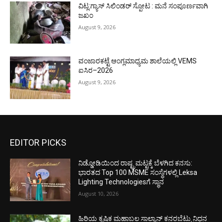
ವಿಟ್ಲ:ಗ್ಯಾಸ್ ಸಿಲಿಂಡರ್ ಸ್ಪೋಟ : ಮನೆ ಸಂಪೂರ್ಣವಾಗಿ
ಜಖಂ
August 9, 2026
ವಂಜಾರಕಟ್ಟೆ ಆಂಗ್ಲಮಾಧ್ಯಮ ಶಾಲೆಯಲ್ಲಿ VEMS
ಐಸಿರ–2026
August 9, 2026
EDITOR PICKS
ನಿಡ್ಡೋಡಿಯಿಂದ ರಾಷ್ಟ್ರಮಟ್ಟಕ್ಕೆ ಬೆಳಗಿದ ಕನಸು:
ಭಾರತದ Top 100 MSME ಸಂಸ್ಥೆಗಳಲ್ಲಿ Leksa
Lighting Technologiesಗೆ ಸ್ಥಾನ
August 10, 2026
ಹಿರಿಯ ಕೃಷಿಕ ಮಹಾಬಲ ಸಾಲ್ಯಾನ್ ಕನರಬೆಟ್ಪು ನಿಧನ