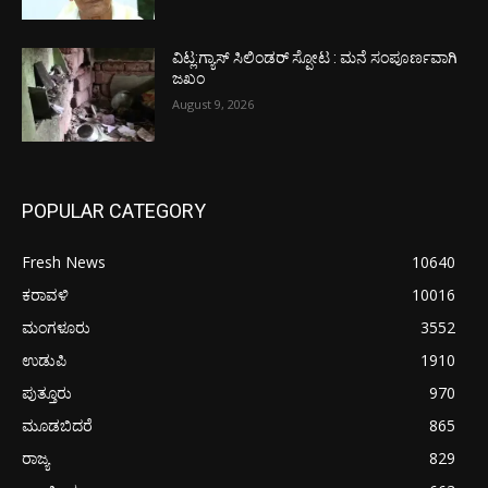
ವಿಟ್ಲ:ಗ್ಯಾಸ್ ಸಿಲಿಂಡರ್ ಸ್ಪೋಟ : ಮನೆ ಸಂಪೂರ್ಣವಾಗಿ
ಜಖಂ
August 9, 2026
POPULAR CATEGORY
Fresh News
10640
ಕರಾವಳಿ
10016
ಮಂಗಳೂರು
3552
ಉಡುಪಿ
1910
ಪುತ್ತೂರು
970
ಮೂಡಬಿದರೆ
865
ರಾಜ್ಯ
829