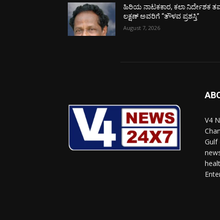
ಹಿರಿಯ ನಾಟಕಕಾರ, ಕಲಾ ನಿರ್ದೇಶಕ ತಮ
ಲಕ್ಷಣ್ ಅವರಿಗೆ “ತೌಳವ ಪ್ರಶಸ್ತಿ”
August 7, 2026
AB
V4 N
Chan
Gulf
news
heal
Ente