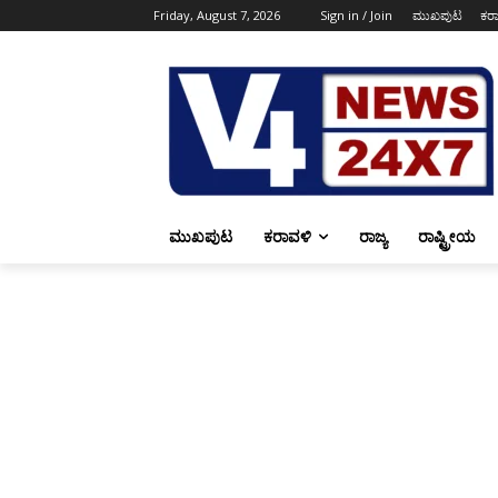
Friday, August 7, 2026
Sign in / Join
ಮುಖಪುಟ
ಕರ
ಮುಖಪುಟ
ಕರಾವಳಿ
ರಾಜ್ಯ
ರಾಷ್ಟ್ರೀಯ