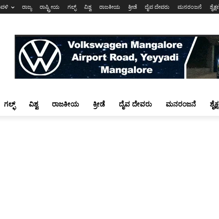
ಾವಳಿ
ರಾಜ್ಯ
ರಾಷ್ಟ್ರೀಯ
ಗಲ್ಫ್
ವಿಶ್ವ
ರಾಜಕೀಯ
ಕ್ರೀಡೆ
ದೈವ ದೇವರು
ಮನರಂಜನೆ
ಶೈಕ್
ಗಲ್ಫ್
ವಿಶ್ವ
ರಾಜಕೀಯ
ಕ್ರೀಡೆ
ದೈವ ದೇವರು
ಮನರಂಜನೆ
ಶೈಕ