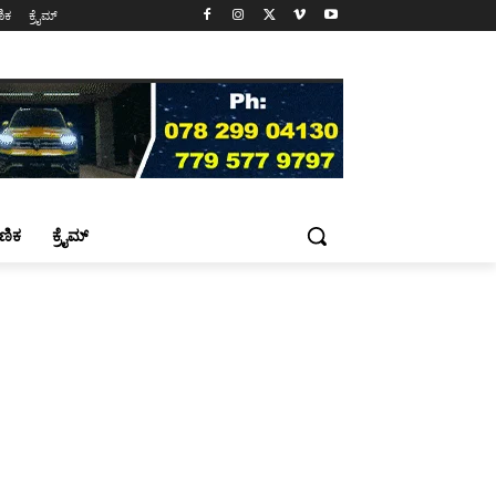
ಷಣಿಕ
ಕ್ರೈಮ್
್ಷಣಿಕ
ಕ್ರೈಮ್