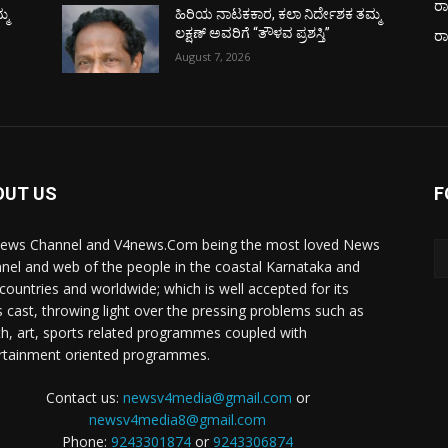
ರಾ
್ಮ
ಹಿರಿಯ ನಾಟಕಕಾರ, ಕಲಾ ನಿರ್ದೇಶಕ ತಮ್ಮ
ಲಕ್ಷಣ್ ಅವರಿಗೆ “ತೌಳವ ಪ್ರಶಸ್ತಿ”
ರ
August 7, 2026
OUT US
F
ews Channel and V4news.Com being the most loved News
nel and web of the people in the coastal Karnataka and
 countries and worldwide; which is well accepted for its
 cast, throwing light over the pressing problems such as
th, art, sports related programmes coupled with
rtainment oriented programmes.
Contact us:
newsv4media@gmail.com
or
newsv4media8@gmail.com
Phone:
9243301874
or
9243306874