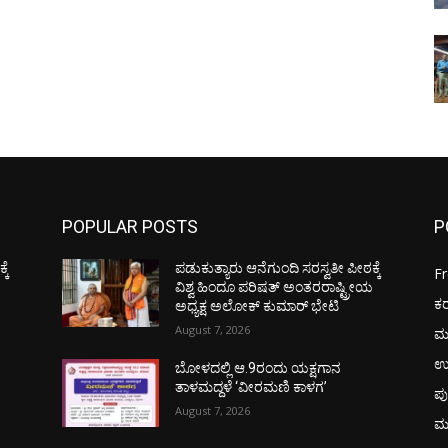
POPULAR POSTS
P
ಕೆ
ಪಡುಕುತ್ಯಾರು ಆನೆಗುಂದಿ ಸರಸ್ವತೀ ಪೀಠಕ್ಕೆ
F
ಯ
ವಿಶ್ವ ಹಿಂದೂ ಪರಿಷತ್ ಅಂತರರಾಷ್ಟ್ರೀಯ
ಕ
ಅಧ್ಯಕ್ಷ ಅಲೋಕ್ ಕುಮಾರ್ ಭೇಟಿ
August 7, 2026
ಮ
ಉ
ಬೋಳದಲ್ಲಿ ಆ.9ರಂದು ಯಕ್ಷಗಾನ
ತಾಳಮದ್ದಳೆ ‘ವೀರಮಣಿ ಕಾಳಗ’
ಪು
August 7, 2026
ಮ