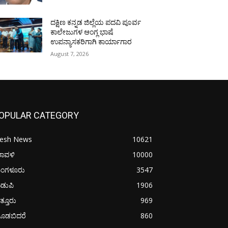
ದಕ್ಷಿಣ ಕನ್ನಡ ಜಿಲ್ಲೆಯ ಪದವಿ ಪೂರ್ವ
ಕಾಲೇಜುಗಳ ಆಂಗ್ಲ ಭಾಷೆ
ಉಪನ್ಯಾಸಕರಿಗಾಗಿ ಕಾರ್ಯಾಗಾರ
August 7, 2026
OPULAR CATEGORY
resh News
10621
ರಾವಳಿ
10000
ಂಗಳೂರು
3547
ಡುಪಿ
1906
ತ್ತೂರು
969
ೂಡಬಿದರೆ
860