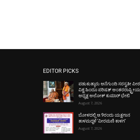
EDITOR PICKS
ಪಡುಕುತ್ಯಾರು ಆನೆಗುಂದಿ ಸರಸ್ವತೀ ಪೀಠಕ್
ವಿಶ್ವ ಹಿಂದೂ ಪರಿಷತ್ ಅಂತರರಾಷ್ಟ್ರೀ
ಅಧ್ಯಕ್ಷ ಅಲೋಕ್ ಕುಮಾರ್ ಭೇಟಿ
August 7, 2026
ಬೋಳದಲ್ಲಿ ಆ.9ರಂದು ಯಕ್ಷಗಾನ
ತಾಳಮದ್ದಳೆ ‘ವೀರಮಣಿ ಕಾಳಗ’
August 7, 2026