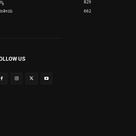
ಜ್ಯ
829
ಾಜಕೀಯ
662
OLLOW US