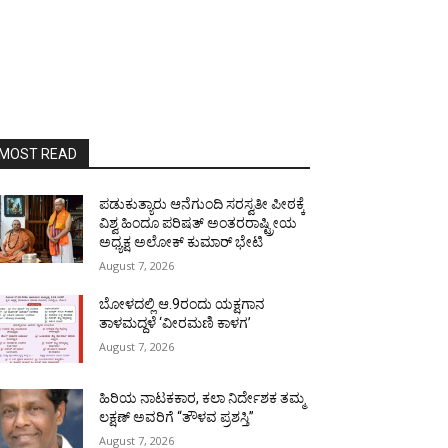
MOST READ
ಪಡುಕುತ್ಯಾರು ಆನೆಗುಂದಿ ಸರಸ್ವತೀ ಪೀಠಕ್ಕೆ
ವಿಶ್ವ ಹಿಂದೂ ಪರಿಷತ್ ಅಂತರರಾಷ್ಟ್ರೀಯ
ಅಧ್ಯಕ್ಷ ಅಲೋಕ್ ಕುಮಾರ್ ಭೇಟಿ
August 7, 2026
ಬೋಳದಲ್ಲಿ ಆ.9ರಂದು ಯಕ್ಷಗಾನ
ತಾಳಮದ್ದಳೆ ‘ವೀರಮಣಿ ಕಾಳಗ’
August 7, 2026
ಹಿರಿಯ ನಾಟಕಕಾರ, ಕಲಾ ನಿರ್ದೇಶಕ ತಮ್ಮ
ಲಕ್ಷಣ್ ಅವರಿಗೆ “ತೌಳವ ಪ್ರಶಸ್ತಿ”
August 7, 2026