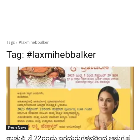
Tags
#laxmihebbalker
Tag:
#laxmihebbalker
Fresh News
ಉಡುಪಿ: ಸೆ.22ರಂದು ಜಗದ್ಗುರುಗಳವರಿಂದ ಅನುಗ್ರಹ