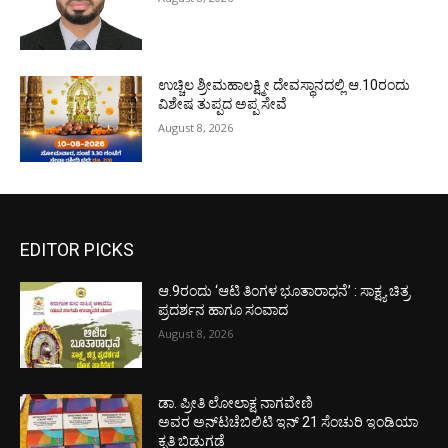
ಉಚ್ಚಿಲ ಶ್ರೀಮಹಾಲಕ್ಷ್ಮೀ ದೇವಸ್ಥಾನದಲ್ಲಿ ಆ.10ರಂದು
ವಿಶೇಷ ತುಪ್ಪದ ಅಪ್ಪ ಸೇವೆ
August 8, 2026
EDITOR PICKS
ಆ.9ರಂದು ‘ಆಟಿ ತಿಂಗಳ ಭೂತಾರಾಧನೆ’ : ಸಾಕ್ಷ್ಯ ಚಿತ್ರ
ಪ್ರದರ್ಶನ ಹಾಗೂ ಸಂವಾದ
August 8, 2026
ಡಾ. ಪ್ರೀತಿ ಲೋಲಾಕ್ಷ ನಾಗವೇಣಿ
ಅವರ ಅನ್‌ಟಚೆಬಿಲಿಟಿ ಇನ್ 21 ಸೆಂಚುರಿ ಇಂಡಿಯಾ
ಕೃತಿ ಬಿಡುಗಡೆ