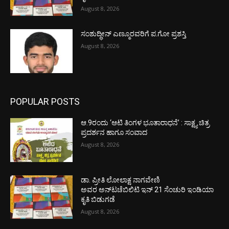
August 8, 2026
ಸಂಶುದ್ಧೀನ್ ಎಣ್ಮೂರವರಿಗೆ ಪ.ಗೋ ಪ್ರಶಸ್ತಿ
August 8, 2026
POPULAR POSTS
ಆ.9ರಂದು ‘ಆಟಿ ತಿಂಗಳ ಭೂತಾರಾಧನೆ’ : ಸಾಕ್ಷ್ಯ ಚಿತ್ರ
ಪ್ರದರ್ಶನ ಹಾಗೂ ಸಂವಾದ
August 8, 2026
ಡಾ. ಪ್ರೀತಿ ಲೋಲಾಕ್ಷ ನಾಗವೇಣಿ
ಅವರ ಅನ್‌ಟಚೆಬಿಲಿಟಿ ಇನ್ 21 ಸೆಂಚುರಿ ಇಂಡಿಯಾ
ಕೃತಿ ಬಿಡುಗಡೆ
August 8, 2026