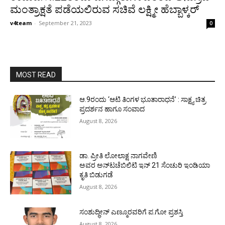
ಮಂತ್ರಾಕ್ಷತೆ ಪಡೆಯಲಿರುವ ಸಚಿವೆ ಲಕ್ಷ್ಮೀ ಹೆಬ್ಬಾಳ್ಕರ್
v4team
-
September 21, 2023
0
MOST READ
ಆ.9ರಂದು ‘ಆಟಿ ತಿಂಗಳ ಭೂತಾರಾಧನೆ’ : ಸಾಕ್ಷ್ಯ ಚಿತ್ರ
ಪ್ರದರ್ಶನ ಹಾಗೂ ಸಂವಾದ
August 8, 2026
ಡಾ. ಪ್ರೀತಿ ಲೋಲಾಕ್ಷ ನಾಗವೇಣಿ
ಅವರ ಅನ್‌ಟಚೆಬಿಲಿಟಿ ಇನ್ 21 ಸೆಂಚುರಿ ಇಂಡಿಯಾ
ಕೃತಿ ಬಿಡುಗಡೆ
August 8, 2026
ಸಂಶುದ್ಧೀನ್ ಎಣ್ಮೂರವರಿಗೆ ಪ.ಗೋ ಪ್ರಶಸ್ತಿ
August 8, 2026