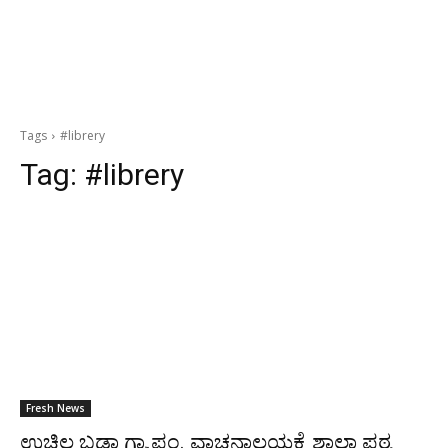
Tags
#librery
Tag:
#librery
Fresh News
ಉಚ್ಚಿಲ ಬಡಾ ಗ್ರಾ.ಪಂ. ವಾಚನಾಲಯಕ್ಕೆ ಶಾಲಾ ಪಠ್ಯ