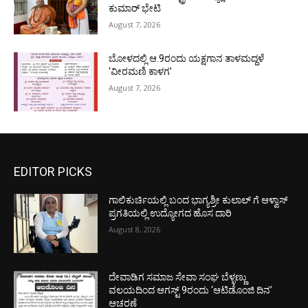
ಕುಮಾರ್ ಭೇಟಿ
August 7, 2026
ಬೋಳದಲ್ಲಿ ಆ.9ರಂದು ಯಕ್ಷಗಾನ ತಾಳಮದ್ದಳೆ
‘ವೀರಮಣಿ ಕಾಳಗ’
August 7, 2026
EDITOR PICKS
ಗಾಲಿಕುರ್ಚಿಯಲ್ಲಿ ಬಂದ ಭಾಗ್ಯಶ್ರೀ ಕುಲಾಲ್ ಗೆ ಆಳ್ವಾಸ್
ಪ್ರಗತಿಯಲ್ಲಿ ಉದ್ಯೋಗದ ಹೊಸ ದಾರಿ
August 8, 2026
ದೇವಾಡಿಗ ಸಮಾಜ ಸೇವಾ ಸಂಘ ಬೆಳ್ಳಣ್ಣು
ವಲಯದಿಂದ ಆಗಸ್ಟ್ 9ರಂದು ‘ಆಟಿಡೊಂಜಿ ದಿನ’
ಆಚರಣೆ