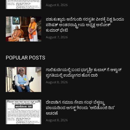
August 8, 2026
ಪಡುಕುತ್ಯಾರು ಆನೆಗುಂದಿ ಸರಸ್ವತೀ ಪೀಠಕ್ಕೆ ವಿಶ್ವ ಹಿಂದೂ
ಪರಿಷತ್ ಅಂತರರಾಷ್ಟ್ರೀಯ ಅಧ್ಯಕ್ಷ ಅಲೋಕ್
ಕುಮಾರ್ ಭೇಟಿ
August 7, 2026
POPULAR POSTS
ಗಾಲಿಕುರ್ಚಿಯಲ್ಲಿ ಬಂದ ಭಾಗ್ಯಶ್ರೀ ಕುಲಾಲ್ ಗೆ ಆಳ್ವಾಸ್
ಪ್ರಗತಿಯಲ್ಲಿ ಉದ್ಯೋಗದ ಹೊಸ ದಾರಿ
August 8, 2026
ದೇವಾಡಿಗ ಸಮಾಜ ಸೇವಾ ಸಂಘ ಬೆಳ್ಳಣ್ಣು
ವಲಯದಿಂದ ಆಗಸ್ಟ್ 9ರಂದು ‘ಆಟಿಡೊಂಜಿ ದಿನ’
ಆಚರಣೆ
August 8, 2026