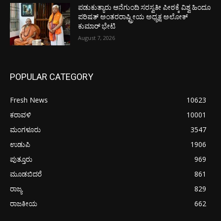
ಪಡುಕುತ್ಯಾರು ಆನೆಗುಂದಿ ಸರಸ್ವತೀ ಪೀಠಕ್ಕೆ ವಿಶ್ವ ಹಿಂದೂ
ಪರಿಷತ್ ಅಂತರರಾಷ್ಟ್ರೀಯ ಅಧ್ಯಕ್ಷ ಅಲೋಕ್
ಕುಮಾರ್ ಭೇಟಿ
August 7, 2026
POPULAR CATEGORY
Fresh News
10623
ಕರಾವಳಿ
10001
ಮಂಗಳೂರು
3547
ಉಡುಪಿ
1906
ಪುತ್ತೂರು
969
ಮೂಡಬಿದರೆ
861
ರಾಜ್ಯ
829
ರಾಜಕೀಯ
662