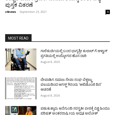
ಪುಸ್ತಕ ವಿತರಣೆ
v4news
-
September 23, 2021
0
MOST READ
ಗಾಲಿಕುರ್ಚಿಯಲ್ಲಿ ಬಂದ ಭಾಗ್ಯಶ್ರೀ ಕುಲಾಲ್ ಗೆ ಆಳ್ವಾಸ್
ಪ್ರಗತಿಯಲ್ಲಿ ಉದ್ಯೋಗದ ಹೊಸ ದಾರಿ
August 8, 2026
ದೇವಾಡಿಗ ಸಮಾಜ ಸೇವಾ ಸಂಘ ಬೆಳ್ಳಣ್ಣು
ವಲಯದಿಂದ ಆಗಸ್ಟ್ 9ರಂದು ‘ಆಟಿಡೊಂಜಿ ದಿನ’
ಆಚರಣೆ
August 8, 2026
ಪಡುಕುತ್ಯಾರು ಆನೆಗುಂದಿ ಸರಸ್ವತೀ ಪೀಠಕ್ಕೆ ವಿಶ್ವ ಹಿಂದೂ
ಪರಿಷತ್ ಅಂತರರಾಷ್ಟ್ರೀಯ ಅಧ್ಯಕ್ಷ ಅಲೋಕ್