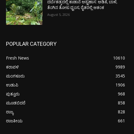
ದರ್ಬೆತಡ್ಕದಲ್ಲಿ ಕಾಡಾನೆ ಅಟ್ಟಹಾಸ: ಅಡಿಕೆ, ಬಾಳೆ,
ತೆಂಗಿನ ತೋಟ ಧ್ವಂಸ; ರೈತರಲ್ಲಿ ಆತಂಕ
August 5, 2026
POPULAR CATEGORY
Fresh News
10610
ಕರಾವಳಿ
9989
ಮಂಗಳೂರು
3545
ಉಡುಪಿ
1906
ಪುತ್ತೂರು
968
ಮೂಡಬಿದರೆ
858
ರಾಜ್ಯ
828
ರಾಜಕೀಯ
661