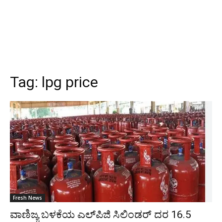
Tag:
lpg price
Fresh News
ವಾಣಿಜ್ಯ ಬಳಕೆಯ ಎಲ್‌ಪಿಜಿ ಸಿಲಿಂಡರ್ ದರ 16.5