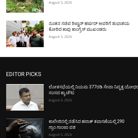
August 5, 2026
ನೂತನ ಸಚಿವ ರಿಜ್ವಾನ್ ಹರ್ಷದ್ ಅವರಿಗೆ ಶುಭಾಶಯ
ಕೋರಿದ ಕಾಪು ಕಾಂಗ್ರೆಸ್ ಮುಖಂಡರು
August 5, 2026
EDITOR PICKS
ಲೋಕಸಭೆಯಲ್ಲಿ ನಿಯಮ 377ರಡಿ ಸೇವಾ ನಿವೃತ್ತ ಯೋಧರ ಪ
ಸಂಸದ ಕ್ಯಾ.ಚೌಟ
August 6, 2026
ಕಾಲೇಜಿನಲ್ಲಿ ನಡೆಸಿದ ಹಠಾತ್ ತಪಾಸಣೆಯಲ್ಲಿ 290
ಗ್ರಾಂ ಗಾಂಜಾ ವಶ
August 5, 2026