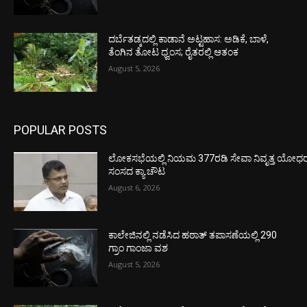
ದರ್ಬೆತಡ್ಕದಲ್ಲಿ ಕಾಡಾನೆ ಅಟ್ಟಹಾಸ: ಅಡಿಕೆ, ಬಾಳೆ,
ತೆಂಗಿನ ತೋಟ ಧ್ವಂಸ; ರೈತರಲ್ಲಿ ಆತಂಕ
August 5, 2026
POPULAR POSTS
ಲೋಕಸಭೆಯಲ್ಲಿ ನಿಯಮ 377ರಡಿ ಸೇವಾ ನಿವೃತ್ತ ಯೋಧರ ಪ
ಸಂಸದ ಕ್ಯಾ.ಚೌಟ
August 6, 2026
ಕಾಲೇಜಿನಲ್ಲಿ ನಡೆಸಿದ ಹಠಾತ್ ತಪಾಸಣೆಯಲ್ಲಿ 290
ಗ್ರಾಂ ಗಾಂಜಾ ವಶ
August 5, 2026