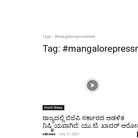
Tags
#mangalorepressmeet
Tag:
#mangalorepress
Fresh News
ರಾಜ್ಯದಲ್ಲಿ ಬಿಜೆಪಿ ಸರ್ಕಾರದ ಆಡಳಿತ
ನಿಷ್ಕ್ರಿಯವಾಗಿದೆ: ಯು.ಟಿ. ಖಾದರ್ ಆರ
v4news
-
July 31, 2021