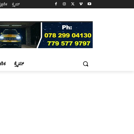
ೈಕ್ಷಣಿಕ
ಕ್ರೈಮ್
್ಷಣಿಕ
ಕ್ರೈಮ್