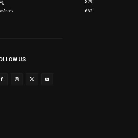
ಜ್ಯ
829
ಾಜಕೀಯ
662
OLLOW US