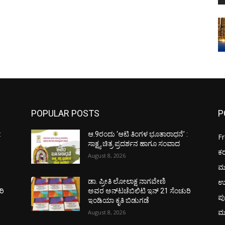
POPULAR POSTS
P
:
ಆ.9ರಂದು ‘ಆಟಿ ತಿಂಗಳ ಭೂತಾರಾಧನೆ’ :
F
ಸಾಕ್ಷ್ಯ ಚಿತ್ರ ಪ್ರದರ್ಶನ ಹಾಗೂ ಸಂವಾದ
ಕ
August 8, 2026
ಮ
ಉ
ಡಾ. ಪ್ರೀತಿ ಲೋಲಾಕ್ಷ ನಾಗವೇಣಿ
ರಿ
ಅವರ ಅನ್‌ಟಚೆಬಿಲಿಟಿ ಇನ್ 21 ಸೆಂಚುರಿ
ಪು
ಇಂಡಿಯಾ ಕೃತಿ ಬಿಡುಗಡೆ
ಮ
August 8, 2026