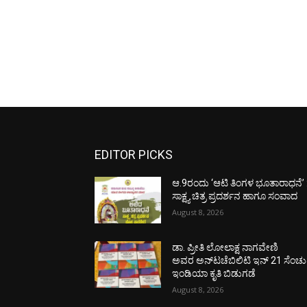
EDITOR PICKS
ಆ.9ರಂದು ‘ಆಟಿ ತಿಂಗಳ ಭೂತಾರಾಧನೆ’ 
ಸಾಕ್ಷ್ಯ ಚಿತ್ರ ಪ್ರದರ್ಶನ ಹಾಗೂ ಸಂವಾದ
August 8, 2026
ಡಾ. ಪ್ರೀತಿ ಲೋಲಾಕ್ಷ ನಾಗವೇಣಿ
ಅವರ ಅನ್‌ಟಚೆಬಿಲಿಟಿ ಇನ್ 21 ಸೆಂಚು
ಇಂಡಿಯಾ ಕೃತಿ ಬಿಡುಗಡೆ
August 8, 2026