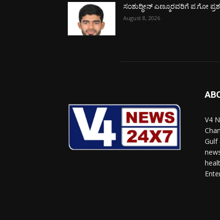
ಸಂಶುದ್ಧೀನ್ ಎಣ್ಮೂರವರಿಗೆ ಪ.ಗೋ ಪ್ರಶಸ್
August 8, 2026
AB
V4 N
Chan
Gulf
news
heal
Ente