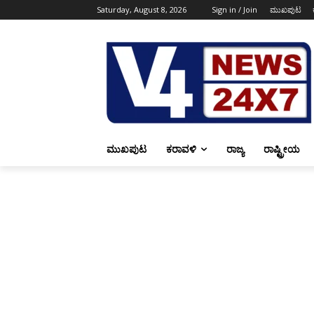
Saturday, August 8, 2026
Sign in / Join
ಮುಖಪುಟ
ಮುಖಪುಟ
ಕರಾವಳಿ
ರಾಜ್ಯ
ರಾಷ್ಟ್ರೀಯ