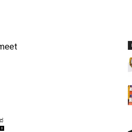
meet
ೋಪ
0