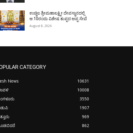
ಉಚ್ಚಿಲ ಶ್ರೀಮಹಾಲಕ್ಷ್ಮೀ ದೇವಸ್ಥಾನದಲ್ಲಿ
ಆ.10ರಂದು ವಿಶೇಷ ತುಪ್ಪದ ಅಪ್ಪ ಸೇವೆ
August 8, 2026
OPULAR CATEGORY
resh News
10631
ರಾವಳಿ
10008
ಂಗಳೂರು
3550
ಡುಪಿ
1907
ತ್ತೂರು
969
ೂಡಬಿದರೆ
862