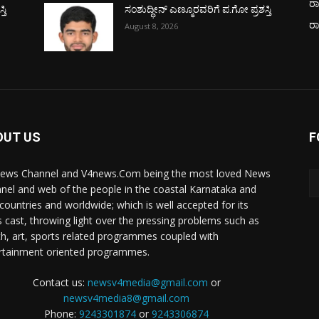
ರಾ
ತಿ
ಸಂಶುದ್ಧೀನ್ ಎಣ್ಮೂರವರಿಗೆ ಪ.ಗೋ ಪ್ರಶಸ್ತಿ
ರ
August 8, 2026
OUT US
F
ews Channel and V4news.Com being the most loved News
nel and web of the people in the coastal Karnataka and
 countries and worldwide; which is well accepted for its
 cast, throwing light over the pressing problems such as
th, art, sports related programmes coupled with
rtainment oriented programmes.
Contact us:
newsv4media@gmail.com
or
newsv4media8@gmail.com
Phone:
9243301874
or
9243306874