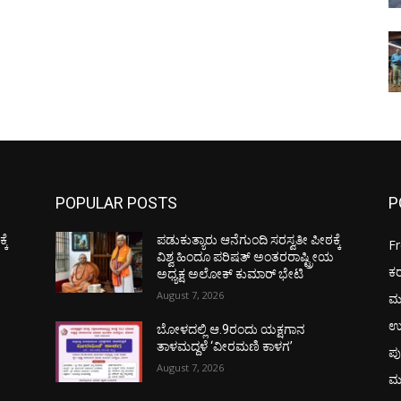
POPULAR POSTS
P
ಕೆ
ಪಡುಕುತ್ಯಾರು ಆನೆಗುಂದಿ ಸರಸ್ವತೀ ಪೀಠಕ್ಕೆ
F
ಯ
ವಿಶ್ವ ಹಿಂದೂ ಪರಿಷತ್ ಅಂತರರಾಷ್ಟ್ರೀಯ
ಕ
ಅಧ್ಯಕ್ಷ ಅಲೋಕ್ ಕುಮಾರ್ ಭೇಟಿ
August 7, 2026
ಮ
ಉ
ಬೋಳದಲ್ಲಿ ಆ.9ರಂದು ಯಕ್ಷಗಾನ
ತಾಳಮದ್ದಳೆ ‘ವೀರಮಣಿ ಕಾಳಗ’
ಪು
August 7, 2026
ಮ