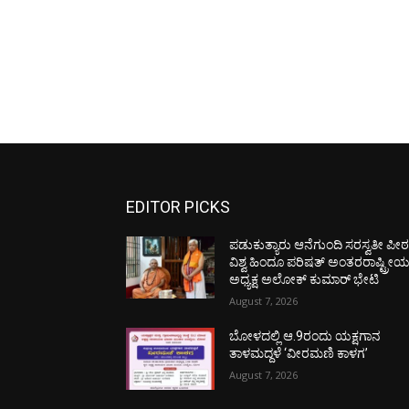
EDITOR PICKS
ಪಡುಕುತ್ಯಾರು ಆನೆಗುಂದಿ ಸರಸ್ವತೀ ಪೀಠಕ್
ವಿಶ್ವ ಹಿಂದೂ ಪರಿಷತ್ ಅಂತರರಾಷ್ಟ್ರೀ
ಅಧ್ಯಕ್ಷ ಅಲೋಕ್ ಕುಮಾರ್ ಭೇಟಿ
August 7, 2026
ಬೋಳದಲ್ಲಿ ಆ.9ರಂದು ಯಕ್ಷಗಾನ
ತಾಳಮದ್ದಳೆ ‘ವೀರಮಣಿ ಕಾಳಗ’
August 7, 2026