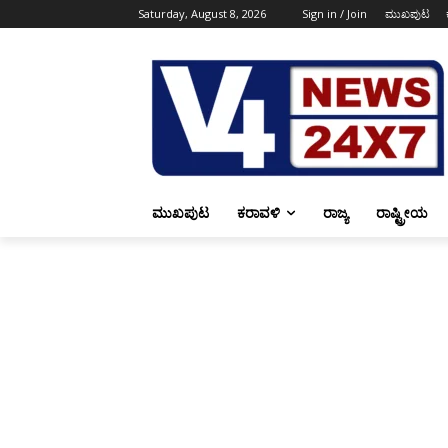
Saturday, August 8, 2026
Sign in / Join
ಮುಖಪುಟ
ಮುಖಪುಟ
ಕರಾವಳಿ
ರಾಜ್ಯ
ರಾಷ್ಟ್ರೀಯ