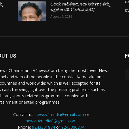
ರಾ
್ಮ
ಹಿರಿಯ ನಾಟಕಕಾರ, ಕಲಾ ನಿರ್ದೇಶಕ ತಮ್ಮ
ಲಕ್ಷಣ್ ಅವರಿಗೆ “ತೌಳವ ಪ್ರಶಸ್ತಿ”
ರ
August 7, 2026
OUT US
F
ews Channel and V4news.Com being the most loved News
nel and web of the people in the coastal Karnataka and
 countries and worldwide; which is well accepted for its
 cast, throwing light over the pressing problems such as
th, art, sports related programmes coupled with
rtainment oriented programmes.
Contact us:
newsv4media@gmail.com
or
newsv4media8@gmail.com
Phone:
9243301874
or
9243306874