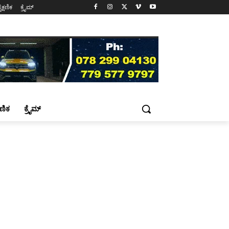
ೈಕ್ಷಣಿಕ
ಕ್ರೈಮ್
್ಷಣಿಕ
ಕ್ರೈಮ್