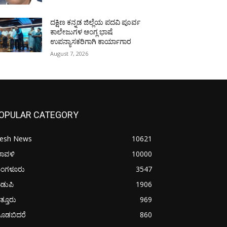
ದಕ್ಷಿಣ ಕನ್ನಡ ಜಿಲ್ಲೆಯ ಪದವಿ ಪೂರ್ವ
ಕಾಲೇಜುಗಳ ಆಂಗ್ಲ ಭಾಷೆ
ಉಪನ್ಯಾಸಕರಿಗಾಗಿ ಕಾರ್ಯಾಗಾರ
August 7, 2026
OPULAR CATEGORY
resh News
10621
ರಾವಳಿ
10000
ಂಗಳೂರು
3547
ಡುಪಿ
1906
ತ್ತೂರು
969
ೂಡಬಿದರೆ
860