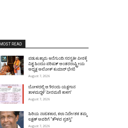
MOST READ
ಪಡುಕುತ್ಯಾರು ಆನೆಗುಂದಿ ಸರಸ್ವತೀ ಪೀಠಕ್ಕೆ
ವಿಶ್ವ ಹಿಂದೂ ಪರಿಷತ್ ಅಂತರರಾಷ್ಟ್ರೀಯ
ಅಧ್ಯಕ್ಷ ಅಲೋಕ್ ಕುಮಾರ್ ಭೇಟಿ
August 7, 2026
ಬೋಳದಲ್ಲಿ ಆ.9ರಂದು ಯಕ್ಷಗಾನ
ತಾಳಮದ್ದಳೆ ‘ವೀರಮಣಿ ಕಾಳಗ’
August 7, 2026
ಹಿರಿಯ ನಾಟಕಕಾರ, ಕಲಾ ನಿರ್ದೇಶಕ ತಮ್ಮ
ಲಕ್ಷಣ್ ಅವರಿಗೆ “ತೌಳವ ಪ್ರಶಸ್ತಿ”
August 7, 2026