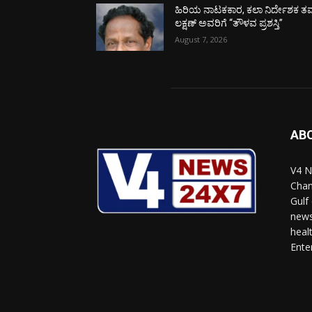
ಹಿರಿಯ ನಾಟಕಕಾರ, ಕಲಾ ನಿರ್ದೇಶಕ ತಮ
ಲಕ್ಷಣ್ ಅವರಿಗೆ “ತೌಳವ ಪ್ರಶಸ್ತಿ”
August 7, 2026
AB
V4 N
Chan
Gulf
news
heal
Ente