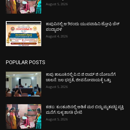
August 5, 2026
ಕಾಪುವಿನಲ್ಲಿ ಆ.9ರಂದು ಯುವವಾಹಿನಿ ಟ್ರೋಫಿ ಚೆಸ್
ಪಂದ್ಯಾವಳಿ
August 4, 2026
POPULAR POSTS
ಕಾಪು ತಾಲೂಕಿನಲ್ಲಿ ವಿ.ಬಿ.ಜಿ ರಾಮ್ ಜಿ ಯೋಜನೆಗೆ
ಚಾಲನೆ: ಜಲ ಭದ್ರತೆ, ಜೀವನೋಪಾಯಕ್ಕೆ ಒತ್ತು
August 5, 2026
ಕಡಬ: ಕುಂತೂರಿನಲ್ಲಿ ಅಡಿಕೆ ಮರ ಬಿದ್ದು ಮೃತಪಟ್ಟ ವ್ಯಕ್ತಿ
ಮನೆಗೆ ಸುಳ್ಯ ಶಾಸಕಿ ಭೇಟಿ
August 5, 2026