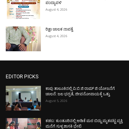
ಪಂದ್ಯಾವಳಿ
August 4, 2026
ರಿಕ್ಷಾ ಚಾಲಕ ನಾಪತ್ತೆ
August 4, 2026
EDITOR PICKS
ಕಾಪು ತಾಲೂಕಿನಲ್ಲಿ ವಿ.ಬಿ.ಜಿ ರಾಮ್ ಜಿ ಯೋಜನೆಗೆ
ಚಾಲನೆ: ಜಲ ಭದ್ರತೆ, ಜೀವನೋಪಾಯಕ್ಕೆ ಒತ್ತು
August 5, 2026
ಕಡಬ: ಕುಂತೂರಿನಲ್ಲಿ ಅಡಿಕೆ ಮರ ಬಿದ್ದು ಮೃತಪಟ್ಟ ವ್ಯಕ್ತಿ
ಮನೆಗೆ ಸುಳ್ಯ ಶಾಸಕಿ ಭೇಟಿ