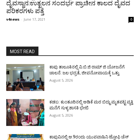
ದೈವಸ್ಥಾನ:ಉತ್ಖಲನ ಸಂದರ್ಭ ಪ್ರಾಚೀನ ಕಾಲದ ದೈವದ
ಪರಿಕರಗಳು ಪತ್ತೆ
v4news
-
June 17, 2021
0
MOST READ
ಕಾಪು ತಾಲೂಕಿನಲ್ಲಿ ವಿ.ಬಿ.ಜಿ ರಾಮ್ ಜಿ ಯೋಜನೆಗೆ
ಚಾಲನೆ: ಜಲ ಭದ್ರತೆ, ಜೀವನೋಪಾಯಕ್ಕೆ ಒತ್ತು
August 5, 2026
ಕಡಬ: ಕುಂತೂರಿನಲ್ಲಿ ಅಡಿಕೆ ಮರ ಬಿದ್ದು ಮೃತಪಟ್ಟ ವ್ಯಕ್ತಿ
ಮನೆಗೆ ಸುಳ್ಯ ಶಾಸಕಿ ಭೇಟಿ
August 5, 2026
ಕಾಪುವಿನಲ್ಲಿ ಆ.9ರಂದು ಯುವವಾಹಿನಿ ಟ್ರೋಫಿ ಚೆಸ್