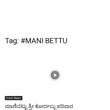
Tag:
#MANI BETTU
Fresh News
ಮಾಣಿಬೆಟ್ಟು ಶ್ರೀ ಕೋರ್ದಬ್ಬು ಪರಿವಾರ