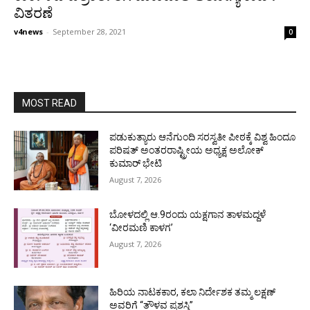
ವಿತರಣೆ
v4news
-
September 28, 2021
0
MOST READ
ಪಡುಕುತ್ಯಾರು ಆನೆಗುಂದಿ ಸರಸ್ವತೀ ಪೀಠಕ್ಕೆ ವಿಶ್ವ ಹಿಂದೂ
ಪರಿಷತ್ ಅಂತರರಾಷ್ಟ್ರೀಯ ಅಧ್ಯಕ್ಷ ಅಲೋಕ್
ಕುಮಾರ್ ಭೇಟಿ
August 7, 2026
ಬೋಳದಲ್ಲಿ ಆ.9ರಂದು ಯಕ್ಷಗಾನ ತಾಳಮದ್ದಳೆ
‘ವೀರಮಣಿ ಕಾಳಗ’
August 7, 2026
ಹಿರಿಯ ನಾಟಕಕಾರ, ಕಲಾ ನಿರ್ದೇಶಕ ತಮ್ಮ ಲಕ್ಷಣ್
ಅವರಿಗೆ “ತೌಳವ ಪ್ರಶಸ್ತಿ”