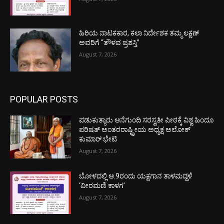
ಹಿರಿಯ ನಾಟಕಕಾರ, ಕಲಾ ನಿರ್ದೇಶಕ ತಮ್ಮ ಲಕ್ಷಣ್
ಅವರಿಗೆ “ತೌಳವ ಪ್ರಶಸ್ತಿ”
August 7, 2026
POPULAR POSTS
ಪಡುಕುತ್ಯಾರು ಆನೆಗುಂದಿ ಸರಸ್ವತೀ ಪೀಠಕ್ಕೆ ವಿಶ್ವ ಹಿಂದೂ
ಪರಿಷತ್ ಅಂತರರಾಷ್ಟ್ರೀಯ ಅಧ್ಯಕ್ಷ ಅಲೋಕ್
ಕುಮಾರ್ ಭೇಟಿ
August 7, 2026
ಬೋಳದಲ್ಲಿ ಆ.9ರಂದು ಯಕ್ಷಗಾನ ತಾಳಮದ್ದಳೆ
‘ವೀರಮಣಿ ಕಾಳಗ’
August 7, 2026