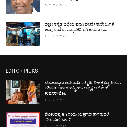
August 7, 2026
ದಕ್ಷಿಣ ಕನ್ನಡ ಜಿಲ್ಲೆಯ ಪದವಿ ಪೂರ್ವ ಕಾಲೇಜುಗಳ
ಆಂಗ್ಲ ಭಾಷೆ ಉಪನ್ಯಾಸಕರಿಗಾಗಿ ಕಾರ್ಯಾಗಾರ
August 7, 2026
EDITOR PICKS
ಪಡುಕುತ್ಯಾರು ಆನೆಗುಂದಿ ಸರಸ್ವತೀ ಪೀಠಕ್ಕೆ ವಿಶ್ವ ಹಿಂದೂ
ಪರಿಷತ್ ಅಂತರರಾಷ್ಟ್ರೀಯ ಅಧ್ಯಕ್ಷ ಅಲೋಕ್
ಕುಮಾರ್ ಭೇಟಿ
August 7, 2026
ಬೋಳದಲ್ಲಿ ಆ.9ರಂದು ಯಕ್ಷಗಾನ ತಾಳಮದ್ದಳೆ
‘ವೀರಮಣಿ ಕಾಳಗ’
August 7, 2026